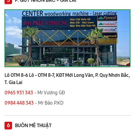
5
P. QUY NHƠN BẮC - GIA LAI
Lô OTM 8-6 Lô - OTM 8-7, KĐT Mới Long Vân, P. Quy Nhơn Bắc,
T. Gia Lai
0965 931 343
- Mr Vương GĐ
0984 448 343
- Mr Bảo P.KD
6
BUÔN MÊ THUẬT