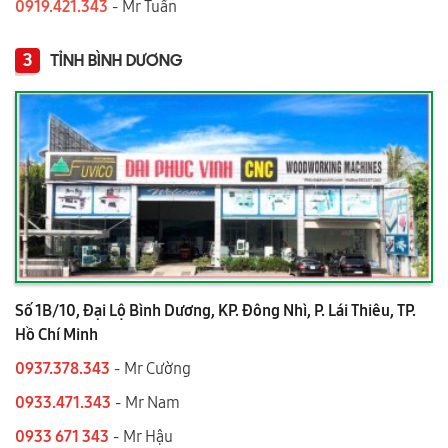
0919.421.343
​​​​​​ - Mr Tuấn
3
TỈNH BÌNH DƯƠNG
Số 1B/10, Đại Lộ Bình Dương, KP. Đông Nhì, P. Lái Thiêu, TP.
Hồ Chí Minh
0937.378.343
- Mr Cường
0933.471.343
- Mr Nam
0933 671 343
- Mr Hậu