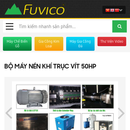
Máy Chế Biến
Gia Công Kim
Máy Gia Công
Thư Viện Video
Gỗ
Loại
Đá
BỘ MÁY NÉN KHÍ TRỤC VÍT 50HP