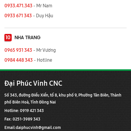
0933.471.343
- Mr Nam
0933 671 343
- Duy Hậu
10
NHA TRANG
0965 931 343
- Mr Vương
0984 448 343
- Hotline
Đại Phúc Vinh CNC
Số 343, đường Điểu Xiển, tổ 8, khu phố 9, Phường Tân Biên, Thành
phố Biên Hoà, Tỉnh Đồng Nai
Hotline: 0919 421 343
Fax: 0251-3989 343
Email:
daiphucvinh@gmail.com