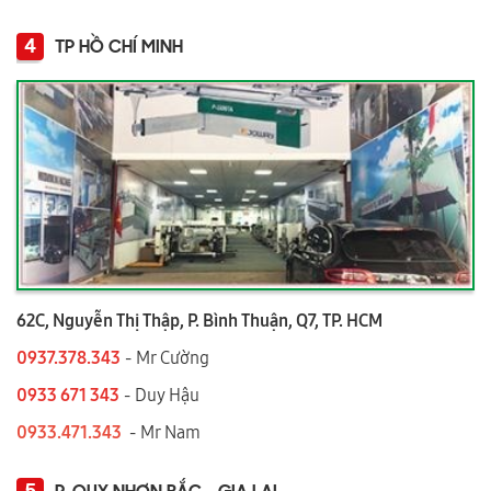
4
TP HỒ CHÍ MINH
62C, Nguyễn Thị Thập, P. Bình Thuận, Q7, TP. HCM
0937.378.343
- Mr Cường
0933 671 343
- Duy Hậu
0933.471.343
- Mr Nam