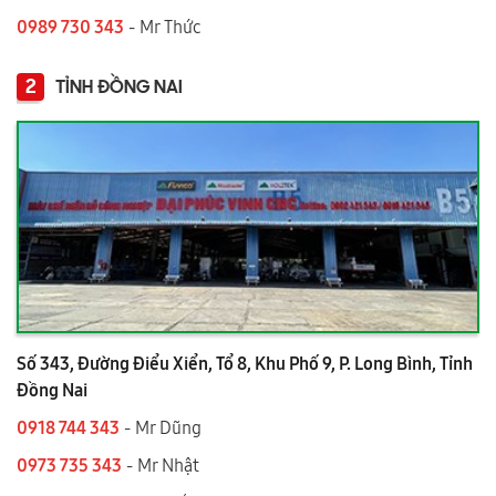
0989 730 343
- Mr Thức
2
TỈNH ĐỒNG NAI
Số 343, Đường Điểu Xiển, Tổ 8, Khu Phố 9, P. Long Bình, Tỉnh
Đồng Nai
0918 744 343
- Mr Dũng
0973 735 343
- Mr Nhật