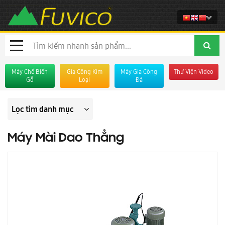
Máy Chế Biến
Gia Công Kim
Máy Gia Công
Thư Viện Video
Gỗ
Loại
Đá
Lọc tìm danh mục
Máy Mài Dao Thẳng