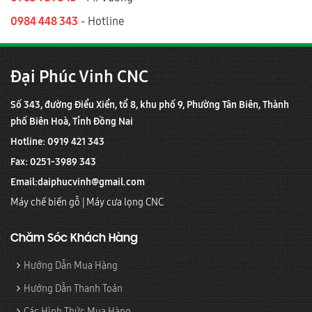
0984 448 343
- Hotline
Đại Phúc Vinh CNC
Số 343, đường Điểu Xiển, tổ 8, khu phố 9, Phường Tân Biên, Thành
phố Biên Hoà, Tỉnh Đồng Nai
Hotline: 0919 421 343
Fax: 0251-3989 343
Email:
daiphucvinh@gmail.com
Máy chế biến gỗ
|
Máy cưa lọng CNC
Chăm Sóc Khách Hàng
Hướng Dẫn Mua Hàng
Hướng Dẫn Thanh Toán
Các Hình Thức Mua Hàng