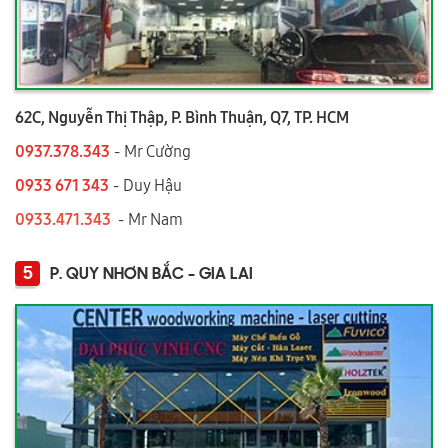
62C, Nguyễn Thị Thập, P. Bình Thuận, Q7, TP. HCM
0937.378.343
- Mr Cường
0933 671 343
- Duy Hậu
0933.471.343
- Mr Nam
5
P. QUY NHƠN BẮC - GIA LAI