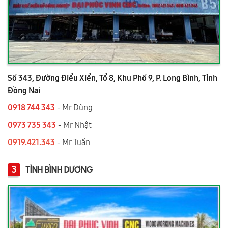
Số 343, Đường Điểu Xiển, Tổ 8, Khu Phố 9, P. Long Bình, Tỉnh
Đồng Nai
0918 744 343
- Mr Dũng
0973 735 343
- Mr Nhật
0919.421.343
​​​​​​ - Mr Tuấn
3
TỈNH BÌNH DƯƠNG