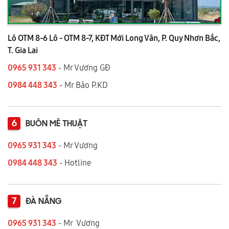
Lô OTM 8-6 Lô - OTM 8-7, KĐT Mới Long Vân, P. Quy Nhơn Bắc,
T. Gia Lai
0965 931 343
- Mr Vương GĐ
0984 448 343
- Mr Bảo P.KD
6
BUÔN MÊ THUẬT
0965 931 343
- Mr Vương
0984 448 343
- Hotline
7
ĐÀ NẴNG
0965 931 343
- Mr Vương