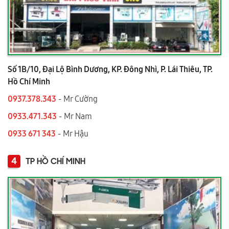
Số 1B/10, Đại Lộ Bình Dương, KP. Đông Nhì, P. Lái Thiêu, TP.
Hồ Chí Minh
0937.378.343
- Mr Cường
0933.471.343
- Mr Nam
0933 671 343
- Mr Hậu
4
TP HỒ CHÍ MINH