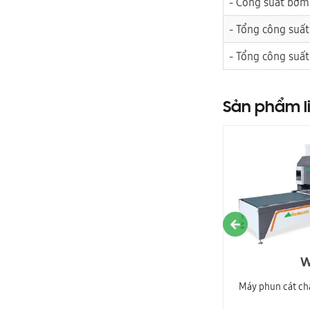
- Công suất bơm
- Tổng công suất
- Tổng công suấ
Sản phẩm l
WM-T1P4C3
W
MÁY CHÀ NHÁM CHỔI THÙNG 8 TRỤC (
Máy phun cát ch
băng tải hút chân không )