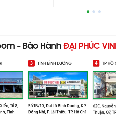
oom - Bảo Hành
ĐẠI PHÚC VI
3
4
AI
TỈNH BÌNH DƯƠNG
TP HỒ 
Xiển, Tổ 8,
Số 1B/10, Đại Lộ Bình Dương, KP.
62C, Nguyễn 
ình, Tỉnh
Đông Nhì, P. Lái Thiêu, TP. Hồ Chí
Thuận, Q7, T