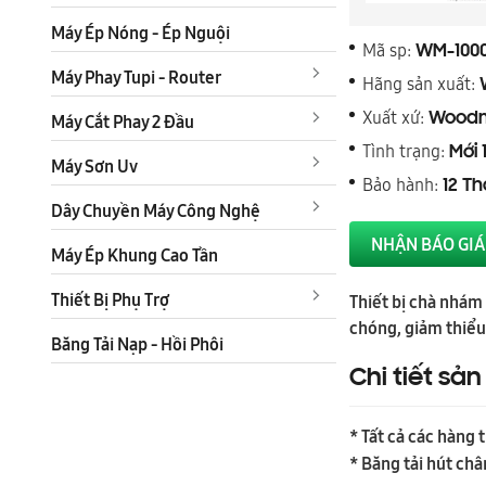
Máy Ép Nóng - Ép Nguội
Mã sp:
WM-1000
Máy Phay Tupi - Router
Hãng sản xuất:
Xuất xứ:
Woodm
Máy Cắt Phay 2 Đầu
Tình trạng:
Mới 
Máy Sơn Uv
Bảo hành:
12 T
Dây Chuyền Máy Công Nghệ
NHẬN BÁO GIÁ
Máy Ép Khung Cao Tần
Thiết Bị Phụ Trợ
Thiết bị chà nhám
chóng, giảm thiểu 
Băng Tải Nạp - Hồi Phôi
Chi tiết sả
* Tất cả các hàng 
* Băng tải hút ch