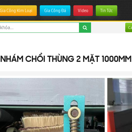
Gia Công Kim Loại
Gia Công Đá
Video
Tin Tức
C
NHÁM CHỔI THÙNG 2 MẶT 1000MM 