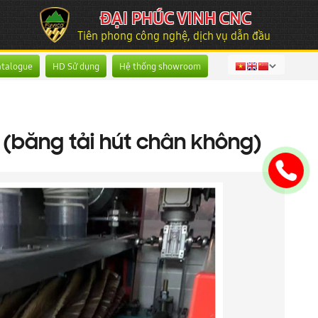
ĐẠI PHÚC VINH CNC
Tiên phong công nghệ, dịch vụ dẫn đầu
atalogue
HD Sử dụng
Hệ thống showroom
(băng tải hút chân không)