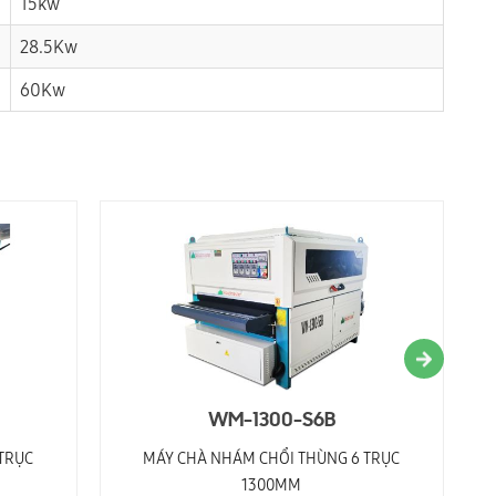
15kw
28.5Kw
60Kw
WM-1300-S6B
TRỤC
MÁY CHÀ NHÁM CHỔI THÙNG 6 TRỤC
1300MM