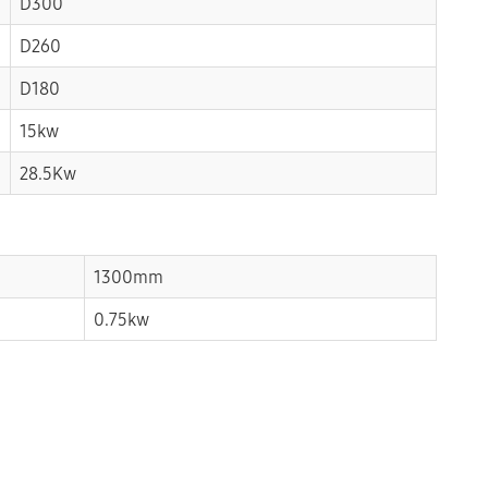
D300
D260
D180
15kw
28.5Kw
1300mm
0.75kw