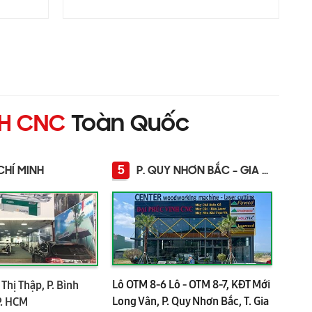
NH CNC
Toàn Quốc
5
CHÍ MINH
P. QUY NHƠN BẮC - GIA LAI
Lô OTM 8-6 Lô - OTM 8-7, KĐT Mới
Thị Thập, P. Bình
Long Vân, P. Quy Nhơn Bắc, T. Gia
P. HCM