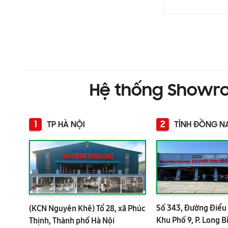
Hệ thống Showr
1
2
TP HÀ NỘI
TỈNH ĐỒNG N
Số 343, Đường Điểu 
(KCN Nguyên Khê) Tổ 28, xã Phúc
Khu Phố 9, P. Long B
Thịnh, Thành phố Hà Nội