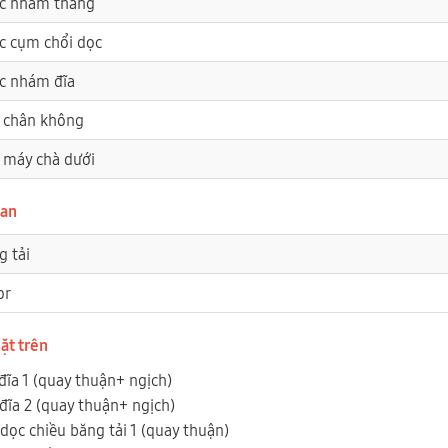
ục nhám thẳng
c cụm chổi dọc
ục nhám đĩa
 chân không
 máy chà dưới
ian
g tải
or
ặt trên
đĩa 1 (quay thuận+ ngịch)
đĩa 2 (quay thuận+ ngịch)
dọc chiều băng tải 1 (quay thuận)