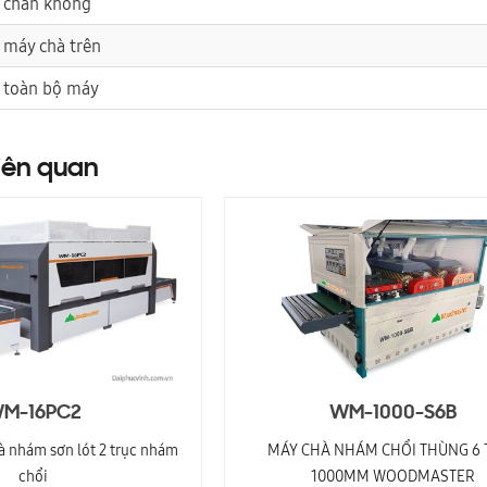
 chân không
 máy chà trên
t toàn bộ máy
iên quan
M-16PC2
WM-1000-S6B
à nhám sơn lót 2 trục nhám
MÁY CHÀ NHÁM CHỔI THÙNG 6 
chổi
1000MM WOODMASTER