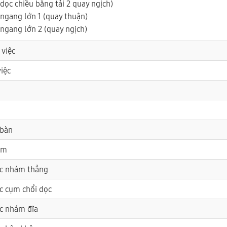
dọc chiều băng tải 2 quay ngịch)
 ngang lớn 1 (quay thuận)
 ngang lớn 2 (quay ngịch)
 việc
việc
 bàn
ám
ục nhám thẳng
c cụm chổi dọc
ục nhám đĩa