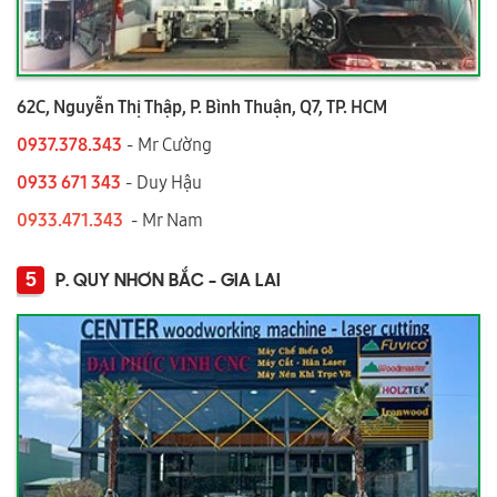
62C, Nguyễn Thị Thập, P. Bình Thuận, Q7, TP. HCM
0937.378.343
- Mr Cường
0933 671 343
- Duy Hậu
0933.471.343
- Mr Nam
5
P. QUY NHƠN BẮC - GIA LAI