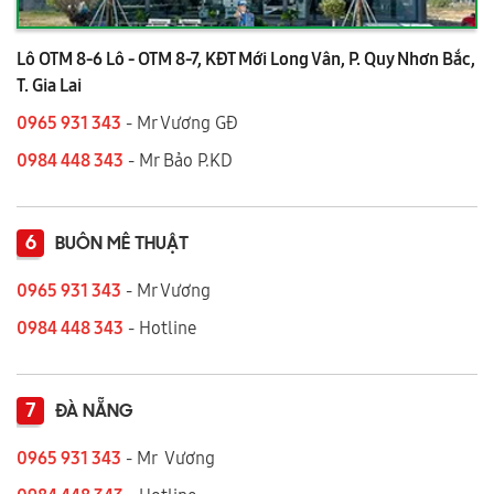
Lô OTM 8-6 Lô - OTM 8-7, KĐT Mới Long Vân, P. Quy Nhơn Bắc,
T. Gia Lai
0965 931 343
- Mr Vương GĐ
0984 448 343
- Mr Bảo P.KD
6
BUÔN MÊ THUẬT
0965 931 343
- Mr Vương
0984 448 343
- Hotline
7
ĐÀ NẴNG
0965 931 343
- Mr Vương