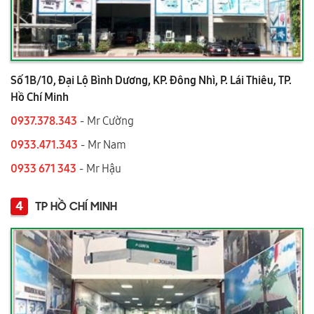
Số 1B/10, Đại Lộ Bình Dương, KP. Đông Nhì, P. Lái Thiêu, TP.
Hồ Chí Minh
0937.378.343
- Mr Cường
0933.471.343
- Mr Nam
0933 671 343
- Mr Hậu
4
TP HỒ CHÍ MINH