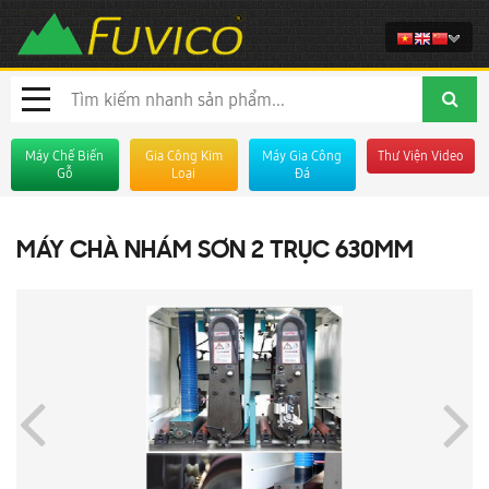
Máy Chế Biến
Gia Công Kim
Máy Gia Công
Thư Viện Video
Gỗ
Loại
Đá
MÁY CHÀ NHÁM SƠN 2 TRỤC 630MM