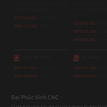
Số 343, Đường Điểu 
(KCN Nguyên Khê) Tổ 28, xã Phúc
Khu Phố 9, P. Long B
Thịnh, Thành phố Hà Nội
Đồng Nai
0977 244 343
- Mr Cường
0918 744 343
- Mr 
0989 730 343
- Mr Thức
0973 735 343
- Mr 
0919.421.343
​​​​​​ - Mr
6
7
BUÔN MÊ THUẬT
ĐÀ NẴNG
0965 931 343
- Mr Vương
0965 931 343
- Mr 
0984 448 343
- Hotline
0984 448 343
- Hotl
Đại Phúc Vinh CNC
Số 343, đường Điểu Xiển, tổ 8, khu phố 9, Phường Tân Biên, Thàn