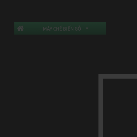
Giới Thiệu
MÁY CHẾ BIẾN GỖ
Trang Chủ
Máy Cưa
Máy Cưa Rong Lưỡi Dưới
Danh mục
MÁY CƯA 
Máy Gia Công Trung Tâm Cnc
Máy Dán Cạnh
Máy Cưa
Máy In Cán Vân Gỗ
Máy Cưa Rong Lưỡi Trên
Máy Cưa Rong Lưỡi Dưới