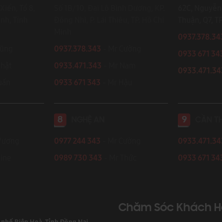
Xiển, Tổ 8,
Số 1B/10, Đại Lộ Bình Dương, KP.
62C, Nguyễn 
ình, Tỉnh
Đông Nhì, P. Lái Thiêu, TP. Hồ Chí
Thuận, Q7, T
Minh
0937.378.34
Dũng
0937.378.343
- Mr Cường
0933 671 34
Nhật
0933.471.343
- Mr Nam
0933.471.3
 Tuấn
0933 671 343
- Mr Hậu
8
9
NGHỆ AN
CẦN T
Vương
0977 244 343
- Mr Cường
0933.471.3
ine
0989 730 343
- Mr Thức
0933 671 34
Chăm Sóc Khách 
h phố Biên Hoà, Tỉnh Đồng Nai