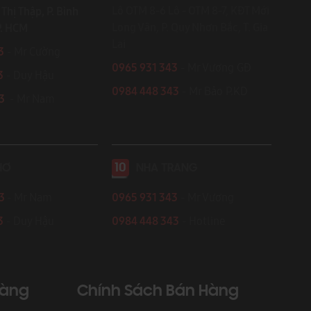
Lô OTM 8-6 Lô - OTM 8-7, KĐT Mới
Thị Thập, P. Bình
Long Vân, P. Quy Nhơn Bắc, T. Gia
P. HCM
Lai
3
- Mr Cường
0965 931 343
- Mr Vương GĐ
3
- Duy Hậu
0984 448 343
- Mr Bảo P.KD
43
- Mr Nam
10
HƠ
NHA TRANG
43
- Mr Nam
0965 931 343
- Mr Vương
3
- Duy Hậu
0984 448 343
- Hotline
Hàng
Chính Sách Bán Hàng