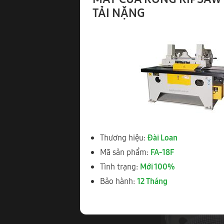
Video Vận Hà
TẢI NẶNG
MÁY CƯA RONG FA
Thương hiệu:
Đài Loan
Mã sản phẩm:
FA-18F
Tình trạng:
Mới 100%
Bảo hành:
12 Tháng