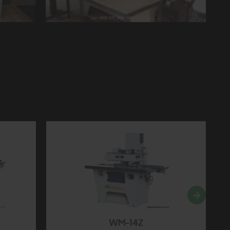
g
Máy cưa rong lưỡi dưới FA-18F San Jui
Machinery - Đài Loan
WM-14Z