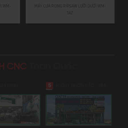
ỚI WM-
MÁY CƯA RONG RIPSAW LƯỠI DƯỚI WM-
14Z
NH CNC
Toàn Quốc
5
CHÍ MINH
P. QUY NHƠN BẮC - GIA LAI