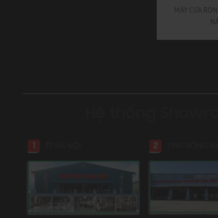
MÁY CƯA RONG RIPSAW LƯỠI DƯỚI MJ162A
MÁY CƯA RONG
N
Hệ thống Showr
1
2
TP HÀ NỘI
TỈNH ĐỒNG N