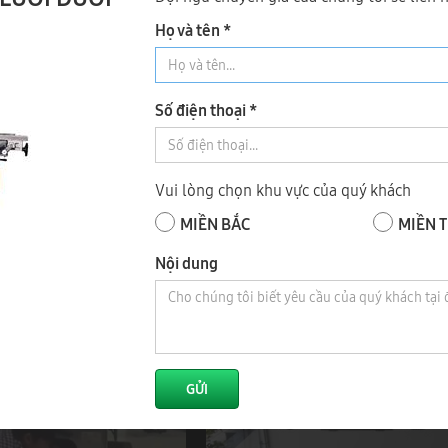
nh
Họ và tên *
Số điện thoại *
Vui lòng chọn khu vực của quý khách
MIỀN BẮC
MIỀN 
-18F TẠI BÌNH DƯƠNG
FA-18F MÁY CƯA RIPSAW LƯỠI DƯỚ
Nội dung
NẶNG
GỬI