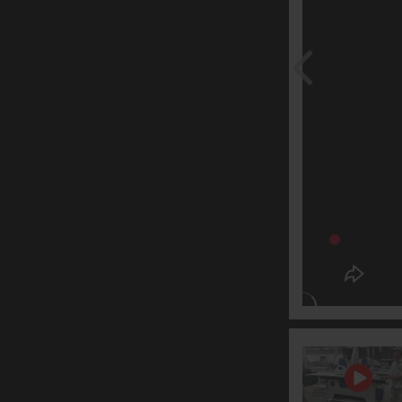
Máy Cưa Rong Nhiều Lưỡi
Máy Cưa Panel Saw
Máy Cưa Bàn Trượt
Máy Cưa Lọng Cnc
Máy Cắt Tinh - Cưa Mâm
Máy Cưa Lạng Ngang - Cưa Cd
Máy Cưa Xẻ Gỗ Tròn
Máy Bào
Máy Làm Mộng
Máy Chà Nhám
Máy Tiện Gỗ Cnc
Máy Khoan
Dây Chuyền Ván Ghép Thanh