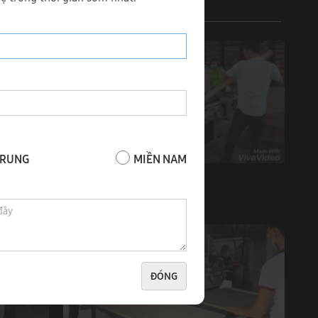
TRUNG
MIỀN NAM
I TẢI
Máy cưa ripsaw lưỡi dưới Sanjui FA-18F
ĐÓNG