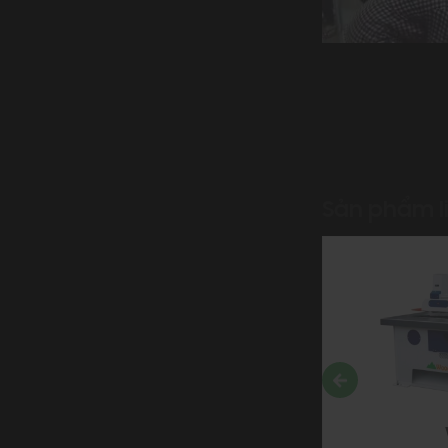
Máy cưa ripsaw Sa
Sản phẩm l
MJ162A