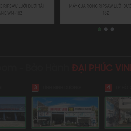
 RIPSAW LƯỠI DƯỚI TẢI
MÁY CƯA RONG RIPSAW LƯỠI DƯ
ẶNG WM-18Z
16Z
oom - Bảo Hành
ĐẠI PHÚC VI
3
4
AI
TỈNH BÌNH DƯƠNG
TP HỒ 