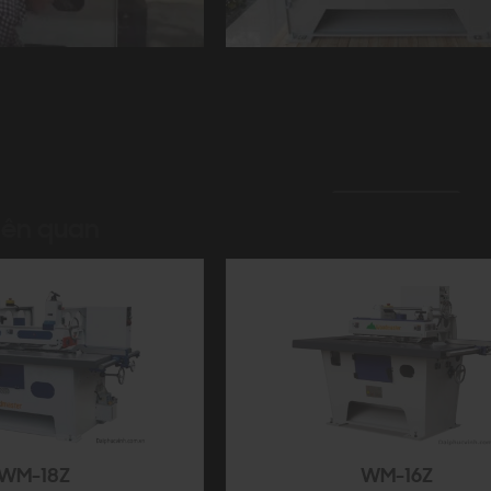
nJui FA-18F
Máy cua rong FA-18F tại Bình Dươn
Xem thêm video
iên quan
WM-18Z
WM-16Z