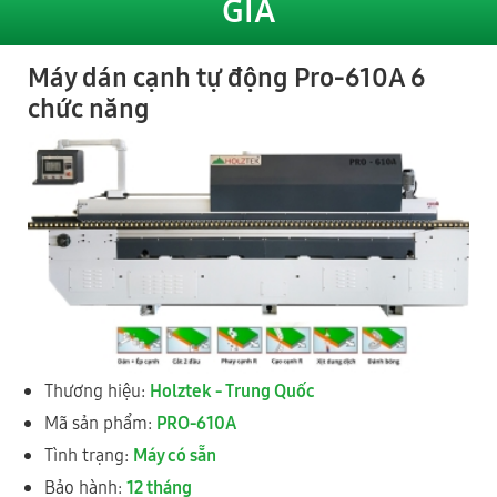
GIÁ
Máy dán cạnh tự động Pro-610A 6
chức năng
Vận hành máy dán cạnh PRO-610A tại TP Thủ Đức | Máy dán
chỉ 6 chức năng giá tốt!
Thương hiệu:
Holztek - Trung Quốc
Mã sản phẩm:
PRO-610A
Tình trạng:
Máy có sẵn
Bảo hành:
12 tháng