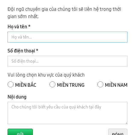
Đội ngũ chuyên gia của chúng tôi sẽ liên hệ trong thời
gian sớm nhất.
Họ và tên *
PRO-610AH máy dán cạnh tự động tiêu chuẩn châu âu bàn
Số điện thoại *
giao tại TP. Nha Trang
Vui lòng chọn khu vực của quý khách
MIỀN BẮC
MIỀN TRUNG
MIỀN NAM
Nội dung
GỬI
ĐÓNG