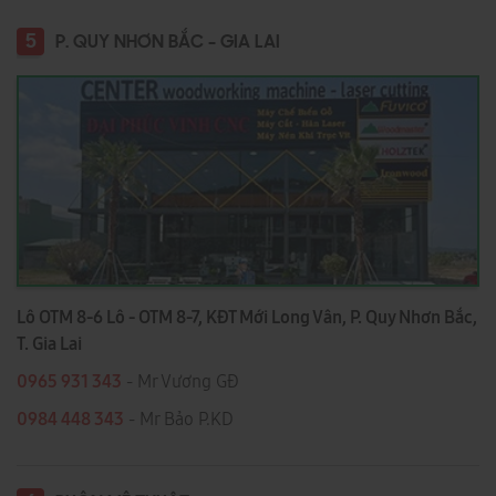
5
P. QUY NHƠN BẮC - GIA LAI
Lô OTM 8-6 Lô - OTM 8-7, KĐT Mới Long Vân, P. Quy Nhơn Bắc,
T. Gia Lai
0965 931 343
- Mr Vương GĐ
0984 448 343
- Mr Bảo P.KD