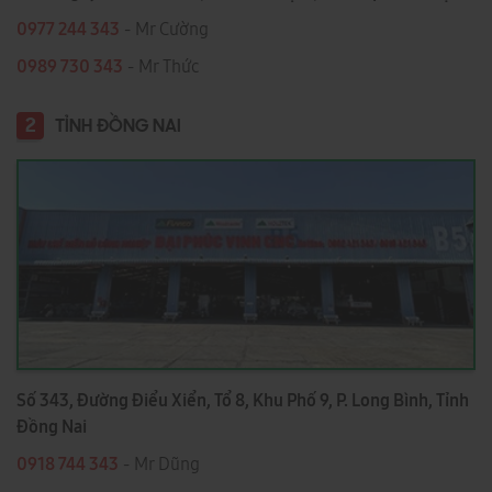
0977 244 343
- Mr Cường
0989 730 343
- Mr Thức
2
TỈNH ĐỒNG NAI
Số 343, Đường Điểu Xiển, Tổ 8, Khu Phố 9, P. Long Bình, Tỉnh
Đồng Nai
0918 744 343
- Mr Dũng