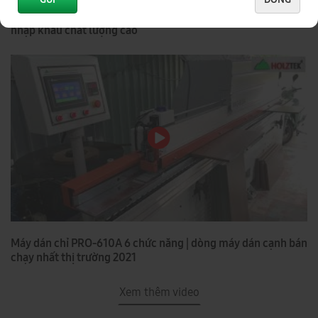
Máy dán cạnh tải nặng PRO-610AH | máy dán chỉ trung quốc
nhập khẩu chất lượng cao
Máy dán chỉ PRO-610A 6 chức năng | dòng máy dán cạnh bán
chạy nhất thị trường 2021
Xem thêm video