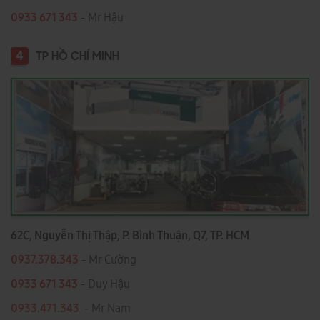
0933 671 343
- Mr Hậu
4
TP HỒ CHÍ MINH
62C, Nguyễn Thị Thập, P. Bình Thuận, Q7, TP. HCM
0937.378.343
- Mr Cường
0933 671 343
- Duy Hậu
0933.471.343
- Mr Nam