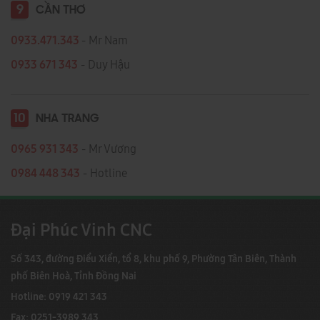
9
CẦN THƠ
0933.471.343
- Mr Nam
0933 671 343
- Duy Hậu
10
NHA TRANG
0965 931 343
- Mr Vương
0984 448 343
- Hotline
Đại Phúc Vinh CNC
Số 343, đường Điểu Xiển, tổ 8, khu phố 9, Phường Tân Biên, Thành
phố Biên Hoà, Tỉnh Đồng Nai
Hotline: 0919 421 343
Fax: 0251-3989 343