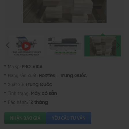
Mã sp:
PRO-610A
Hãng sản xuất:
Holztek - Trung Quốc
Xuất xứ:
Trung Quốc
Tình trạng:
Máy có sẵn
Bảo hành:
12 tháng
NHẬN BÁO GIÁ
YÊU CẦU TƯ VẤN