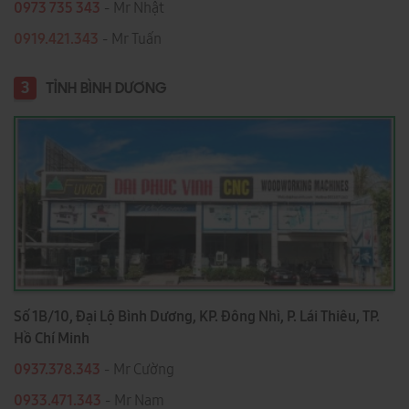
0973 735 343
- Mr Nhật
0919.421.343
​​​​​​ - Mr Tuấn
3
TỈNH BÌNH DƯƠNG
Số 1B/10, Đại Lộ Bình Dương, KP. Đông Nhì, P. Lái Thiêu, TP.
Hồ Chí Minh
0937.378.343
- Mr Cường
0933.471.343
- Mr Nam