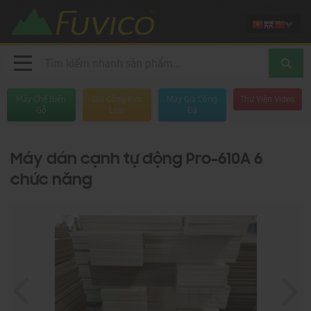
Máy Chế Biến
Gia Công Kim
Máy Gia Công
Thư Viện Video
Gỗ
Loại
Đá
Máy dán cạnh tự động Pro-610A 6
chức năng