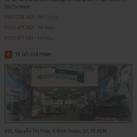
Hồ Chí Minh
0937.378.343
- Mr Cường
0933.471.343
- Mr Nam
0933 671 343
- Mr Hậu
4
TP HỒ CHÍ MINH
62C, Nguyễn Thị Thập, P. Bình Thuận, Q7, TP. HCM