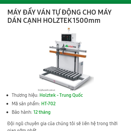
MÁY ĐẨY VÁN TỰ ĐỘNG CHO MÁY
DÁN CẠNH HOLZTEK 1500mm
(KCN Nguyên Khê) Tổ 28, xã Phúc Thịnh, Thành phố Hà Nội
0977 244 343
- Mr Cường
0989 730 343
- Mr Thức
2
TỈNH ĐỒNG NAI
Thương hiệu:
Holztek - Trung Quốc
Mã sản phẩm:
HT-702
Bảo hành:
12 tháng
Đội ngũ chuyên gia của chúng tôi sẽ liên hệ trong thời
gian sớm nhất.