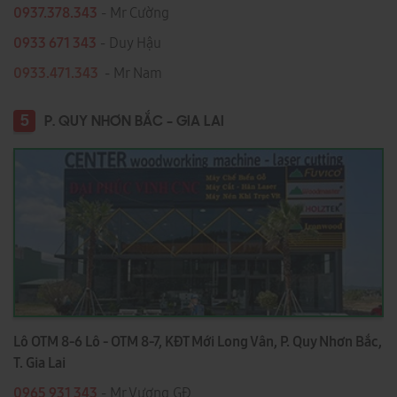
0937.378.343
- Mr Cường
0933 671 343
- Duy Hậu
0933.471.343
- Mr Nam
5
P. QUY NHƠN BẮC - GIA LAI
Lô OTM 8-6 Lô - OTM 8-7, KĐT Mới Long Vân, P. Quy Nhơn Bắc,
T. Gia Lai
0965 931 343
- Mr Vương GĐ