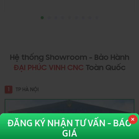
Hệ thống Showroom - Bảo Hành
ĐẠI PHÚC VINH CNC
Toàn Quốc
1
TP HÀ NỘI
ĐĂNG KÝ NHẬN TƯ VẤN - BÁO
GIÁ