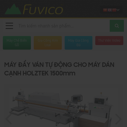
Máy Chế Biến
Gia Công Kim
Máy Gia Công
Thư Viện Video
Gỗ
Loại
Đá
MÁY ĐẨY VÁN TỰ ĐỘNG CHO MÁY DÁN
CẠNH HOLZTEK 1500mm