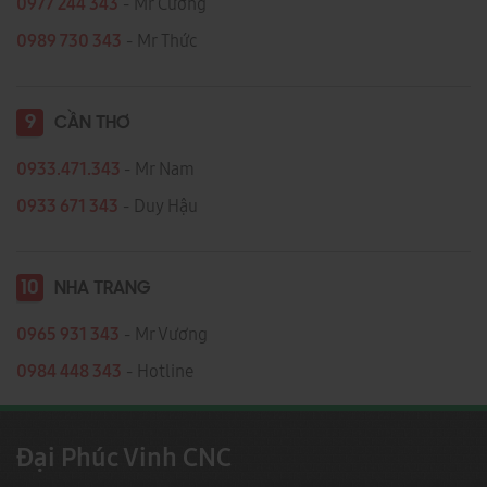
0977 244 343
- Mr Cường
0989 730 343
- Mr Thức
9
CẦN THƠ
0933.471.343
- Mr Nam
0933 671 343
- Duy Hậu
10
NHA TRANG
0965 931 343
- Mr Vương
0984 448 343
- Hotline
Đại Phúc Vinh CNC