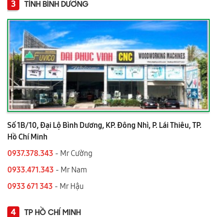
3
TỈNH BÌNH DƯƠNG
Số 1B/10, Đại Lộ Bình Dương, KP. Đông Nhì, P. Lái Thiêu, TP.
Hồ Chí Minh
0937.378.343
- Mr Cường
0933.471.343
- Mr Nam
0933 671 343
- Mr Hậu
4
TP HỒ CHÍ MINH