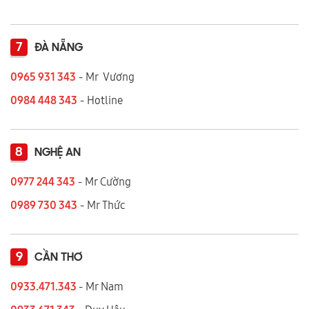
7
ĐÀ NẴNG
0965 931 343
- Mr Vương
0984 448 343
- Hotline
8
NGHỆ AN
0977 244 343
- Mr Cường
0989 730 343
- Mr Thức
9
CẦN THƠ
0933.471.343
- Mr Nam