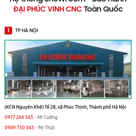
ĐẠI PHÚC VINH CNC
Toàn Quốc
1
TP HÀ NỘI
(KCN Nguyên Khê) Tổ 28, xã Phúc Thịnh, Thành phố Hà Nội
0977 244 343
- Mr Cường
0989 730 343
- Mr Thức