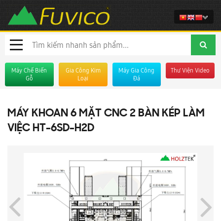
Máy Chế Biến
Gia Công Kim
Máy Gia Công
Thư Viện Video
Gỗ
Loại
Đá
MÁY KHOAN 6 MẶT CNC 2 BÀN KÉP LÀM
VIỆC HT-6SD-H2D