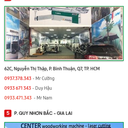
62C, Nguyễn Thị Thập, P. Bình Thuận, Q7, TP. HCM
0937.378.343
- Mr Cường
0933 671 343
- Duy Hậu
0933.471.343
- Mr Nam
5
P. QUY NHƠN BẮC - GIA LAI