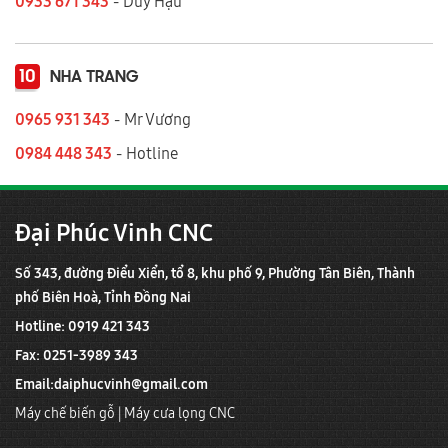
0933 671 343
- Duy Hậu
10
NHA TRANG
0965 931 343
- Mr Vương
0984 448 343
- Hotline
Đại Phúc Vinh CNC
Số 343, đường Điểu Xiển, tổ 8, khu phố 9, Phường Tân Biên, Thành
phố Biên Hoà, Tỉnh Đồng Nai
Hotline: 0919 421 343
Fax: 0251-3989 343
Email:
daiphucvinh@gmail.com
Máy chế biến gỗ
|
Máy cưa lọng CNC