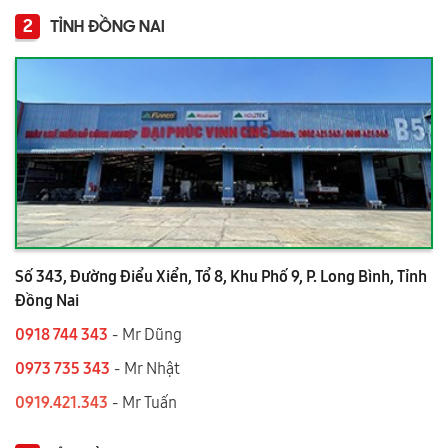
2
TỈNH ĐỒNG NAI
Số 343, Đường Điểu Xiển, Tổ 8, Khu Phố 9, P. Long Bình, Tỉnh
Đồng Nai
0918 744 343
- Mr Dũng
0973 735 343
- Mr Nhật
0919.421.343
​​​​​​ - Mr Tuấn