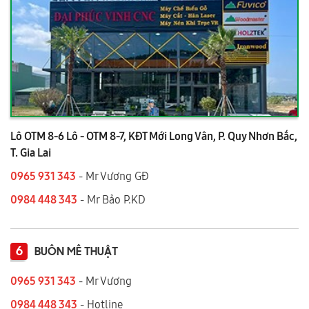
Lô OTM 8-6 Lô - OTM 8-7, KĐT Mới Long Vân, P. Quy Nhơn Bắc,
T. Gia Lai
0965 931 343
- Mr Vương GĐ
0984 448 343
- Mr Bảo P.KD
6
BUÔN MÊ THUẬT
0965 931 343
- Mr Vương
0984 448 343
- Hotline