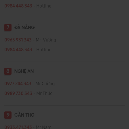
0984 448 343
- Hotline
7
ĐÀ NẴNG
0965 931 343
- Mr Vương
0984 448 343
- Hotline
8
NGHỆ AN
0977 244 343
- Mr Cường
0989 730 343
- Mr Thức
9
CẦN THƠ
0933.471.343
- Mr Nam