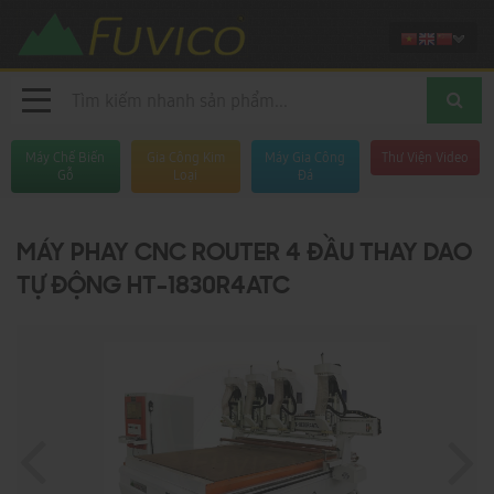
Máy Chế Biến
Gia Công Kim
Máy Gia Công
Thư Viện Video
Gỗ
Loại
Đá
MÁY PHAY CNC ROUTER 4 ĐẦU THAY DAO
TỰ ĐỘNG HT-1830R4ATC