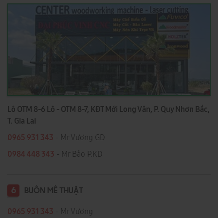
Lô OTM 8-6 Lô - OTM 8-7, KĐT Mới Long Vân, P. Quy Nhơn Bắc,
T. Gia Lai
0965 931 343
- Mr Vương GĐ
0984 448 343
- Mr Bảo P.KD
6
BUÔN MÊ THUẬT
0965 931 343
- Mr Vương