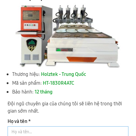
Hệ thống Showroom - Bảo Hành
ĐẠI PHÚC VINH CNC
Toàn Quốc
1
TP HÀ NỘI
Thương hiệu:
Holztek - Trung Quốc
Mã sản phẩm:
HT-1830R4ATC
Bảo hành:
12 tháng
Đội ngũ chuyên gia của chúng tôi sẽ liên hệ trong thời
gian sớm nhất.
(KCN Nguyên Khê) Tổ 28, xã Phúc Thịnh, Thành phố Hà Nội
Họ và tên *
0977 244 343
- Mr Cường
0989 730 343
- Mr Thức