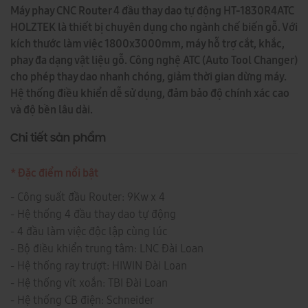
Máy phay CNC Router 4 đầu thay dao tự động HT-1830R4ATC
HOLZTEK là thiết bị chuyên dụng cho ngành chế biến gỗ. Với
kích thước làm việc 1800x3000mm, máy hỗ trợ cắt, khắc,
phay đa dạng vật liệu gỗ. Công nghệ ATC (Auto Tool Changer)
cho phép thay dao nhanh chóng, giảm thời gian dừng máy.
Hệ thống điều khiển dễ sử dụng, đảm bảo độ chính xác cao
và độ bền lâu dài.
Chi tiết sản phẩm
* Đặc điểm nổi bật
- Công suất đầu Router: 9Kw x 4
- Hệ thống 4 đầu thay dao tự động
- 4 đầu làm việc độc lập cùng lúc
- Bộ điều khiển trung tâm: LNC Đài Loan
- Hệ thống ray trượt: HIWIN Đài Loan
- Hệ thống vít xoắn: TBI Đài Loan
- Hệ thống CB điện: Schneider