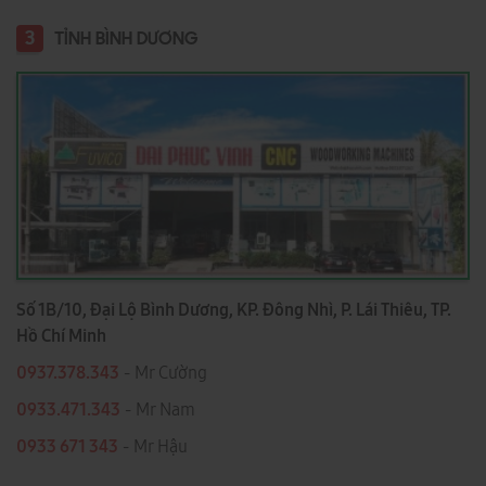
3
TỈNH BÌNH DƯƠNG
Số 1B/10, Đại Lộ Bình Dương, KP. Đông Nhì, P. Lái Thiêu, TP.
Hồ Chí Minh
0937.378.343
- Mr Cường
0933.471.343
- Mr Nam
0933 671 343
- Mr Hậu