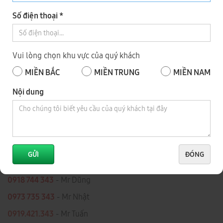
Số điện thoại *
2
TỈNH ĐỒNG NAI
Vui lòng chọn khu vực của quý khách
MIỀN BẮC
MIỀN TRUNG
MIỀN NAM
Nội dung
Số 343, Đường Điểu Xiển, Tổ 8, Khu Phố 9, P. Long Bình, Tỉnh
GỬI
ĐÓNG
Đồng Nai
0918 744 343
- Mr Dũng
0973 735 343
- Mr Nhật
0919.421.343
​​​​​​ - Mr Tuấn