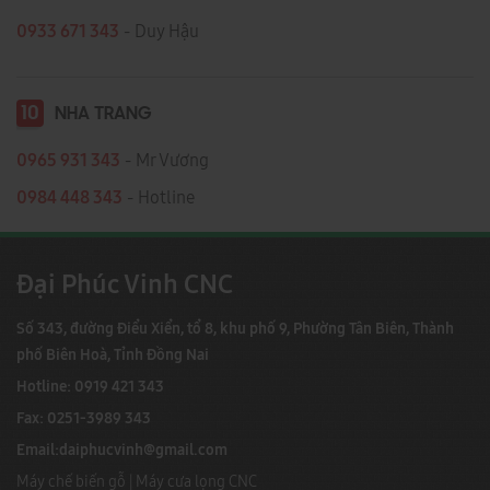
0933 671 343
- Duy Hậu
10
NHA TRANG
0965 931 343
- Mr Vương
0984 448 343
- Hotline
Đại Phúc Vinh CNC
Số 343, đường Điểu Xiển, tổ 8, khu phố 9, Phường Tân Biên, Thành
phố Biên Hoà, Tỉnh Đồng Nai
Hotline: 0919 421 343
Fax: 0251-3989 343
Email:
daiphucvinh@gmail.com
Máy chế biến gỗ
|
Máy cưa lọng CNC