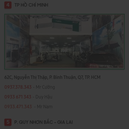
4
TP HỒ CHÍ MINH
62C, Nguyễn Thị Thập, P. Bình Thuận, Q7, TP. HCM
0937.378.343
- Mr Cường
0933 671 343
- Duy Hậu
0933.471.343
- Mr Nam
5
P. QUY NHƠN BẮC - GIA LAI