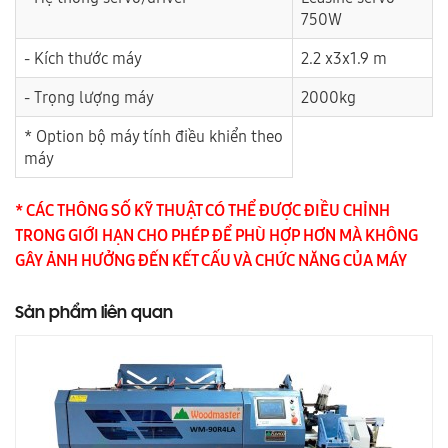
750W
- Kích thước máy
2.2 x3x1.9 m
- Trọng lượng máy
2000kg
* Option bộ máy tính điều khiển theo
máy
* CÁC THÔNG SỐ KỸ THUẬT CÓ THỂ ĐƯỢC ĐIỀU CHỈNH
TRONG GIỚI HẠN CHO PHÉP ĐỂ PHÙ HỢP HƠN MÀ KHÔNG
GÂY ẢNH HƯỞNG ĐẾN KẾT CẤU VÀ CHỨC NĂNG CỦA MÁY
Sản phẩm liên quan