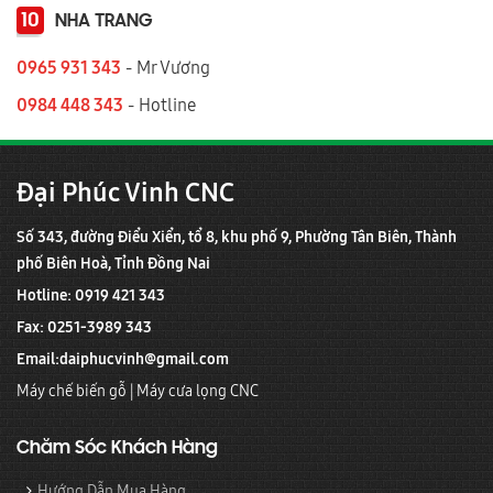
10
NHA TRANG
0965 931 343
- Mr Vương
0984 448 343
- Hotline
Đại Phúc Vinh CNC
Số 343, đường Điểu Xiển, tổ 8, khu phố 9, Phường Tân Biên, Thành
phố Biên Hoà, Tỉnh Đồng Nai
Hotline: 0919 421 343
Fax: 0251-3989 343
Email:
daiphucvinh@gmail.com
Máy chế biến gỗ
|
Máy cưa lọng CNC
Chăm Sóc Khách Hàng
Hướng Dẫn Mua Hàng