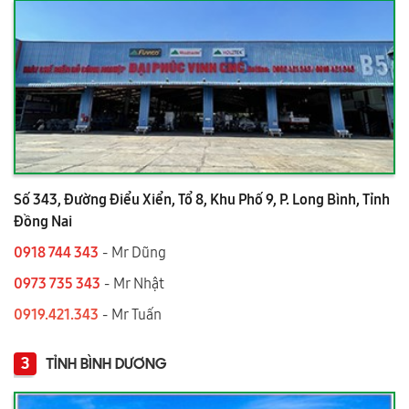
Số 343, Đường Điểu Xiển, Tổ 8, Khu Phố 9, P. Long Bình, Tỉnh
Đồng Nai
0918 744 343
- Mr Dũng
0973 735 343
- Mr Nhật
0919.421.343
​​​​​​ - Mr Tuấn
3
TỈNH BÌNH DƯƠNG