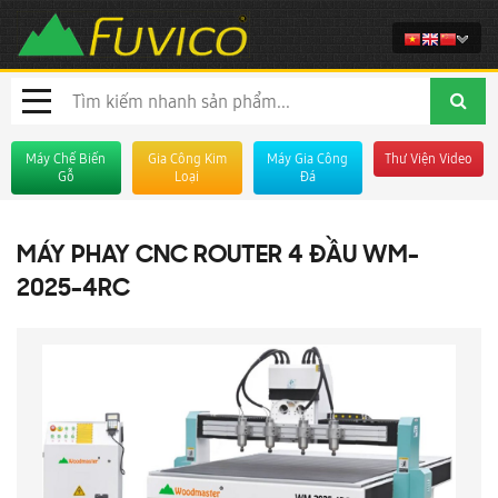
Máy Chế Biến
Gia Công Kim
Máy Gia Công
Thư Viện Video
Gỗ
Loại
Đá
MÁY PHAY CNC ROUTER 4 ĐẦU WM-
2025-4RC