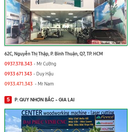
62C, Nguyễn Thị Thập, P. Bình Thuận, Q7, TP. HCM
0937.378.343
- Mr Cường
0933 671 343
- Duy Hậu
0933.471.343
- Mr Nam
5
P. QUY NHƠN BẮC - GIA LAI