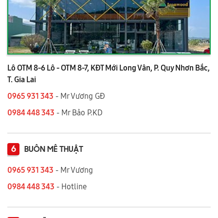
Lô OTM 8-6 Lô - OTM 8-7, KĐT Mới Long Vân, P. Quy Nhơn Bắc,
T. Gia Lai
0965 931 343
- Mr Vương GĐ
0984 448 343
- Mr Bảo P.KD
6
BUÔN MÊ THUẬT
0965 931 343
- Mr Vương
0984 448 343
- Hotline