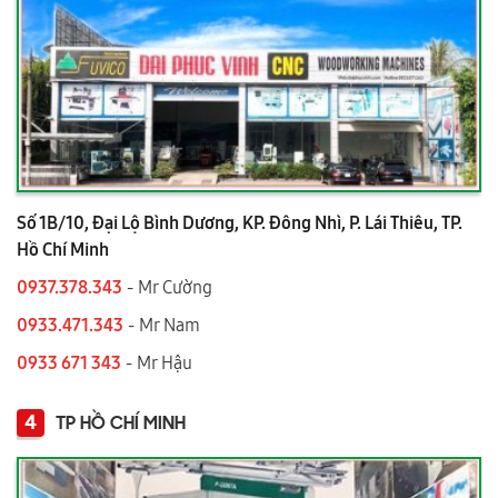
Số 1B/10, Đại Lộ Bình Dương, KP. Đông Nhì, P. Lái Thiêu, TP.
Hồ Chí Minh
0937.378.343
- Mr Cường
0933.471.343
- Mr Nam
0933 671 343
- Mr Hậu
4
TP HỒ CHÍ MINH