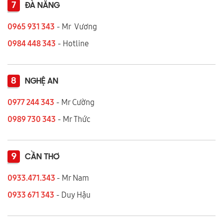
7
ĐÀ NẴNG
0965 931 343
- Mr Vương
0984 448 343
- Hotline
8
NGHỆ AN
0977 244 343
- Mr Cường
0989 730 343
- Mr Thức
9
CẦN THƠ
0933.471.343
- Mr Nam
0933 671 343
- Duy Hậu