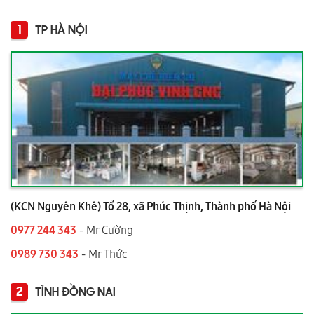
1
TP HÀ NỘI
(KCN Nguyên Khê) Tổ 28, xã Phúc Thịnh, Thành phố Hà Nội
0977 244 343
- Mr Cường
0989 730 343
- Mr Thức
2
TỈNH ĐỒNG NAI