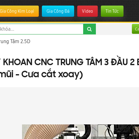
Gia Công Kim Loại
Gia Công Đá
Video
Tin Tức
C
rung Tâm 2.5D
 KHOAN CNC TRUNG TÂM 3 ĐẦU 2 B
mũi - Cưa cắt xoay)