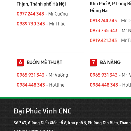
Khu Phố 9, P. Long B
Thịnh, Thành phố Hà Nội
Đồng Nai
0977 244 343
- Mr Cường
0918 744 343
- Mr 
0989 730 343
- Mr Thức
0973 735 343
- Mr 
0919.421.343
​​​​​​ - Mr
6
7
BUÔN MÊ THUẬT
ĐÀ NẴNG
0965 931 343
- Mr Vương
0965 931 343
- Mr 
0984 448 343
- Hotline
0984 448 343
- Hotl
Đại Phúc Vinh CNC
Số 343, đường Điểu Xiển, tổ 8, khu phố 9, Phường Tân Biên, Thàn