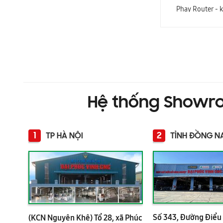
KÉP
Phay Router - 
Hệ thống Showr
1
2
TP HÀ NỘI
TỈNH ĐỒNG N
Số 343, Đường Điểu 
(KCN Nguyên Khê) Tổ 28, xã Phúc