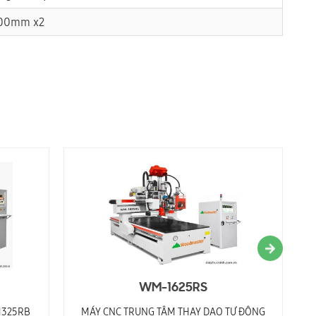
100mm x2
WM-1625RS
1325RB
MÁY CNC TRUNG TÂM THAY DAO TỰ ĐỘNG