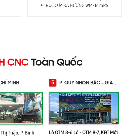
+ TRỤC CƯA ĐA HƯỚNG WM-1625RS
NH CNC
Toàn Quốc
5
CHÍ MINH
P. QUY NHƠN BẮC - GIA LAI
Lô OTM 8-6 Lô - OTM 8-7, KĐT Mới
Thị Thập, P. Bình