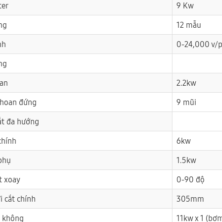
ter
9 Kw
ng
12 mẫu
nh
0-24,000 v/
ng
oan
2.2kw
khoan đứng
9 mũi
ắt đa hướng
chính
6kw
 phụ
1.5kw
t xoay
0-90 độ
i cắt chính
305mm
n không
11kw x 1 (bơm