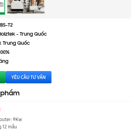
RBS-T2
Holztek - Trung Quốc
k Trung Quốc
100%
háng
YÊU CẦU TƯ VẤN
n phẩm
t
Router: 9Kw
g 12 mẫu