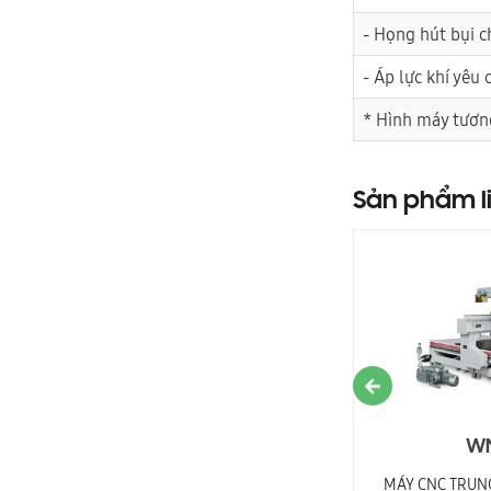
- Họng hút bụi 
- Áp lực khí yêu
* Hình máy tươn
Sản phẩm l
WM-1325RS2
WM
MÁY PHAY CNC TRUNG TÂM + CỤM CƯA CẮT
MÁY CNC TRUNG