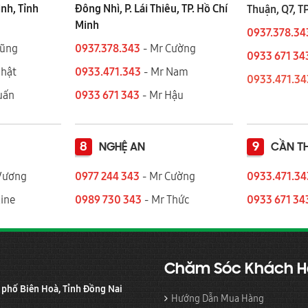
ình, Tỉnh
Đông Nhì, P. Lái Thiêu, TP. Hồ Chí
Thuận, Q7, T
Minh
0937.378.34
Dũng
0937.378.343
- Mr Cường
0933 671 34
Nhật
0933.471.343
- Mr Nam
0933.471.3
 Tuấn
0933 671 343
- Mr Hậu
8
9
NGHỆ AN
CẦN T
Vương
0977 244 343
- Mr Cường
0933.471.3
ine
0989 730 343
- Mr Thức
0933 671 34
Chăm Sóc Khách 
h phố Biên Hoà, Tỉnh Đồng Nai
Hướng Dẫn Mua Hàng