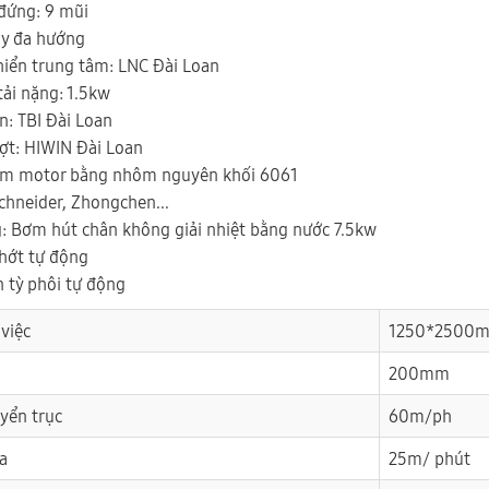
đứng: 9 mũi
ay đa hướng
hiển trung tâm: LNC Đài Loan
tải nặng: 1.5kw
n: TBI Đài Loan
ượt: HIWIN Đài Loan
ụm motor bằng nhôm nguyên khối 6061
Schneider, Zhongchen...
: Bơm hút chân không giải nhiệt bằng nước 7.5kw
hớt tự động
n tỳ phôi tự động
 việc
1250*2500m
200mm
uyển trục
60m/ph
đa
25m/ phút