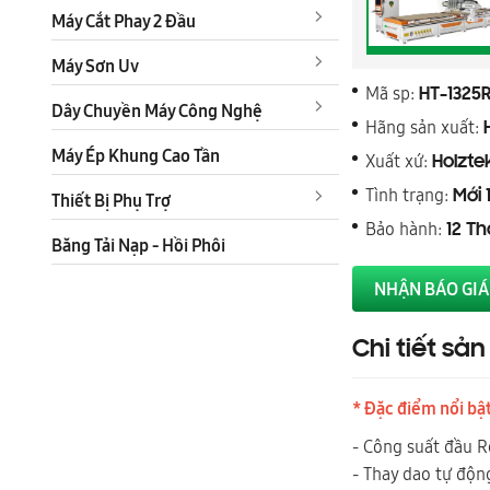
Máy Cắt Phay 2 Đầu
Máy Sơn Uv
Mã sp:
HT-1325
Dây Chuyền Máy Công Nghệ
Hãng sản xuất:
Máy Ép Khung Cao Tần
Xuất xứ:
Holzte
Tình trạng:
Mới 
Thiết Bị Phụ Trợ
Bảo hành:
12 T
Băng Tải Nạp - Hồi Phôi
NHẬN BÁO GIÁ
Chi tiết sả
* Đặc điểm nổi bậ
- Công suất đầu 
- Thay dao tự độn