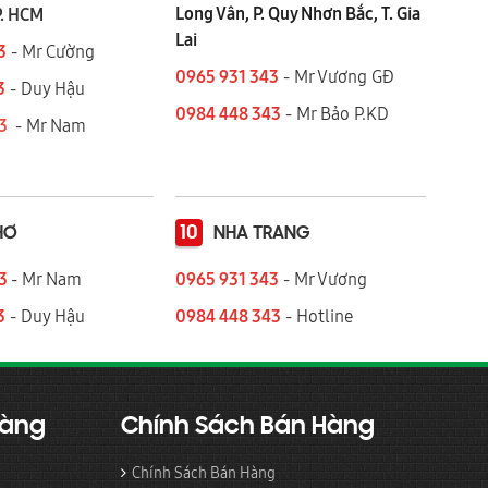
Long Vân, P. Quy Nhơn Bắc, T. Gia
P. HCM
Lai
3
- Mr Cường
0965 931 343
- Mr Vương GĐ
3
- Duy Hậu
0984 448 343
- Mr Bảo P.KD
43
- Mr Nam
10
HƠ
NHA TRANG
43
- Mr Nam
0965 931 343
- Mr Vương
3
- Duy Hậu
0984 448 343
- Hotline
Hàng
Chính Sách Bán Hàng
Chính Sách Bán Hàng