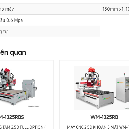
cho máy
150mm x1, 
 cầu 0.6 Mpa
g tự
iên quan
-1325RBS
WM-1325RB
 TÂM 2.5D FULL OPTION (
MÁY CNC 2.5D KHOAN 5 MẶT WM-