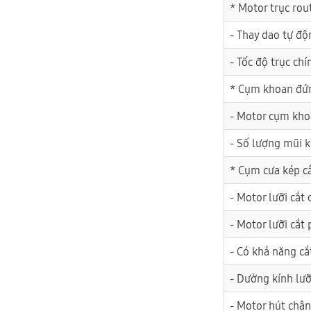
* Motor trục rou
- Thay dao tự độ
- Tốc độ trục chí
* Cụm khoan đứ
- Motor cụm kh
- Số lượng mũi 
* Cụm cưa kép c
- Motor lưỡi cắt 
- Motor lưỡi cắt
- Có khả năng cắ
- Dường kính lưỡ
- Motor hút châ