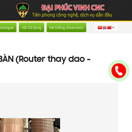
ĐẠI PHÚC VINH CNC
Tiên phong công nghệ, dịch vụ dẫn đầu
atalogue
HD Sử dụng
Hệ thống showroom
ÀN (Router thay dao -