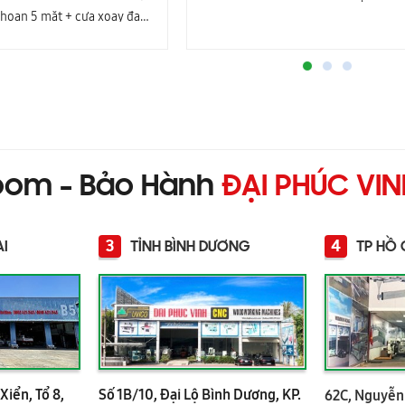
khoan 5 mặt + cưa xoay đa
hướng )
oom - Bảo Hành
ĐẠI PHÚC VI
3
4
AI
TỈNH BÌNH DƯƠNG
TP HỒ 
Xiển, Tổ 8,
Số 1B/10, Đại Lộ Bình Dương, KP.
62C, Nguyễn 