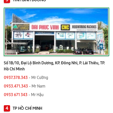
TỈNH BÌNH DƯƠNG
Số 1B/10, Đại Lộ Bình Dương, KP. Đông Nhì, P. Lái Thiêu, TP.
Hồ Chí Minh
0937.378.343
- Mr Cường
0933.471.343
- Mr Nam
0933 671 343
- Mr Hậu
4
TP HỒ CHÍ MINH