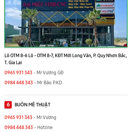
Lô OTM 8-6 Lô - OTM 8-7, KĐT Mới Long Vân, P. Quy Nhơn Bắc,
T. Gia Lai
0965 931 343
- Mr Vương GĐ
0984 448 343
- Mr Bảo P.KD
6
BUÔN MÊ THUẬT
0965 931 343
- Mr Vương
0984 448 343
- Hotline