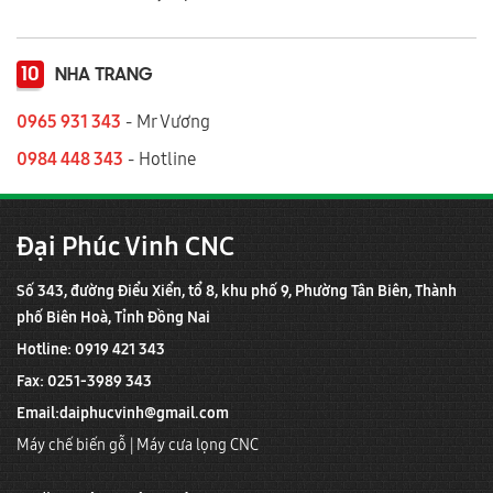
10
NHA TRANG
0965 931 343
- Mr Vương
0984 448 343
- Hotline
Đại Phúc Vinh CNC
Số 343, đường Điểu Xiển, tổ 8, khu phố 9, Phường Tân Biên, Thành
phố Biên Hoà, Tỉnh Đồng Nai
Hotline: 0919 421 343
Fax: 0251-3989 343
Email:
daiphucvinh@gmail.com
Máy chế biến gỗ
|
Máy cưa lọng CNC