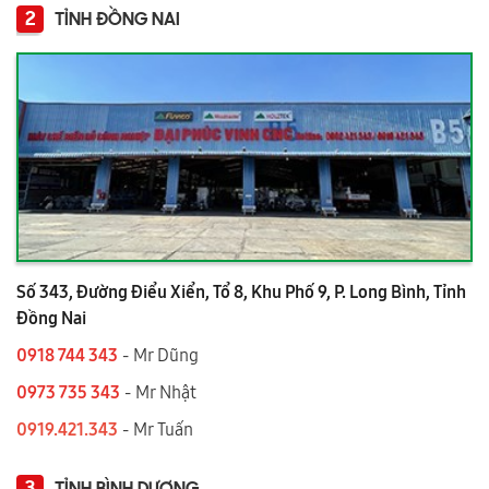
2
TỈNH ĐỒNG NAI
Số 343, Đường Điểu Xiển, Tổ 8, Khu Phố 9, P. Long Bình, Tỉnh
Đồng Nai
0918 744 343
- Mr Dũng
0973 735 343
- Mr Nhật
0919.421.343
​​​​​​ - Mr Tuấn
3