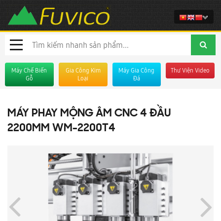
Máy Chế Biến
Gia Công Kim
Máy Gia Công
Thư Viện Video
Gỗ
Loại
Đá
MÁY PHAY MỘNG ÂM CNC 4 ĐẦU
2200MM WM-2200T4