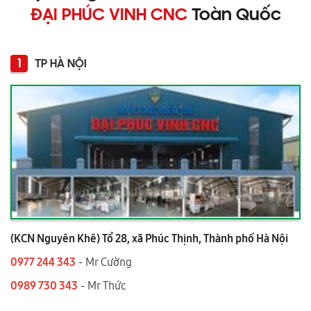
ĐẠI PHÚC VINH CNC
Toàn Quốc
1
TP HÀ NỘI
(KCN Nguyên Khê) Tổ 28, xã Phúc Thịnh, Thành phố Hà Nội
0977 244 343
- Mr Cường
0989 730 343
- Mr Thức