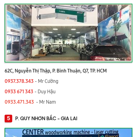
62C, Nguyễn Thị Thập, P. Bình Thuận, Q7, TP. HCM
0937.378.343
- Mr Cường
0933 671 343
- Duy Hậu
0933.471.343
- Mr Nam
5
P. QUY NHƠN BẮC - GIA LAI