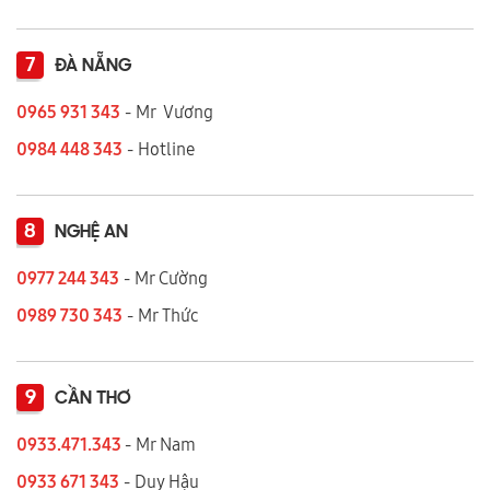
7
ĐÀ NẴNG
0965 931 343
- Mr Vương
0984 448 343
- Hotline
8
NGHỆ AN
0977 244 343
- Mr Cường
0989 730 343
- Mr Thức
9
CẦN THƠ
0933.471.343
- Mr Nam
0933 671 343
- Duy Hậu