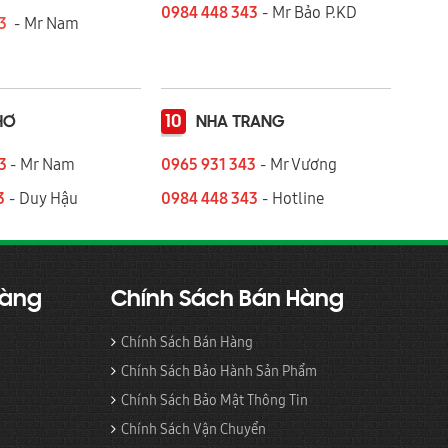
0984 448 343
- Mr Bảo P.KD
43
- Mr Nam
10
HƠ
NHA TRANG
43
- Mr Nam
0965 931 343
- Mr Vương
3
- Duy Hậu
0984 448 343
- Hotline
Hàng
Chính Sách Bán Hàng
Chính Sách Bán Hàng
Chính Sách Bảo Hành Sản Phẩm
Chính Sách Bảo Mật Thông Tin
Chính Sách Vận Chuyển