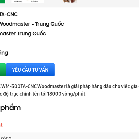
TA-CNC
Woodmaster - Trung Quốc
aster Trung Quốc
háng
YÊU CẦU TƯ VẤN
 WM-300TA-CNC Woodmaster là giải pháp hàng đầu cho việc gia c
c độ trục chính lên tới 18000 vòng/phút.
n phẩm
ật
a công