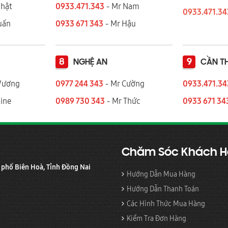
Nhật
0933.471.343
- Mr Nam
0933.471.3
 Tuấn
0933 671 343
- Mr Hậu
8
9
NGHỆ AN
CẦN T
Vương
0977 244 343
- Mr Cường
0933.471.3
ine
0989 730 343
- Mr Thức
0933 671 34
Chăm Sóc Khách 
h phố Biên Hoà, Tỉnh Đồng Nai
Hướng Dẫn Mua Hàng
Hướng Dẫn Thanh Toán
Các Hình Thức Mua Hàng
Kiểm Tra Đơn Hàng