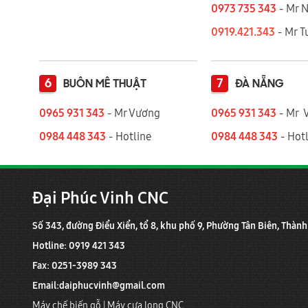
0973 735 343
- Mr 
0919.421.343
​​​​​​ - Mr
6
7
BUÔN MÊ THUẬT
ĐÀ NẴNG
0965 931 343
- Mr Vương
0965 931 343
- Mr 
0984 448 343
- Hotline
0984 448 343
- Hotl
Đại Phúc Vinh CNC
Số 343, đường Điểu Xiển, tổ 8, khu phố 9, Phường Tân Biên, Thàn
Hotline: 0919 421 343
Fax: 0251-3989 343
Email:
daiphucvinh@gmail.com
Máy chế biến gỗ
|
Máy cưa lọng CNC