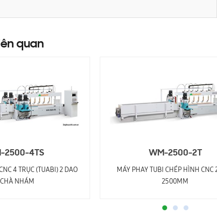
iên quan
-2500-4TS
WM-2500-2T
CNC 4 TRỤC (TUABI) 2 DAO
MÁY PHAY TUBI CHÉP HÌNH CNC 
 CHÀ NHÁM
2500MM