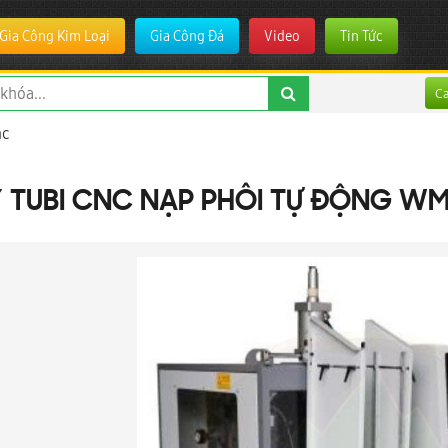
Gia Công Kim Loại
Gia Công Đá
Video
Tin Tức
C
nc
 TUBI CNC NẠP PHÔI TỰ ĐỘNG W