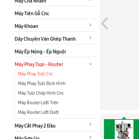
Máy Chà Nhám
Máy Tiện Gỗ Cnc
Máy Khoan
Dây Chuyền Ván Ghép Thanh
Máy Ép Nóng - Ép Nguội
Máy Phay Tupi - Router
Máy Phay Tubi Cnc
Máy Phay Tubi Định Hình
Máy Tubi Chép Hình Cnc
Mày Router Lưỡi Trên
Máy Router Lưỡi Dưới
Máy Cắt Phay 2 Đầu
Máy Sơn Uv