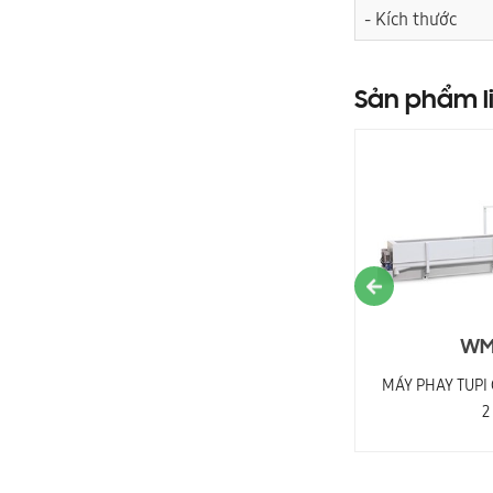
- Kích thước
Sản phẩm l
WM-EKE-SH
WM
MÁY PHAY RÃNH LẮP THANG GIƯỜNG CNC
MÁY PHAY TUPI 
2