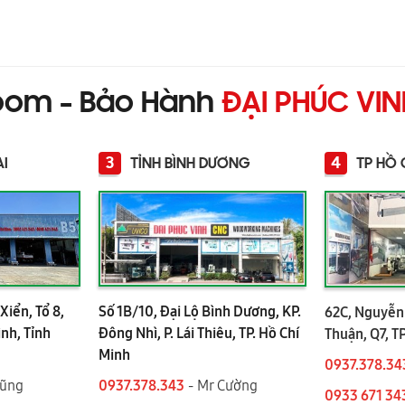
oom - Bảo Hành
ĐẠI PHÚC VI
3
4
AI
TỈNH BÌNH DƯƠNG
TP HỒ 
Xiển, Tổ 8,
Số 1B/10, Đại Lộ Bình Dương, KP.
62C, Nguyễn 
ình, Tỉnh
Đông Nhì, P. Lái Thiêu, TP. Hồ Chí
Thuận, Q7, T
Minh
0937.378.34
Dũng
0937.378.343
- Mr Cường
0933 671 34