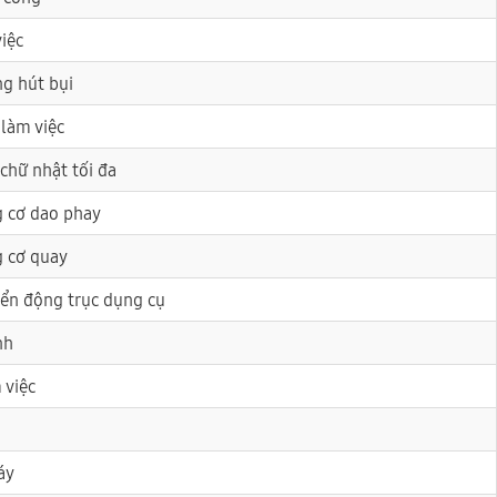
việc
ng hút bụi
 làm việc
 chữ nhật tối đa
g cơ dao phay
g cơ quay
yển động trục dụng cụ
nh
 việc
áy