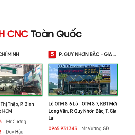
NH CNC
Toàn Quốc
5
CHÍ MINH
P. QUY NHƠN BẮC - GIA LAI
Lô OTM 8-6 Lô - OTM 8-7, KĐT Mới
Thị Thập, P. Bình
Long Vân, P. Quy Nhơn Bắc, T. Gia
P. HCM
Lai
3
- Mr Cường
0965 931 343
- Mr Vương GĐ
3
- Duy Hậu