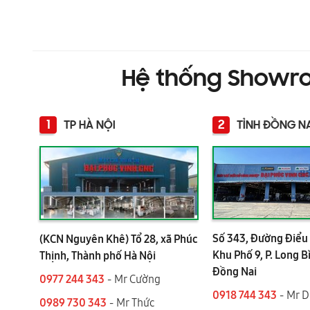
Hệ thống Showr
1
2
TP HÀ NỘI
TỈNH ĐỒNG N
Số 343, Đường Điểu 
(KCN Nguyên Khê) Tổ 28, xã Phúc
Khu Phố 9, P. Long B
Thịnh, Thành phố Hà Nội
Đồng Nai
0977 244 343
- Mr Cường
0918 744 343
- Mr 
0989 730 343
- Mr Thức