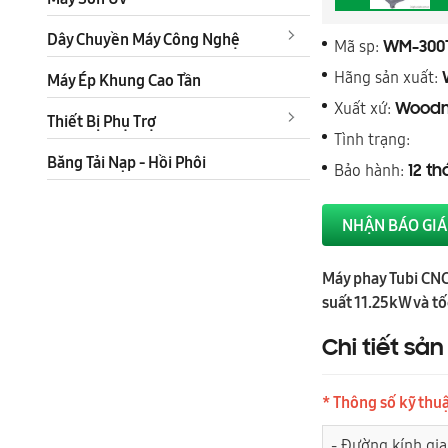
Dây Chuyền Máy Công Nghệ
Mã sp:
WM-300
Hãng sản xuất:
Máy Ép Khung Cao Tần
Xuất xứ:
Woodm
Thiết Bị Phụ Trợ
Tình trạng:
Băng Tải Nạp - Hồi Phôi
Bảo hành:
12 t
NHẬN BÁO GIÁ
Máy phay Tubi CNC
suất 11.25kW và tố
Chi tiết sả
* Thông số kỹ thu
- Đường kính gi