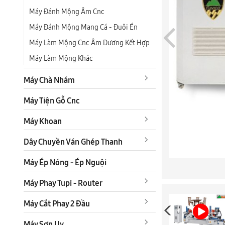
Máy Đánh Mộng Âm Cnc
Máy Đánh Mộng Mang Cá - Đuôi Én
Máy Làm Mộng Cnc Âm Dương Kết Hợp
Máy Làm Mộng Khác
Máy Chà Nhám
Máy Tiện Gỗ Cnc
Máy Khoan
Dây Chuyền Ván Ghép Thanh
Máy Ép Nóng - Ép Nguội
Máy Phay Tupi - Router
Máy Cắt Phay 2 Đầu
Máy Sơn Uv