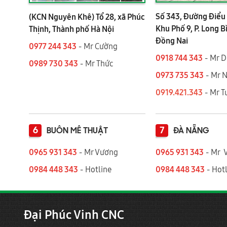
Số 343, Đường Điểu 
(KCN Nguyên Khê) Tổ 28, xã Phúc
Khu Phố 9, P. Long B
Thịnh, Thành phố Hà Nội
Đồng Nai
0977 244 343
- Mr Cường
0918 744 343
- Mr 
0989 730 343
- Mr Thức
0973 735 343
- Mr 
0919.421.343
​​​​​​ - Mr
6
7
BUÔN MÊ THUẬT
ĐÀ NẴNG
0965 931 343
- Mr Vương
0965 931 343
- Mr 
0984 448 343
- Hotline
0984 448 343
- Hotl
Đại Phúc Vinh CNC