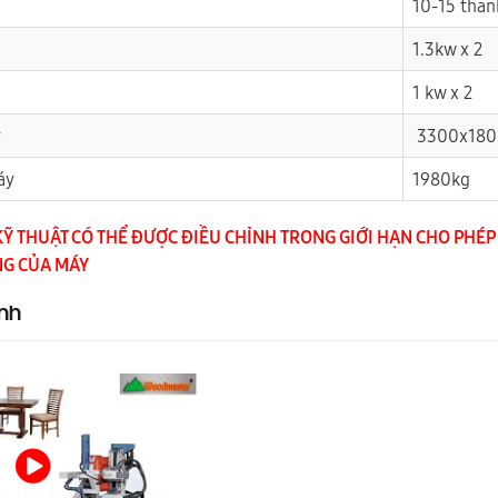
10-15 tha
1.3kw x 2
1 kw x 2
y
3300x18
áy
1980kg
KỸ THUẬT CÓ THỂ ĐƯỢC ĐIỀU CHỈNH TRONG GIỚI HẠN CHO PH
NG CỦA MÁY
nh