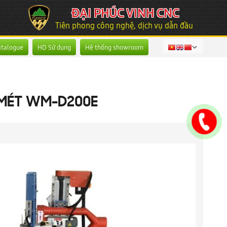
ĐẠI PHÚC VINH CNC
Tiên phong công nghệ, dịch vụ dẫn đầu
atalogue
HD Sử dụng
Hệ thống showroom
 MÉT WM-D200E