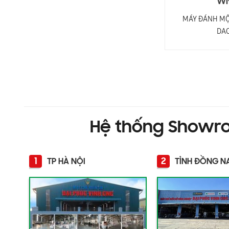
WM-D200HF
WM
MÁY PHAY MỘNG DƯƠNG CNC 2 ĐẦU WM-
MÁY ĐÁNH MỘ
D200HF
DA
Hệ thống Showr
1
2
TP HÀ NỘI
TỈNH ĐỒNG N