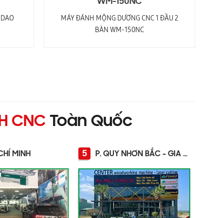
WM-150NC
 DAO
MÁY ĐÁNH MỘNG DƯƠNG CNC 1 ĐẦU 2
BÀN WM-150NC
NH CNC
Toàn Quốc
5
CHÍ MINH
P. QUY NHƠN BẮC - GIA LAI