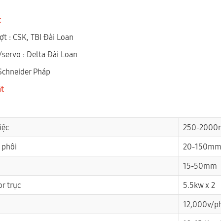
t
ợt : CSK, TBI Đài Loan
/servo : Delta Đài Loan
 Schneider Pháp
ật
iệc
250-200
 phôi
20-150m
15-50mm
r trục
5.5kw x 2
12,000v/p