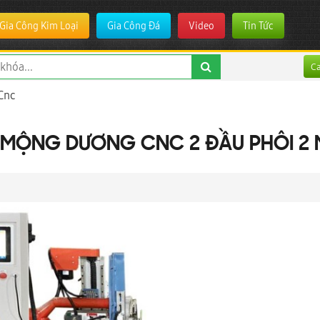
Gia Công Kim Loại
Gia Công Đá
Video
Tin Tức
C
Cnc
 MỘNG DƯƠNG CNC 2 ĐẦU PHÔI 2