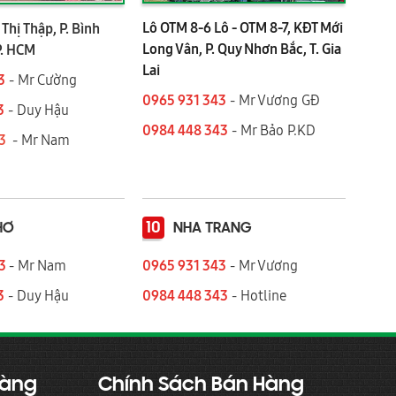
Lô OTM 8-6 Lô - OTM 8-7, KĐT Mới
Thị Thập, P. Bình
Long Vân, P. Quy Nhơn Bắc, T. Gia
P. HCM
Lai
3
- Mr Cường
0965 931 343
- Mr Vương GĐ
3
- Duy Hậu
0984 448 343
- Mr Bảo P.KD
43
- Mr Nam
10
HƠ
NHA TRANG
43
- Mr Nam
0965 931 343
- Mr Vương
3
- Duy Hậu
0984 448 343
- Hotline
Hàng
Chính Sách Bán Hàng