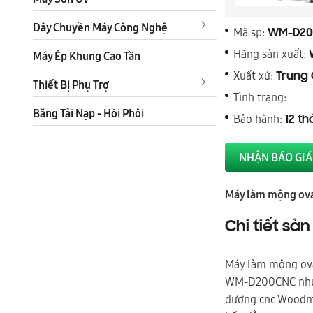
Dây Chuyền Máy Công Nghệ
Mã sp:
WM-D20
Hãng sản xuất:
Máy Ép Khung Cao Tần
Xuất xứ:
Trung
Thiết Bị Phụ Trợ
Tình trạng:
Băng Tải Nạp - Hồi Phôi
Bảo hành:
12 t
NHẬN BÁO GIÁ
Máy làm mộng ova
Chi tiết sả
Máy làm mộng ova
WM-D200CNC nhưng
dương cnc Woodmas