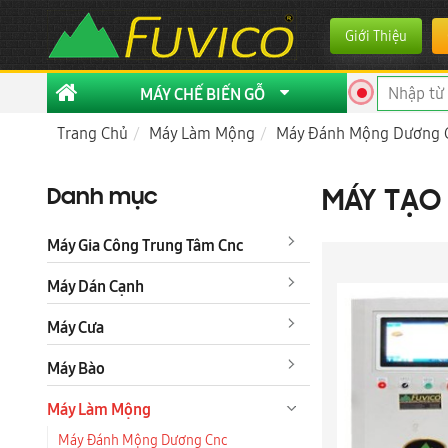
Giới Thiệu
MÁY CHẾ BIẾN GỖ
Trang Chủ
Máy Làm Mộng
Máy Đánh Mộng Dương 
Danh mục
MÁY TẠO
Máy Gia Công Trung Tâm Cnc
Máy Dán Cạnh
Máy Cưa
Máy Bào
Máy Làm Mộng
Máy Đánh Mộng Dương Cnc