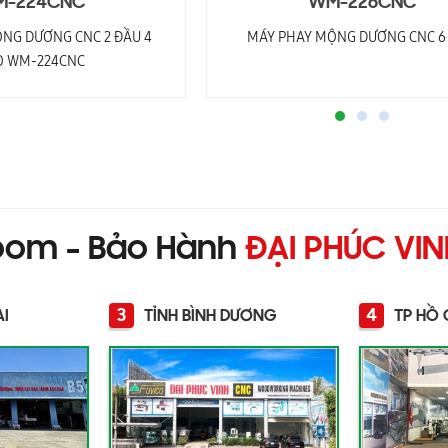
-224CNC
WM-226CNC
NG DƯƠNG CNC 2 ĐẦU 4
MÁY PHAY MỘNG DƯƠNG CNC 6
O WM-224CNC
oom - Bảo Hành
ĐẠI PHÚC VI
3
4
AI
TỈNH BÌNH DƯƠNG
TP HỒ 