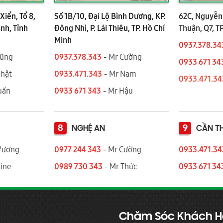
Xiển, Tổ 8,
Số 1B/10, Đại Lộ Bình Dương, KP.
62C, Nguyễn 
ình, Tỉnh
Đông Nhì, P. Lái Thiêu, TP. Hồ Chí
Thuận, Q7, T
Minh
0937.378.34
Dũng
0937.378.343
- Mr Cường
0933 671 34
Nhật
0933.471.343
- Mr Nam
0933.471.3
 Tuấn
0933 671 343
- Mr Hậu
8
9
NGHỆ AN
CẦN T
Vương
0977 244 343
- Mr Cường
0933.471.3
ine
0989 730 343
- Mr Thức
0933 671 34
Chăm Sóc Khách 