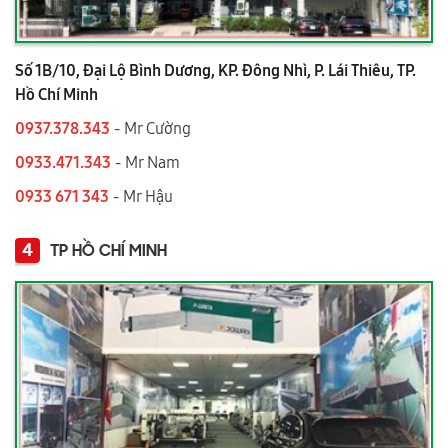
Số 1B/10, Đại Lộ Bình Dương, KP. Đông Nhì, P. Lái Thiêu, TP.
Hồ Chí Minh
0937.378.343
- Mr Cường
0933.471.343
- Mr Nam
0933 671 343
- Mr Hậu
4
TP HỒ CHÍ MINH