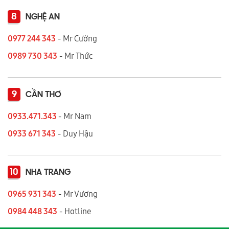
8
NGHỆ AN
0977 244 343
- Mr Cường
0989 730 343
- Mr Thức
9
CẦN THƠ
0933.471.343
- Mr Nam
0933 671 343
- Duy Hậu
10
NHA TRANG
0965 931 343
- Mr Vương
0984 448 343
- Hotline