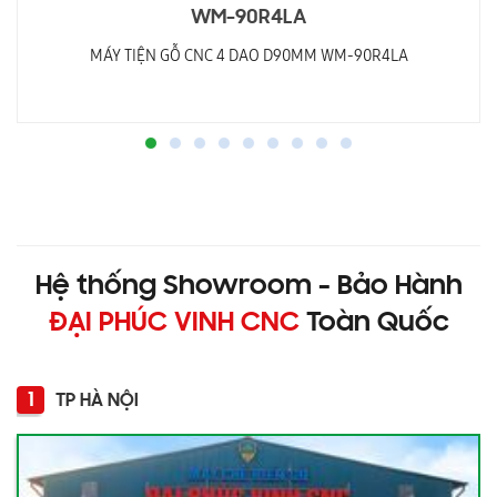
WM-90R4LA
MÁY TIỆN GỖ CNC 4 DAO D90MM WM-90R4LA
Hệ thống Showroom - Bảo Hành
ĐẠI PHÚC VINH CNC
Toàn Quốc
1
TP HÀ NỘI