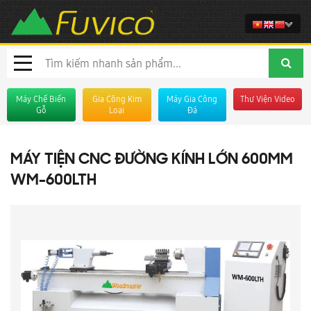
Máy Chế Biến
Gia Công Kim
Máy Gia Công
Thư Viện Video
Gỗ
Loại
Đá
MÁY TIỆN CNC ĐƯỜNG KÍNH LỚN 600MM
WM-600LTH