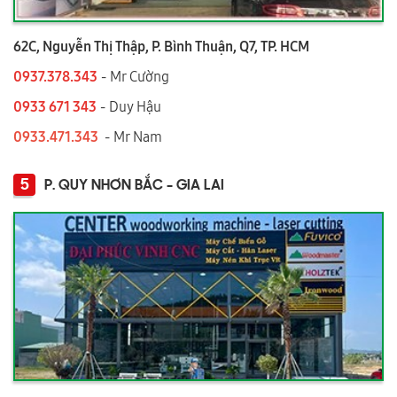
62C, Nguyễn Thị Thập, P. Bình Thuận, Q7, TP. HCM
0937.378.343
- Mr Cường
0933 671 343
- Duy Hậu
0933.471.343
- Mr Nam
5
P. QUY NHƠN BẮC - GIA LAI