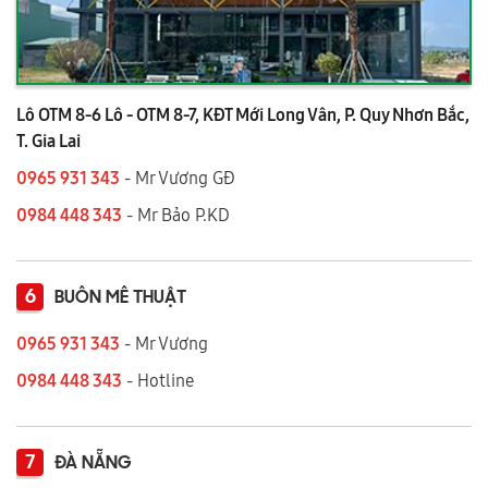
Lô OTM 8-6 Lô - OTM 8-7, KĐT Mới Long Vân, P. Quy Nhơn Bắc,
T. Gia Lai
0965 931 343
- Mr Vương GĐ
0984 448 343
- Mr Bảo P.KD
6
BUÔN MÊ THUẬT
0965 931 343
- Mr Vương
0984 448 343
- Hotline
7
ĐÀ NẴNG