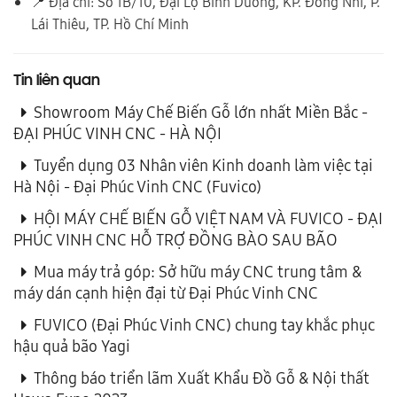
📍 Địa chỉ: Số 1B/10, Đại Lộ Bình Dương, KP. Đông Nhì, P.
Lái Thiêu, TP. Hồ Chí Minh
Tin liên quan
Showroom Máy Chế Biến Gỗ lớn nhất Miền Bắc -
ĐẠI PHÚC VINH CNC - HÀ NỘI
Tuyển dụng 03 Nhân viên Kinh doanh làm việc tại
Hà Nội - Đại Phúc Vinh CNC (Fuvico)
HỘI MÁY CHẾ BIẾN GỖ VIỆT NAM VÀ FUVICO - ĐẠI
PHÚC VINH CNC HỖ TRỢ ĐỒNG BÀO SAU BÃO
Mua máy trả góp: Sở hữu máy CNC trung tâm &
máy dán cạnh hiện đại từ Đại Phúc Vinh CNC
FUVICO (Đại Phúc Vinh CNC) chung tay khắc phục
hậu quả bão Yagi
Thông báo triển lãm Xuất Khẩu Đồ Gỗ & Nội thất