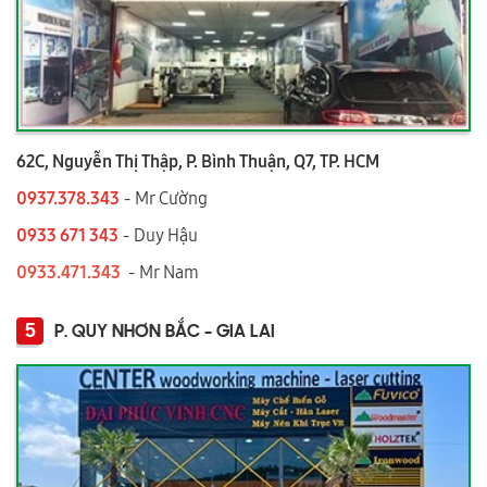
62C, Nguyễn Thị Thập, P. Bình Thuận, Q7, TP. HCM
0937.378.343
- Mr Cường
0933 671 343
- Duy Hậu
0933.471.343
- Mr Nam
5
P. QUY NHƠN BẮC - GIA LAI