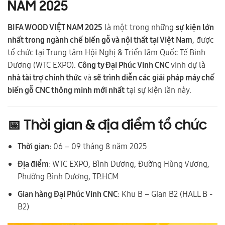
NAM 2025
BIFA WOOD VIỆT NAM 2025
là một trong những
sự kiện lớn
nhất trong ngành chế biến gỗ và nội thất tại Việt Nam
, được
tổ chức tại Trung tâm Hội Nghị & Triển lãm Quốc Tế Bình
Dương (WTC EXPO).
Công ty Đại Phúc Vinh CNC
vinh dự là
nhà tài trợ chính thức
và
sẽ trình diễn các giải pháp máy chế
biến gỗ CNC thông minh mới nhất
tại sự kiện lần này.
📅
Thời gian & địa điểm tổ chức
Thời gian
: 06 – 09 tháng 8 năm 2025
Địa điểm
: WTC EXPO, Bình Dương, Đường Hùng Vương,
Phường Bình Dương, TP.HCM
Gian hàng Đại Phúc Vinh CNC
: Khu B – Gian B2 (HALL B -
B2)