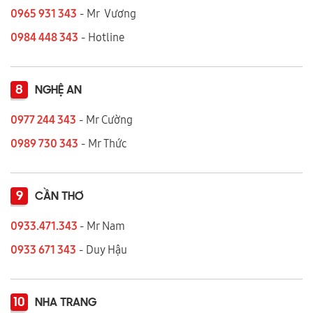
0965 931 343
- Mr Vương
0984 448 343
- Hotline
8
NGHỆ AN
0977 244 343
- Mr Cường
0989 730 343
- Mr Thức
9
CẦN THƠ
0933.471.343
- Mr Nam
0933 671 343
- Duy Hậu
10
NHA TRANG