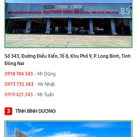
Số 343, Đường Điểu Xiển, Tổ 8, Khu Phố 9, P. Long Bình, Tỉnh
Đồng Nai
0918 744 343
- Mr Dũng
0973 735 343
- Mr Nhật
0919.421.343
​​​​​​ - Mr Tuấn
3
TỈNH BÌNH DƯƠNG