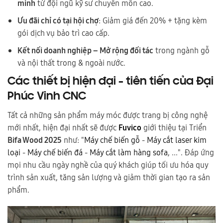
minh
từ đội ngũ kỹ sư chuyên môn cao.
Ưu đãi chỉ có tại hội chợ
: Giảm giá đến 20% + tặng kèm
gói dịch vụ bảo trì cao cấp.
Kết nối doanh nghiệp – Mở rộng đối tác
trong ngành gỗ
và nội thất trong & ngoài nước.
Các thiết bị hiện đại - tiên tiến của Đại
Phúc Vinh CNC
Tất cả những sản phẩm máy móc được trang bị công nghệ
mới nhất, hiện đại nhất sẽ được
Fuvico
giới thiệu tại Triển
Bifa Wood 2025
như: "
Máy chế biến gỗ
-
Máy cắt laser kim
loại
-
Máy chế biến đá
-
Máy cắt làm hàng sofa
, ...". Đáp ứng
mọi nhu cầu ngày nghề của quý khách giúp tối ưu hóa quy
trình sản xuất, tăng sản lượng và giảm thời gian tạo ra sản
phẩm.