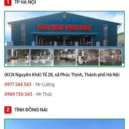
1
TP HÀ NỘI
(KCN Nguyên Khê) Tổ 28, xã Phúc Thịnh, Thành phố Hà Nội
0977 244 343
- Mr Cường
0989 730 343
- Mr Thức
2
TỈNH ĐỒNG NAI