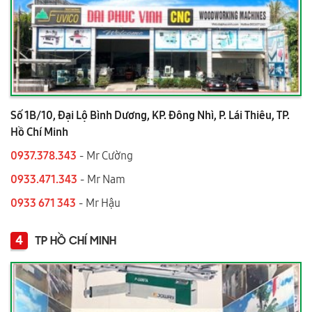
Số 1B/10, Đại Lộ Bình Dương, KP. Đông Nhì, P. Lái Thiêu, TP.
Hồ Chí Minh
0937.378.343
- Mr Cường
0933.471.343
- Mr Nam
0933 671 343
- Mr Hậu
4
TP HỒ CHÍ MINH