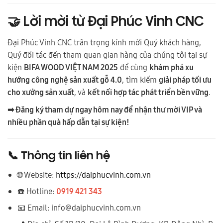
🤝
Lời mời từ Đại Phúc Vinh CNC
Đại Phúc Vinh CNC trân trọng kính mời Quý khách hàng,
Quý đối tác đến tham quan gian hàng của chúng tôi tại sự
kiện
BIFA WOOD VIỆT NAM 2025
để cùng
khám phá xu
hướng công nghệ sản xuất gỗ 4.0
, tìm kiếm
giải pháp tối ưu
cho xưởng sản xuất
, và
kết nối hợp tác phát triển bền vững
.
➡ Đăng ký tham dự ngay hôm nay để nhận thư mời VIP và
nhiều phần quà hấp dẫn tại sự kiện!
📞
Thông tin liên hệ
🌐 Website:
https://daiphucvinh.com.vn
☎️ Hotline:
0919 421 343
📧 Email:
info@daiphucvinh.com.vn