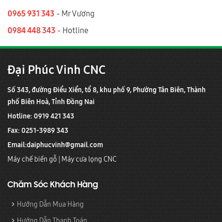
0965 931 343
- Mr Vương
0984 448 343
- Hotline
Đại Phúc Vinh CNC
Số 343, đường Điểu Xiển, tổ 8, khu phố 9, Phường Tân Biên, Thành
phố Biên Hoà, Tỉnh Đồng Nai
Hotline: 0919 421 343
Fax: 0251-3989 343
Email:
daiphucvinh@gmail.com
Máy chế biến gỗ
|
Máy cưa lọng CNC
Chăm Sóc Khách Hàng
Hướng Dẫn Mua Hàng
Hướng Dẫn Thanh Toán