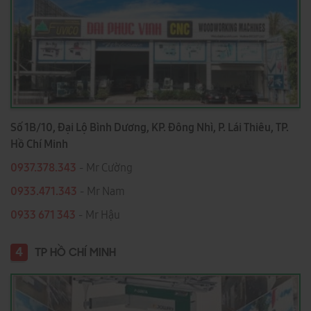
Số 1B/10, Đại Lộ Bình Dương, KP. Đông Nhì, P. Lái Thiêu, TP.
Hồ Chí Minh
0937.378.343
- Mr Cường
0933.471.343
- Mr Nam
0933 671 343
- Mr Hậu
4
TP HỒ CHÍ MINH