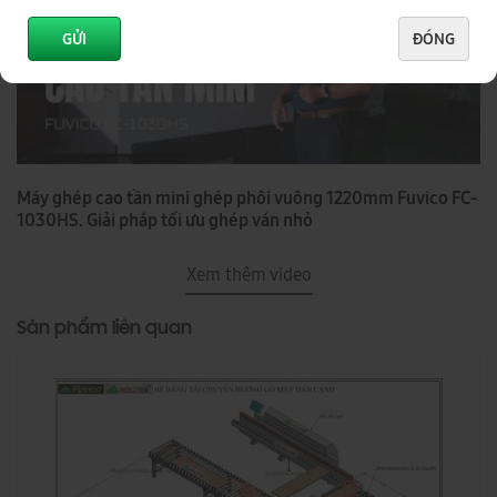
GỬI
ĐÓNG
Máy ghép cao tần mini ghép phôi vuông 1220mm Fuvico FC-
1030HS. Giải pháp tối ưu ghép ván nhỏ
Xem thêm video
Sản phẩm liên quan