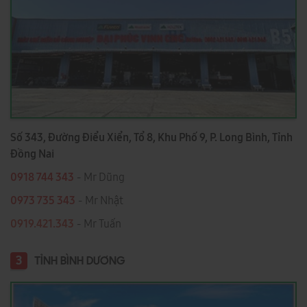
Số 343, Đường Điểu Xiển, Tổ 8, Khu Phố 9, P. Long Bình, Tỉnh
Đồng Nai
0918 744 343
- Mr Dũng
0973 735 343
- Mr Nhật
0919.421.343
​​​​​​ - Mr Tuấn
3
TỈNH BÌNH DƯƠNG