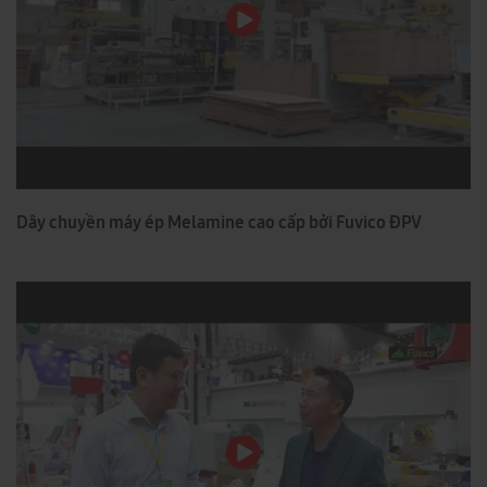
Dây chuyền máy ép Melamine cao cấp bởi Fuvico ĐPV