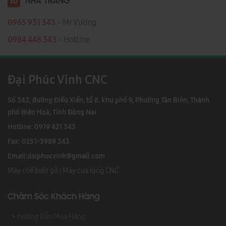
10
NHA TRANG
0965 931 343
- Mr Vương
0984 448 343
- Hotline
Đại Phúc Vinh CNC
Số 343, đường Điểu Xiển, tổ 8, khu phố 9, Phường Tân Biên, Thành
phố Biên Hoà, Tỉnh Đồng Nai
Hotline: 0919 421 343
Fax: 0251-3989 343
Email:
daiphucvinh@gmail.com
Máy chế biến gỗ
|
Máy cưa lọng CNC
Chăm Sóc Khách Hàng
Hướng Dẫn Mua Hàng