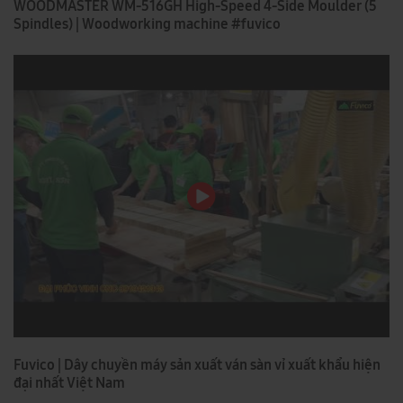
WOODMASTER WM-516GH High-Speed 4-Side Moulder (5
Spindles) | Woodworking machine #fuvico
Fuvico | Dây chuyền máy sản xuất ván sàn vỉ xuất khẩu hiện
đại nhất Việt Nam