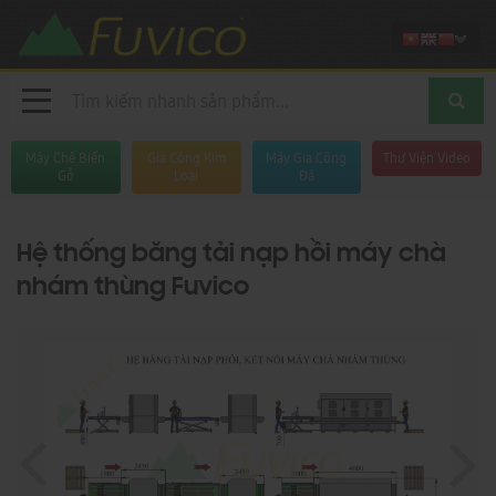
Máy Chế Biến
Gia Công Kim
Máy Gia Công
Thư Viện Video
Gỗ
Loại
Đá
Hệ thống băng tải nạp hồi máy chà
nhám thùng Fuvico