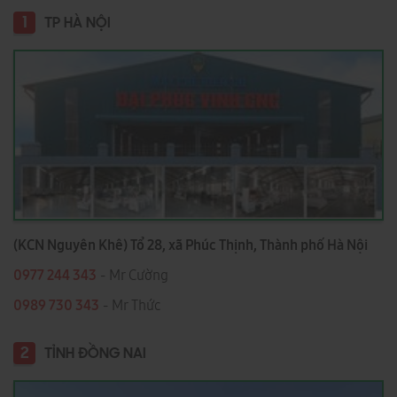
1
TP HÀ NỘI
(KCN Nguyên Khê) Tổ 28, xã Phúc Thịnh, Thành phố Hà Nội
0977 244 343
- Mr Cường
0989 730 343
- Mr Thức
2
TỈNH ĐỒNG NAI