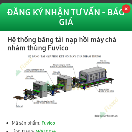
ĐĂNG KÝ NHẬN TƯ VẤN - BÁO
GIÁ
Hệ thống băng tải nạp hồi máy chà
nhám thùng Fuvico
Máy ép cánh cửa bằng sóng VIBA | ép nguyên chồng Fuvico
Mã sản phẩm:
Fuvico
Tình trạng:
Mới 100%