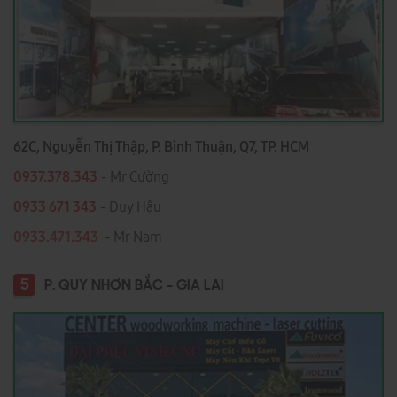
62C, Nguyễn Thị Thập, P. Bình Thuận, Q7, TP. HCM
0937.378.343
- Mr Cường
0933 671 343
- Duy Hậu
0933.471.343
- Mr Nam
5
P. QUY NHƠN BẮC - GIA LAI