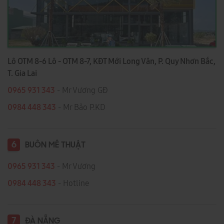
Lô OTM 8-6 Lô - OTM 8-7, KĐT Mới Long Vân, P. Quy Nhơn Bắc,
T. Gia Lai
0965 931 343
- Mr Vương GĐ
0984 448 343
- Mr Bảo P.KD
6
BUÔN MÊ THUẬT
0965 931 343
- Mr Vương
0984 448 343
- Hotline
7
ĐÀ NẴNG