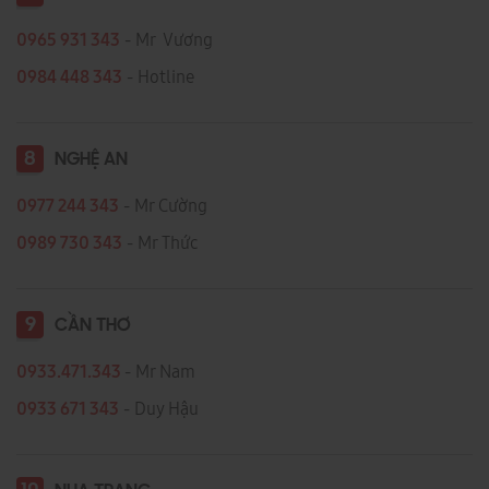
0965 931 343
- Mr Vương
0984 448 343
- Hotline
8
NGHỆ AN
0977 244 343
- Mr Cường
0989 730 343
- Mr Thức
9
CẦN THƠ
0933.471.343
- Mr Nam
0933 671 343
- Duy Hậu