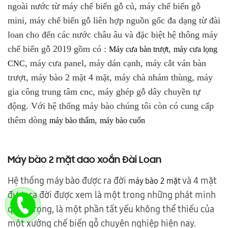
ngoài nước từ máy chế biến gỗ củ, máy chế biến gỗ
mini, máy chế biến gỗ liên hợp nguồn gốc đa dạng từ đài
loan cho đến các nước châu âu và đặc biệt hệ thông máy
chế biến gỗ 2019 gồm có :
,
Máy cưa bàn trượt
máy cưa lọng
, máy cưa panel, máy dán cạnh, máy cắt ván bàn
CNC
trượt, máy bào 2 mặt 4 mặt, máy chà nhám thùng, máy
gia công trung tâm cnc, máy ghép gỗ dây chuyền tự
động. Với hệ thống máy bào chúng tôi còn có cung cấp
thêm dòng
,
máy bào thẩm
máy bào cuốn
Máy bào 2 mặt dao xoắn Đài Loan
Hệ thống máy bào được ra đời
và 4 mặt
máy bào 2 mặt
được ra đời được xem là một trong những phát minh
quan trọng, là một phần tất yếu không thể thiếu của
một xưởng chế biến gỗ chuyên nghiệp hiện nay.