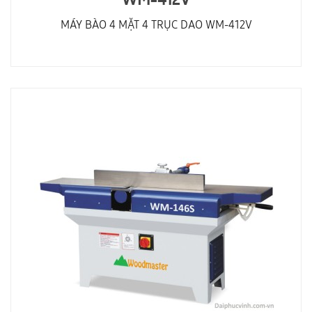
WM-412V
MÁY BÀO 4 MẶT 4 TRỤC DAO WM-412V