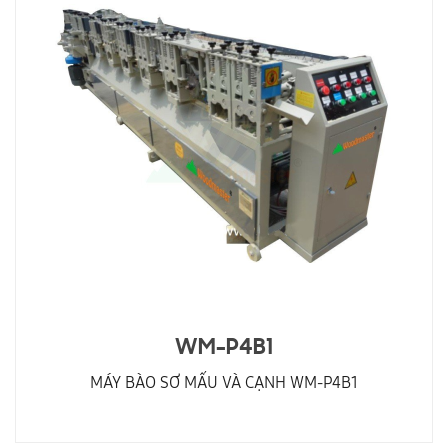
WM-P4B1
MÁY BÀO SƠ MẤU VÀ CẠNH WM-P4B1