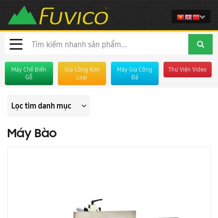
Máy Chế Biến
Gia Công Kim
Máy Gia Công
Thư Viện Video
Gỗ
Loại
Đá
Lọc tìm danh mục
Máy Bào