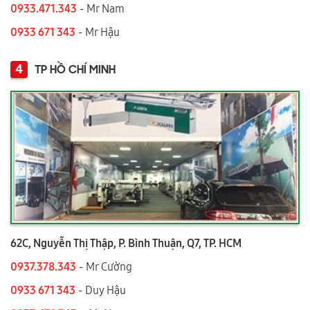
0933.471.343
- Mr Nam
0933 671 343
- Mr Hậu
4
TP HỒ CHÍ MINH
62C, Nguyễn Thị Thập, P. Bình Thuận, Q7, TP. HCM
0937.378.343
- Mr Cường
0933 671 343
- Duy Hậu