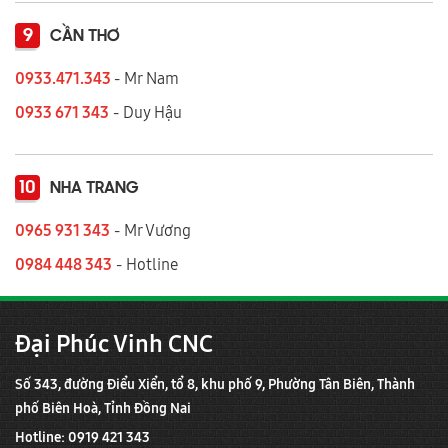
9
CẦN THƠ
0933.471.343
- Mr Nam
0933 671 343
- Duy Hậu
10
NHA TRANG
0965 931 343
- Mr Vương
0984 448 343
- Hotline
Đại Phúc Vinh CNC
Số 343, đường Điểu Xiển, tổ 8, khu phố 9, Phường Tân Biên, Thành
phố Biên Hoà, Tỉnh Đồng Nai
Hotline: 0919 421 343