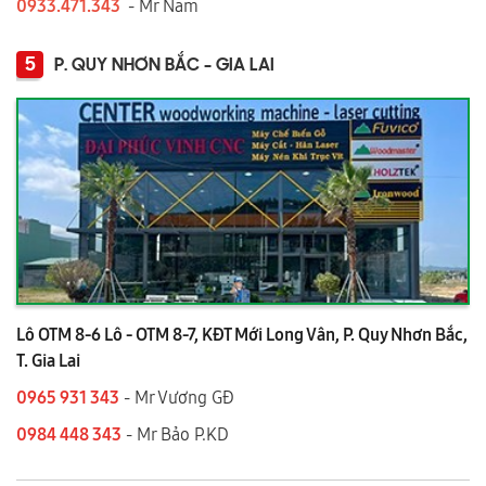
0933.471.343
- Mr Nam
5
P. QUY NHƠN BẮC - GIA LAI
Lô OTM 8-6 Lô - OTM 8-7, KĐT Mới Long Vân, P. Quy Nhơn Bắc,
T. Gia Lai
0965 931 343
- Mr Vương GĐ
0984 448 343
- Mr Bảo P.KD