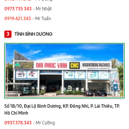
0973 735 343
- Mr Nhật
0919.421.343
​​​​​​ - Mr Tuấn
3
TỈNH BÌNH DƯƠNG
Số 1B/10, Đại Lộ Bình Dương, KP. Đông Nhì, P. Lái Thiêu, TP.
Hồ Chí Minh
0937.378.343
- Mr Cường