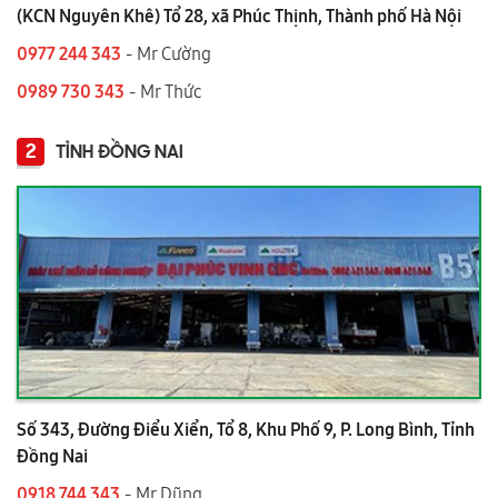
(KCN Nguyên Khê) Tổ 28, xã Phúc Thịnh, Thành phố Hà Nội
0977 244 343
- Mr Cường
0989 730 343
- Mr Thức
2
TỈNH ĐỒNG NAI
Số 343, Đường Điểu Xiển, Tổ 8, Khu Phố 9, P. Long Bình, Tỉnh
Đồng Nai
0918 744 343
- Mr Dũng