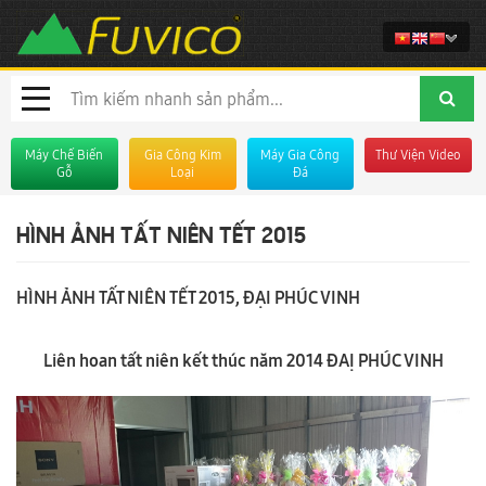
Máy Chế Biến
Gia Công Kim
Máy Gia Công
Thư Viện Video
Gỗ
Loại
Đá
HÌNH ẢNH TẤT NIÊN TẾT 2015
HÌNH ẢNH TẤT NIÊN TẾT 2015, ĐẠI PHÚC VINH
Liên hoan tất niên kết thúc năm 2014 ĐAỊ PHÚC VINH