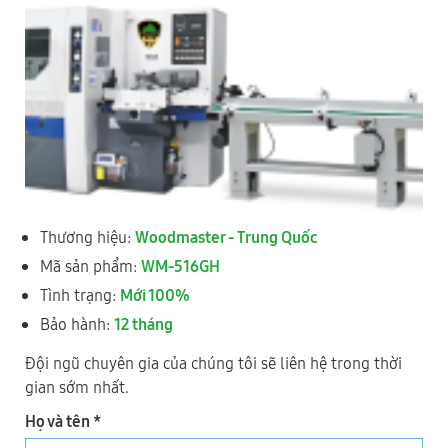
Thương hiệu:
Woodmaster - Trung Quốc
WM-618
Mã sản phẩm:
WM-516GH
MÁY BÀO 4 MẶT 6 DAO ( Inverter ) WM-618
Tình trạng:
Mới 100%
Bảo hành:
12 tháng
Đội ngũ chuyên gia của chúng tôi sẽ liên hệ trong thời
gian sớm nhất.
Họ và tên *