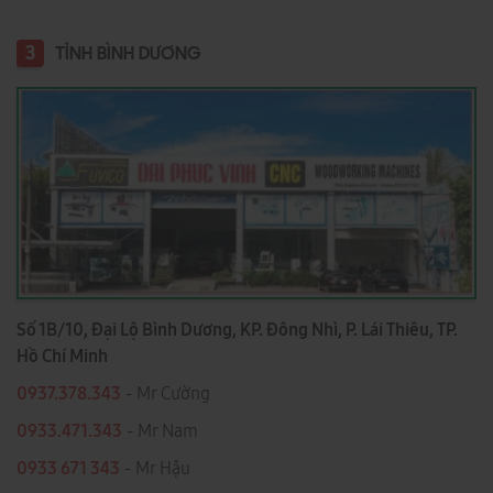
3
TỈNH BÌNH DƯƠNG
Số 1B/10, Đại Lộ Bình Dương, KP. Đông Nhì, P. Lái Thiêu, TP.
Hồ Chí Minh
0937.378.343
- Mr Cường
0933.471.343
- Mr Nam
0933 671 343
- Mr Hậu