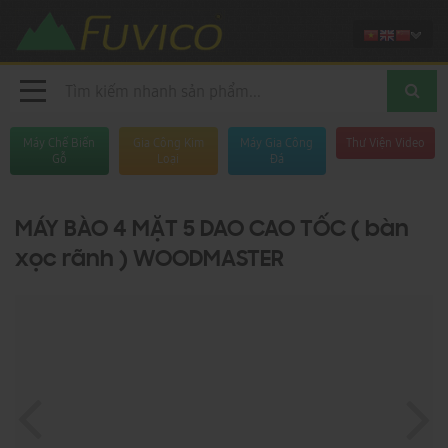
Máy Chế Biến
Gia Công Kim
Máy Gia Công
Thư Viện Video
Gỗ
Loại
Đá
MÁY BÀO 4 MẶT 5 DAO CAO TỐC ( bàn
xọc rãnh ) WOODMASTER