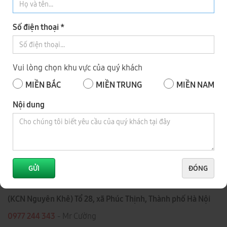
Hệ thống Showroom - Bảo Hành
Số điện thoại *
ĐẠI PHÚC VINH CNC
Toàn Quốc
Vui lòng chọn khu vực của quý khách
1
TP HÀ NỘI
MIỀN BẮC
MIỀN TRUNG
MIỀN NAM
Nội dung
GỬI
ĐÓNG
(KCN Nguyên Khê) Tổ 28, xã Phúc Thịnh, Thành phố Hà Nội
0977 244 343
- Mr Cường