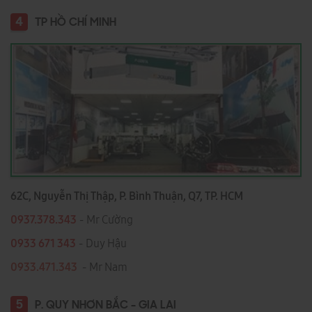
4
TP HỒ CHÍ MINH
62C, Nguyễn Thị Thập, P. Bình Thuận, Q7, TP. HCM
0937.378.343
- Mr Cường
0933 671 343
- Duy Hậu
0933.471.343
- Mr Nam
5
P. QUY NHƠN BẮC - GIA LAI