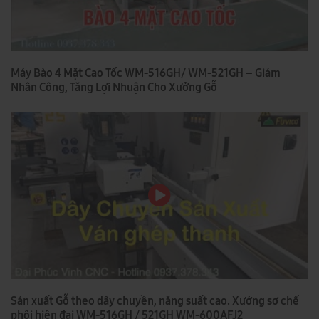
Máy Bào 4 Mặt Cao Tốc WM-516GH/ WM-521GH – Giảm
Nhân Công, Tăng Lợi Nhuận Cho Xưởng Gỗ
Sản xuất Gỗ theo dây chuyền, năng suất cao. Xưởng sơ chế
phôi hiện đại WM-516GH / 521GH WM-600AFJ2