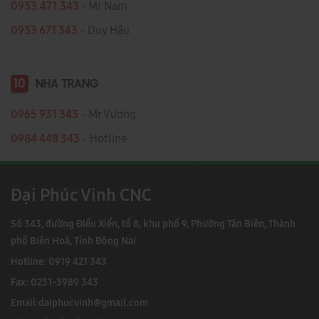
0933.471.343
- Mr Nam
0933 671 343
- Duy Hậu
10
NHA TRANG
0965 931 343
- Mr Vương
0984 448 343
- Hotline
Đại Phúc Vinh CNC
Số 343, đường Điểu Xiển, tổ 8, khu phố 9, Phường Tân Biên, Thành
phố Biên Hoà, Tỉnh Đồng Nai
Hotline: 0919 421 343
Fax: 0251-3989 343
Email:
daiphucvinh@gmail.com