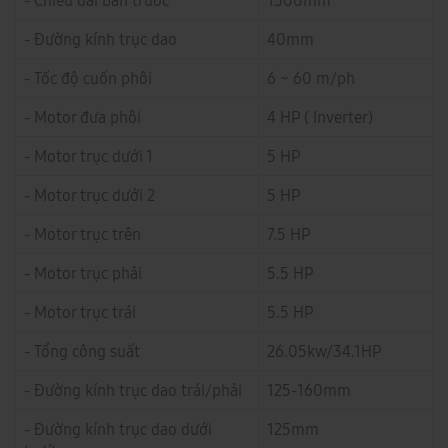
- Chiều dài bàn trước
1500mm
- Đường kính trục dao
40mm
- Tốc độ cuốn phôi
6 ~ 60 m/ph
- Motor đưa phôi
4 HP ( Inverter)
- Motor trục dưới 1
5 HP
- Motor trục dưới 2
5 HP
- Motor trục trên
7.5 HP
- Motor trục phải
5.5 HP
- Motor trục trái
5.5 HP
- Tổng công suất
26.05kw/34.1HP
- Đường kính trục dao trái/phải
125-160mm
- Đường kính trục dao dưới
125mm