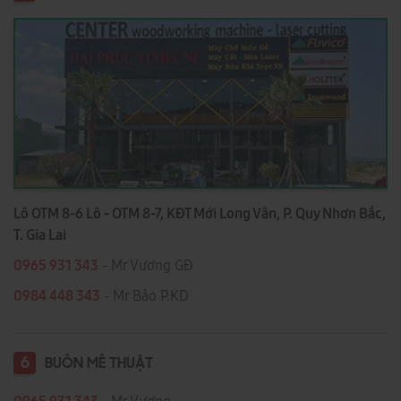
Lô OTM 8-6 Lô - OTM 8-7, KĐT Mới Long Vân, P. Quy Nhơn Bắc,
T. Gia Lai
0965 931 343
- Mr Vương GĐ
0984 448 343
- Mr Bảo P.KD
6
BUÔN MÊ THUẬT