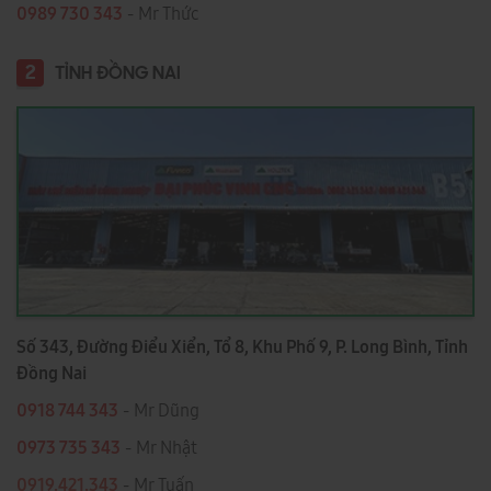
0989 730 343
- Mr Thức
2
TỈNH ĐỒNG NAI
Số 343, Đường Điểu Xiển, Tổ 8, Khu Phố 9, P. Long Bình, Tỉnh
Đồng Nai
0918 744 343
- Mr Dũng
0973 735 343
- Mr Nhật
0919.421.343
​​​​​​ - Mr Tuấn