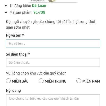
Thương hiệu:
Đài Loan
3
TỈNH BÌNH DƯƠNG
Mã sản phẩm:
YC-708
Đội ngũ chuyên gia của chúng tôi sẽ liên hệ trong thời
gian sớm nhất.
Họ và tên *
Số điện thoại *
Số 1B/10, Đại Lộ Bình Dương, KP. Đông Nhì, P. Lái Thiêu, TP.
Vui lòng chọn khu vực của quý khách
Hồ Chí Minh
MIỀN BẮC
MIỀN TRUNG
MIỀN NAM
0937.378.343
- Mr Cường
0933.471.343
- Mr Nam
Nội dung
0933 671 343
- Mr Hậu