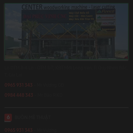
Lô OTM 8-6 Lô - OTM 8-7, KĐT Mới Long Vân, P. Quy Nhơn Bắc,
T. Gia Lai
0965 931 343
- Mr Vương GĐ
0984 448 343
- Mr Bảo P.KD
6
BUÔN MÊ THUẬT
0965 931 343
- Mr Vương