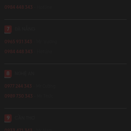
0984 448 343
- Hotline
7
ĐÀ NẴNG
0965 931 343
- Mr Vương
0984 448 343
- Hotline
8
NGHỆ AN
0977 244 343
- Mr Cường
0989 730 343
- Mr Thức
9
CẦN THƠ
0933.471.343
- Mr Nam