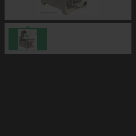
Mã sp:
YC-708
Hãng sản xuất:
Đài Loan
Xuất xứ:
Tình trạng:
Bảo hành:
NHẬN BÁO GIÁ
YÊU CẦU TƯ VẤN
may che bien go, may che bien go da qua su dung, máy chế