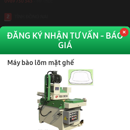
0989 730 343
- Mr Thức
2
TỈNH ĐỒNG NAI
ĐĂNG KÝ NHẬN TƯ VẤN - BÁO
GIÁ
Máy bào lõm mặt ghế
Số 343, Đường Điểu Xiển, Tổ 8, Khu Phố 9, P. Long Bình, Tỉnh
Đồng Nai
0918 744 343
- Mr Dũng
0973 735 343
- Mr Nhật
0919.421.343
​​​​​​ - Mr Tuấn