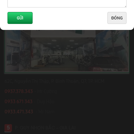
4
TP HỒ CHÍ MINH
GỬI
ĐÓNG
62C, Nguyễn Thị Thập, P. Bình Thuận, Q7, TP. HCM
0937.378.343
- Mr Cường
0933 671 343
- Duy Hậu
0933.471.343
- Mr Nam
5
P. QUY NHƠN BẮC - GIA LAI