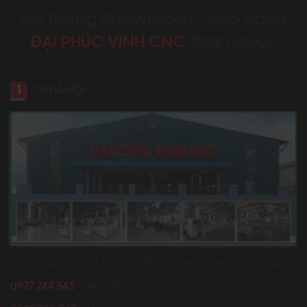
Hệ thống Showroom - Bảo Hành
ĐẠI PHÚC VINH CNC
Toàn Quốc
1
TP HÀ NỘI
(KCN Nguyên Khê) Tổ 28, xã Phúc Thịnh, Thành phố Hà Nội
0977 244 343
- Mr Cường