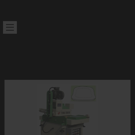
Máy Chế Biến
Gia Công Kim
Máy Gia Công
Thư Viện Video
Gỗ
Loại
Đá
Máy bào lõm mặt ghế