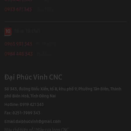
0933 671 343
- Duy Hậu
10
NHA TRANG
0965 931 343
- Mr Vương
0984 448 343
- Hotline
Đại Phúc Vinh CNC
Số 343, đường Điểu Xiển, tổ 8, khu phố 9, Phường Tân Biên, Thành
phố Biên Hoà, Tỉnh Đồng Nai
Hotline: 0919 421 343
Fax: 0251-3989 343
Email:
daiphucvinh@gmail.com
Máy chế biến gỗ
|
Máy cưa lọng CNC