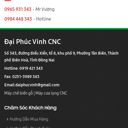
0965 931 343
- Mr Vương
0984 448 343
- Hotline
Đại Phúc Vinh CNC
Số 343, đường Điểu Xiển, tổ 8, khu phố 9, Phường Tân Biên, Thành
phố Biên Hoà, Tỉnh Đồng Nai
Hotline: 0919 421 343
Fax: 0251-3989 343
Email:
daiphucvinh@gmail.com
Máy chế biến gỗ
|
Máy cưa lọng CNC
Chăm Sóc Khách Hàng
Hướng Dẫn Mua Hàng