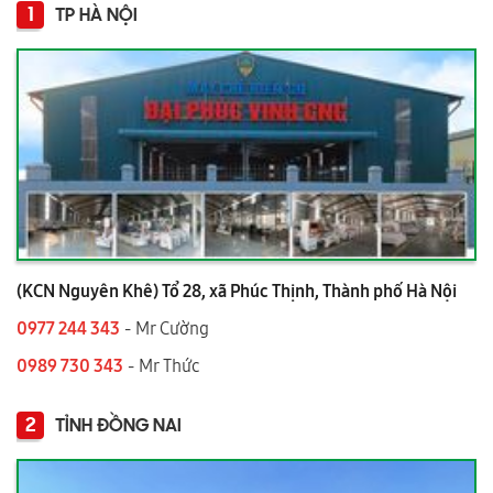
1
TP HÀ NỘI
(KCN Nguyên Khê) Tổ 28, xã Phúc Thịnh, Thành phố Hà Nội
0977 244 343
- Mr Cường
0989 730 343
- Mr Thức
2
TỈNH ĐỒNG NAI