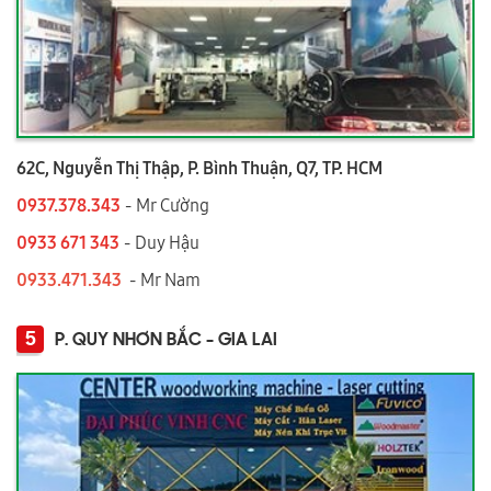
62C, Nguyễn Thị Thập, P. Bình Thuận, Q7, TP. HCM
0937.378.343
- Mr Cường
0933 671 343
- Duy Hậu
0933.471.343
- Mr Nam
5
P. QUY NHƠN BẮC - GIA LAI