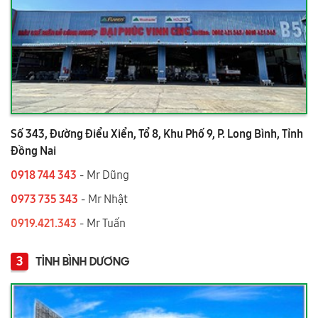
Số 343, Đường Điểu Xiển, Tổ 8, Khu Phố 9, P. Long Bình, Tỉnh
Đồng Nai
0918 744 343
- Mr Dũng
0973 735 343
- Mr Nhật
0919.421.343
​​​​​​ - Mr Tuấn
3
TỈNH BÌNH DƯƠNG