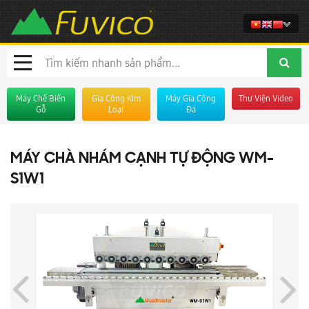
Máy Chế Biến
Gia Công Kim
Máy Gia Công
Thư Viện Video
Gỗ
Loại
Đá
MÁY CHÀ NHÁM CẠNH TỰ ĐỘNG WM-
S1W1