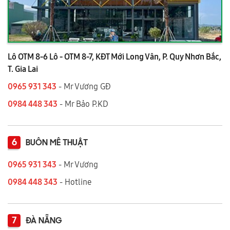
Lô OTM 8-6 Lô - OTM 8-7, KĐT Mới Long Vân, P. Quy Nhơn Bắc,
T. Gia Lai
0965 931 343
- Mr Vương GĐ
0984 448 343
- Mr Bảo P.KD
6
BUÔN MÊ THUẬT
0965 931 343
- Mr Vương
0984 448 343
- Hotline
7
ĐÀ NẴNG