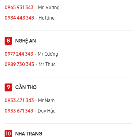
0965 931 343
- Mr Vương
0984 448 343
- Hotline
8
NGHỆ AN
0977 244 343
- Mr Cường
0989 730 343
- Mr Thức
9
CẦN THƠ
0933.471.343
- Mr Nam
0933 671 343
- Duy Hậu
10
NHA TRANG