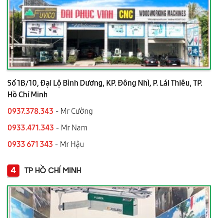
Số 1B/10, Đại Lộ Bình Dương, KP. Đông Nhì, P. Lái Thiêu, TP.
Hồ Chí Minh
0937.378.343
- Mr Cường
0933.471.343
- Mr Nam
0933 671 343
- Mr Hậu
4
TP HỒ CHÍ MINH