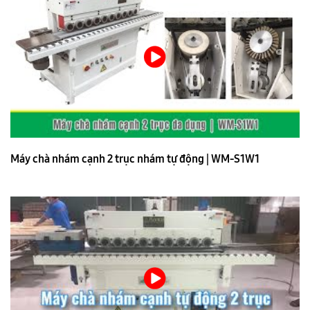
Máy chà nhám cạnh 2 trục nhám tự động | WM-S1W1