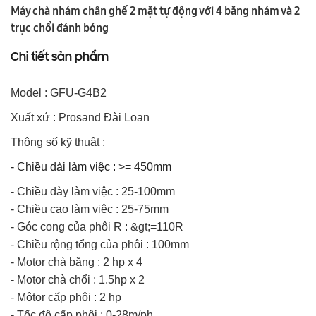
Máy chà nhám chân ghế 2 mặt tự động với 4 băng nhám và 2
trục chổi đánh bóng
Chi tiết sản phẩm
Model : GFU-G4B2
Xuất xứ : Prosand Đài Loan
Thông số kỹ thuật :
- Chiều dài làm việc : >= 450mm
- Chiều dày làm việc : 25-100mm
- Chiều cao làm việc : 25-75mm
- Góc cong của phôi R : &gt;=110R
- Chiều rộng tổng của phôi : 100mm
- Motor chà băng : 2 hp x 4
- Motor chà chổi : 1.5hp x 2
- Môtor cấp phôi : 2 hp
- Tốc độ cấp phôi : 0-28m/ph