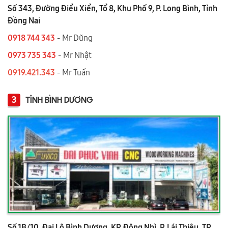
Số 343, Đường Điểu Xiển, Tổ 8, Khu Phố 9, P. Long Bình, Tỉnh
Đồng Nai
0918 744 343
- Mr Dũng
0973 735 343
- Mr Nhật
0919.421.343
​​​​​​ - Mr Tuấn
3
TỈNH BÌNH DƯƠNG
Số 1B/10, Đại Lộ Bình Dương, KP. Đông Nhì, P. Lái Thiêu, TP.