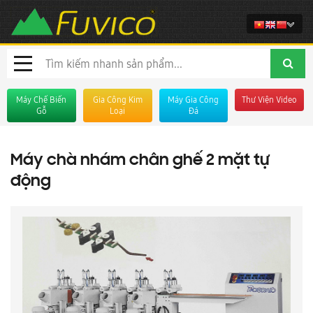
Máy Chế Biến
Gia Công Kim
Máy Gia Công
Thư Viện Video
Gỗ
Loại
Đá
Máy chà nhám chân ghế 2 mặt tự
động