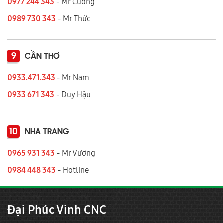
0977 244 343
- Mr Cường
0989 730 343
- Mr Thức
9
CẦN THƠ
0933.471.343
- Mr Nam
0933 671 343
- Duy Hậu
10
NHA TRANG
0965 931 343
- Mr Vương
0984 448 343
- Hotline
Đại Phúc Vinh CNC