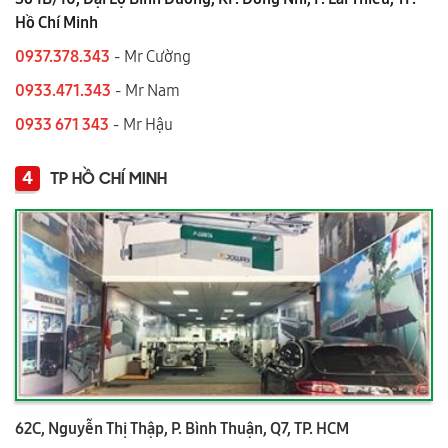
Hồ Chí Minh
0937.378.343
- Mr Cường
0933.471.343
- Mr Nam
0933 671 343
- Mr Hậu
4
TP HỒ CHÍ MINH
62C, Nguyễn Thị Thập, P. Bình Thuận, Q7, TP. HCM