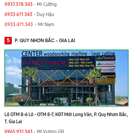
0937.378.343
- Mr Cường
0933 671 343
- Duy Hậu
0933.471.343
- Mr Nam
5
P. QUY NHƠN BẮC - GIA LAI
Lô OTM 8-6 Lô - OTM 8-7, KĐT Mới Long Vân, P. Quy Nhơn Bắc,
T. Gia Lai
0965 931 343
- Mr Vương GĐ