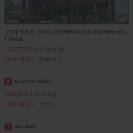
Lô OTM 8-6 Lô - OTM 8-7, KĐT Mới Long Vân, P. Quy Nhơn Bắc,
T. Gia Lai
0965 931 343
- Mr Vương GĐ
0984 448 343
- Mr Bảo P.KD
6
BUÔN MÊ THUẬT
0965 931 343
- Mr Vương
0984 448 343
- Hotline
7
ĐÀ NẴNG