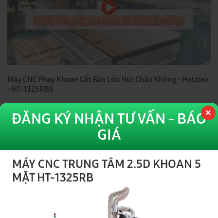
Máy CNC Phay Khoan Cắt Bàn Lớn Hút Chân Không - Holztek
- HT-1325RBS
Xem thêm video
ĐĂNG KÝ NHẬN TƯ VẤN - BÁO
GIÁ
Sản phẩm liên quan
MÁY CNC TRUNG TÂM 2.5D KHOAN 5
MẶT HT-1325RB