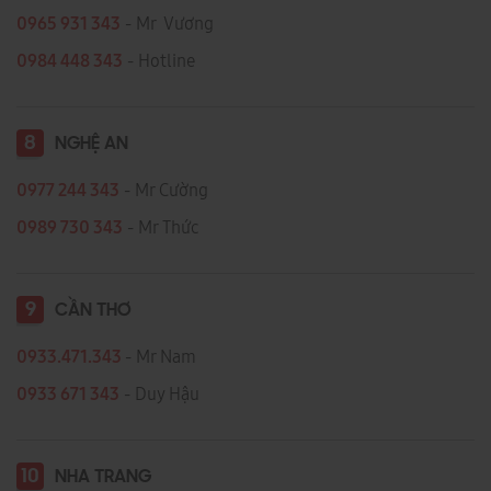
0965 931 343
- Mr Vương
0984 448 343
- Hotline
8
NGHỆ AN
0977 244 343
- Mr Cường
0989 730 343
- Mr Thức
9
CẦN THƠ
0933.471.343
- Mr Nam
0933 671 343
- Duy Hậu
10
NHA TRANG