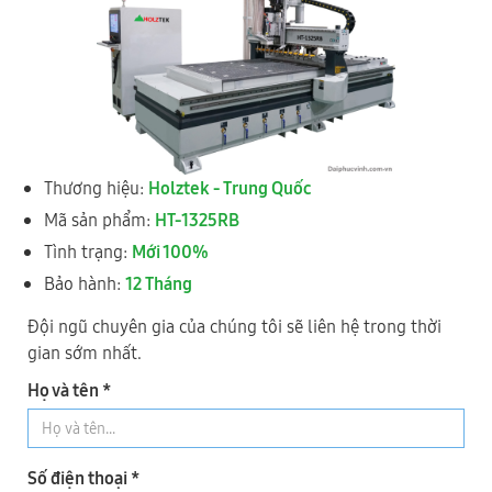
WM-4X4CNC/2A
MÁY PHAY CNC 4 TRỤC 16 DAO 2 BÀN KẸP PHÔI XOAY 360
Thương hiệu:
Holztek - Trung Quốc
ĐỘ
Mã sản phẩm:
HT-1325RB
Tình trạng:
Mới 100%
Bảo hành:
12 Tháng
Đội ngũ chuyên gia của chúng tôi sẽ liên hệ trong thời
gian sớm nhất.
Hệ thống Showroom - Bảo Hành
Họ và tên *
ĐẠI PHÚC VINH CNC
Toàn Quốc
Số điện thoại *