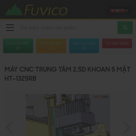
Máy Chế Biến
Gia Công Kim
Máy Gia Công
Thư Viện Video
Gỗ
Loại
Đá
MÁY CNC TRUNG TÂM 2.5D KHOAN 5 MẶT
HT-1325RB