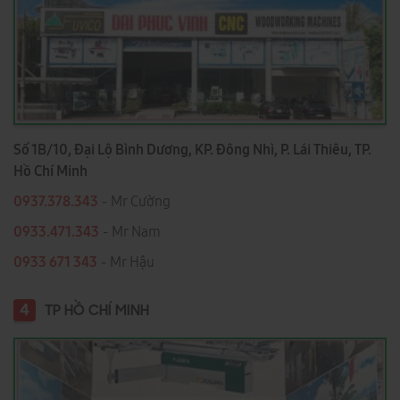
Số 1B/10, Đại Lộ Bình Dương, KP. Đông Nhì, P. Lái Thiêu, TP.
Hồ Chí Minh
0937.378.343
- Mr Cường
0933.471.343
- Mr Nam
0933 671 343
- Mr Hậu
4
TP HỒ CHÍ MINH