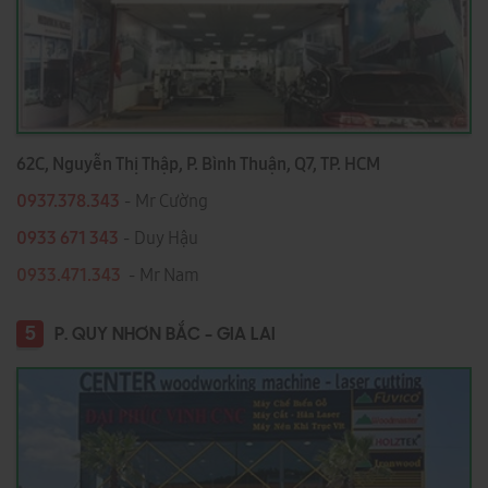
62C, Nguyễn Thị Thập, P. Bình Thuận, Q7, TP. HCM
0937.378.343
- Mr Cường
0933 671 343
- Duy Hậu
0933.471.343
- Mr Nam
5
P. QUY NHƠN BẮC - GIA LAI