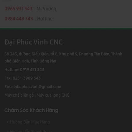
0965 931 343
- Mr Vương
0984 448 343
- Hotline
Đại Phúc Vinh CNC
Số 343, đường Điểu Xiển, tổ 8, khu phố 9, Phường Tân Biên, Thành
phố Biên Hoà, Tỉnh Đồng Nai
Hotline: 0919 421 343
Fax: 0251-3989 343
Email:
daiphucvinh@gmail.com
Máy chế biến gỗ
|
Máy cưa lọng CNC
Chăm Sóc Khách Hàng
Hướng Dẫn Mua Hàng
Hướng Dẫn Thanh Toán