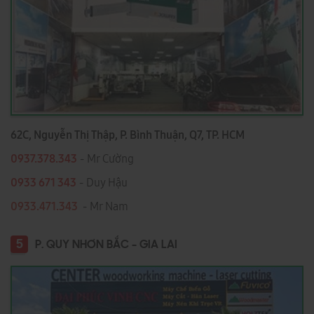
62C, Nguyễn Thị Thập, P. Bình Thuận, Q7, TP. HCM
0937.378.343
- Mr Cường
0933 671 343
- Duy Hậu
0933.471.343
- Mr Nam
5
P. QUY NHƠN BẮC - GIA LAI