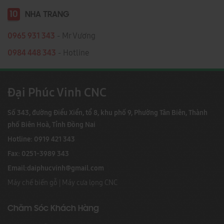
10
NHA TRANG
0965 931 343
- Mr Vương
0984 448 343
- Hotline
Đại Phúc Vinh CNC
Số 343, đường Điểu Xiển, tổ 8, khu phố 9, Phường Tân Biên, Thành
phố Biên Hoà, Tỉnh Đồng Nai
Hotline: 0919 421 343
Fax: 0251-3989 343
Email:
daiphucvinh@gmail.com
Máy chế biến gỗ
|
Máy cưa lọng CNC
Chăm Sóc Khách Hàng