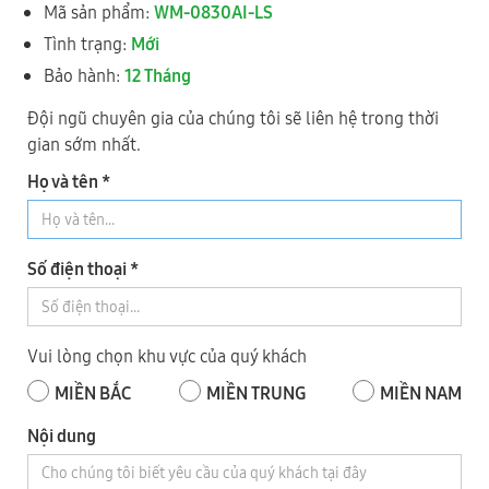
Mã sản phẩm:
WM-0830AI-LS
Tình trạng:
Mới
Bảo hành:
12 Tháng
Đội ngũ chuyên gia của chúng tôi sẽ liên hệ trong thời
gian sớm nhất.
Họ và tên *
Số 343, Đường Điểu Xiển, Tổ 8, Khu Phố 9, P. Long Bình, Tỉnh
Số điện thoại *
Đồng Nai
0918 744 343
- Mr Dũng
0973 735 343
- Mr Nhật
Vui lòng chọn khu vực của quý khách
0919.421.343
​​​​​​ - Mr Tuấn
MIỀN BẮC
MIỀN TRUNG
MIỀN NAM
Nội dung
3
TỈNH BÌNH DƯƠNG