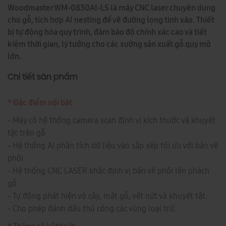
Woodmaster WM-0830AI-LS là máy CNC laser chuyên dụng
cho gỗ, tích hợp AI nesting để vẽ đường lọng tinh xảo. Thiết
bị tự động hóa quy trình, đảm bảo độ chính xác cao và tiết
kiệm thời gian, lý tưởng cho các xưởng sản xuất gỗ quy mô
lớn.
Chi tiết sản phẩm
* Đặc điểm nổi bật
- Máy có hệ thống camera scan định vị kích thước và khuyết
tật trên gỗ
- Hệ thống AI phân tích dữ liệu vào sắp xếp tối ưu với bản vẽ
phôi
- Hệ thống CNC LASER khắc định vị bản vẽ phôi lên phách
gỗ
- Tự động phát hiện vỏ cây, mắt gỗ, vết nứt và khuyết tật.
- Cho phép đánh dấu thủ công các vùng loại trừ.