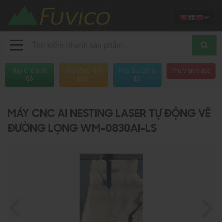
Máy Chế Biến
Gia Công Kim
Máy Gia Công
Thư Viện Video
Gỗ
Loại
Đá
MÁY CNC AI NESTING LASER TỰ ĐỘNG VẼ
ĐƯỜNG LỌNG WM-0830AI-LS