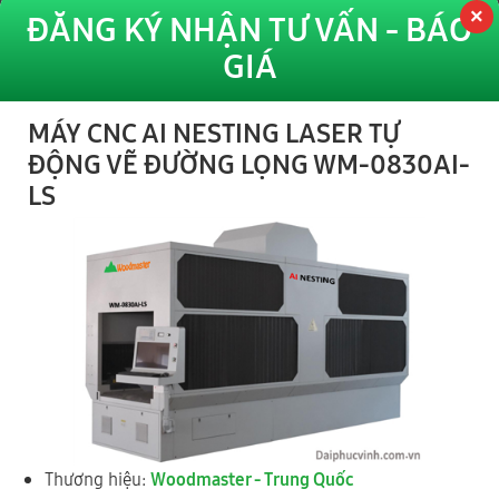
ĐĂNG KÝ NHẬN TƯ VẤN - BÁO
GIÁ
1
TP HÀ NỘI
MÁY CNC AI NESTING LASER TỰ
ĐỘNG VẼ ĐƯỜNG LỌNG WM-0830AI-
LS
(KCN Nguyên Khê) Tổ 28, xã Phúc Thịnh, Thành phố Hà Nội
0977 244 343
- Mr Cường
0989 730 343
- Mr Thức
2
TỈNH ĐỒNG NAI
Thương hiệu:
Woodmaster - Trung Quốc