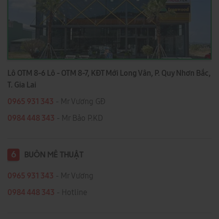
Lô OTM 8-6 Lô - OTM 8-7, KĐT Mới Long Vân, P. Quy Nhơn Bắc,
T. Gia Lai
0965 931 343
- Mr Vương GĐ
0984 448 343
- Mr Bảo P.KD
6
BUÔN MÊ THUẬT
0965 931 343
- Mr Vương
0984 448 343
- Hotline