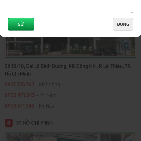
GỬI
ĐÓNG
Số 1B/10, Đại Lộ Bình Dương, KP. Đông Nhì, P. Lái Thiêu, TP.
Hồ Chí Minh
0937.378.343
- Mr Cường
0933.471.343
- Mr Nam
0933 671 343
- Mr Hậu
4
TP HỒ CHÍ MINH