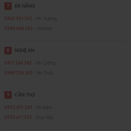
7
ĐÀ NẴNG
0965 931 343
- Mr Vương
0984 448 343
- Hotline
8
NGHỆ AN
0977 244 343
- Mr Cường
0989 730 343
- Mr Thức
9
CẦN THƠ
0933.471.343
- Mr Nam
0933 671 343
- Duy Hậu