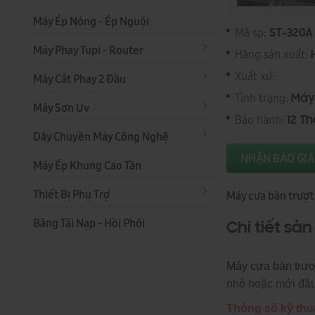
Máy Ép Nóng - Ép Nguội
Mã sp:
ST-320A
Máy Phay Tupi - Router
Hãng sản xuất:
Xuất xứ:
Máy Cắt Phay 2 Đầu
Tình trạng:
Máy
Máy Sơn Uv
Bảo hành:
12 T
Dây Chuyền Máy Công Nghệ
NHẬN BÁO GIÁ
Máy Ép Khung Cao Tần
Thiết Bị Phụ Trợ
Máy cưa bàn trượt
Băng Tải Nạp - Hồi Phôi
Chi tiết sả
Máy cưa bàn trượ
nhỏ hoặc mới đầu 
Thông số kỹ thu