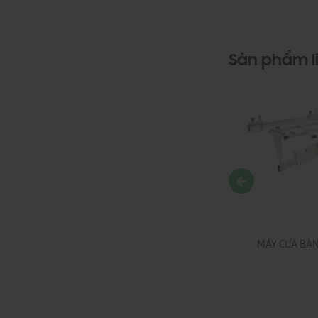
Sản phẩm l
P-3200EU
Máy cưa bàn trượt Joway Đài Loan
MÁY CƯA BÀN