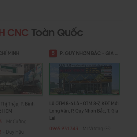
NH CNC
Toàn Quốc
5
CHÍ MINH
P. QUY NHƠN BẮC - GIA LAI
Lô OTM 8-6 Lô - OTM 8-7, KĐT Mới
Thị Thập, P. Bình
Long Vân, P. Quy Nhơn Bắc, T. Gia
P. HCM
Lai
3
- Mr Cường
0965 931 343
- Mr Vương GĐ
3
- Duy Hậu