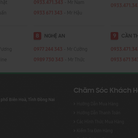
Nhật
0933.471.343
- Mr Nam
0933.471.3
 Tuấn
0933 671 343
- Mr Hậu
8
9
NGHỆ AN
CẦN T
Vương
0977 244 343
- Mr Cường
0933.471.3
ine
0989 730 343
- Mr Thức
0933 671 34
Chăm Sóc Khách 
h phố Biên Hoà, Tỉnh Đồng Nai
Hướng Dẫn Mua Hàng
Hướng Dẫn Thanh Toán
Các Hình Thức Mua Hàng
Kiểm Tra Đơn Hàng