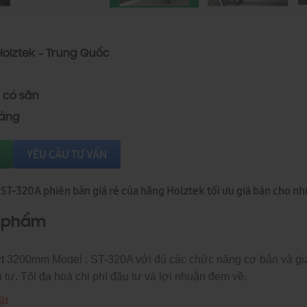
Holztek - Trung Quốc
 có sãn
háng
YÊU CẦU TƯ VẤN
 ST-320A phiên bản giá rẻ của hãng Holztek tối ưu giá bán cho n
n phẩm
t
3200mm Model : ST-320A với đủ các chức năng cơ bản và giá 
tư. Tối đa hoá chi phí đầu tư và lợi nhuận đem về.
ật