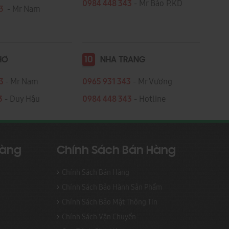
0984 448 343
- Mr Bảo P.KD
43
- Mr Nam
10
HƠ
NHA TRANG
43
- Mr Nam
0965 931 343
- Mr Vương
3
- Duy Hậu
0984 448 343
- Hotline
Hàng
Chính Sách Bán Hàng
Chính Sách Bán Hàng
Chính Sách Bảo Hành Sản Phẩm
Chính Sách Bảo Mật Thông Tin
Chính Sách Vận Chuyển