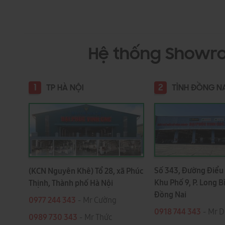
Hệ thống Showr
1
2
TP HÀ NỘI
TỈNH ĐỒNG N
Số 343, Đường Điểu 
(KCN Nguyên Khê) Tổ 28, xã Phúc
Khu Phố 9, P. Long B
Thịnh, Thành phố Hà Nội
Đồng Nai
0977 244 343
- Mr Cường
0918 744 343
- Mr 
0989 730 343
- Mr Thức