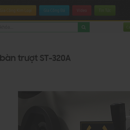
Gia Công Kim Loại
Gia Công Đá
Video
Tin Tức
C
bàn trượt ST-320A