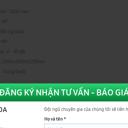
rượt : 3200 mm
5 HP
600 vg/ phút
1 HP
g : 0 - 45 độ
y : 3200x3260x1150mm
 - Trung Quốc
|
Máy chế biến gỗ cnc
ĐĂNG KÝ NHẬN TƯ VẤN - BÁO GI
nh
20A
Đội ngũ chuyên gia của chúng tôi sẽ liên 
Họ và tên *