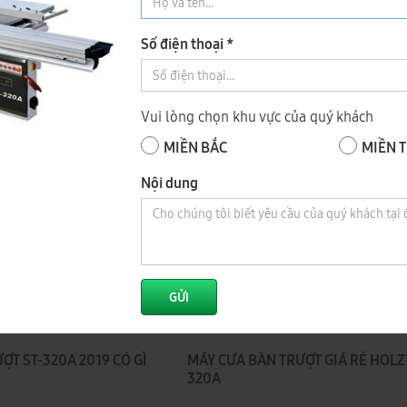
Số điện thoại *
Vui lòng chọn khu vực của quý khách
 bằng máy cưa bàn trượt
Hướng dẫn căn chỉnh Máy cưa bàn 
Holztek ST-320A
MIỀN BẮC
MIỀN 
Nội dung
GỬI
ỢT ST-320A 2019 CÓ GÌ
MÁY CƯA BÀN TRƯỢT GIÁ RẺ HOLZ
320A