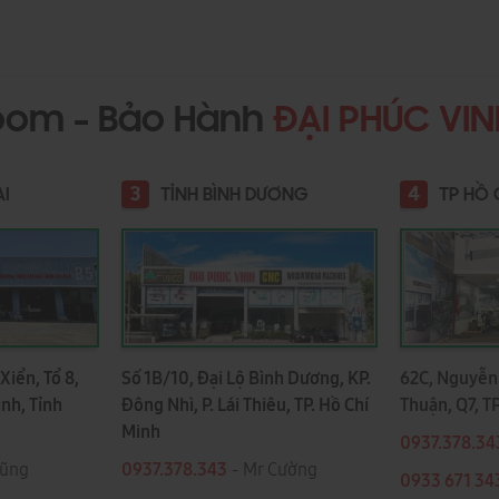
oom - Bảo Hành
ĐẠI PHÚC VI
3
4
AI
TỈNH BÌNH DƯƠNG
TP HỒ 
Xiển, Tổ 8,
Số 1B/10, Đại Lộ Bình Dương, KP.
62C, Nguyễn 
ình, Tỉnh
Đông Nhì, P. Lái Thiêu, TP. Hồ Chí
Thuận, Q7, T
Minh
0937.378.34
Dũng
0937.378.343
- Mr Cường
0933 671 34