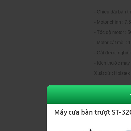
- Chiều dài bàn t
- Motor chính : 7.
- Tốc độ motor : 5
- Motor cắt mồi : 
- Cắt được nghiên
- Kích thước má
Xuất xứ : Holztek
Máy cnc nesting
Video Vận Hà
Máy cưa bàn trượt ST-3