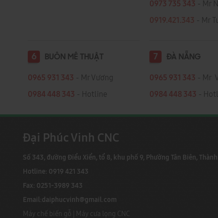
0973 735 343
- Mr 
0919.421.343
​​​​​​ - Mr
6
7
BUÔN MÊ THUẬT
ĐÀ NẴNG
0965 931 343
- Mr Vương
0965 931 343
- Mr 
0984 448 343
- Hotline
0984 448 343
- Hotl
Đại Phúc Vinh CNC
Số 343, đường Điểu Xiển, tổ 8, khu phố 9, Phường Tân Biên, Thàn
Hotline: 0919 421 343
Fax: 0251-3989 343
Email:
daiphucvinh@gmail.com
Máy chế biến gỗ
|
Máy cưa lọng CNC