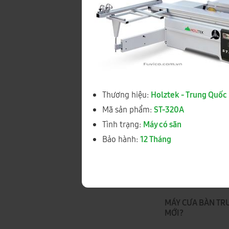
Sói cánh gắn kính
ST-320A
Thương hiệu:
Holztek - Trung Quốc
Mã sản phẩm:
ST-320A
Tình trạng:
Máy có sãn
Bảo hành:
12 Tháng
MÁY CƯA BÀN TRƯ
MỚI?