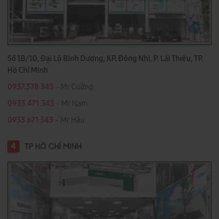
Số 1B/10, Đại Lộ Bình Dương, KP. Đông Nhì, P. Lái Thiêu, TP.
Hồ Chí Minh
0937.378.343
- Mr Cường
0933.471.343
- Mr Nam
0933 671 343
- Mr Hậu
4
TP HỒ CHÍ MINH