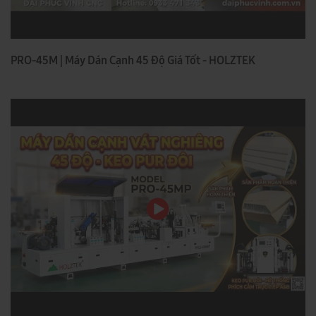
PRO-45M | Máy Dán Cạnh 45 Độ Giá Tốt - HOLZTEK