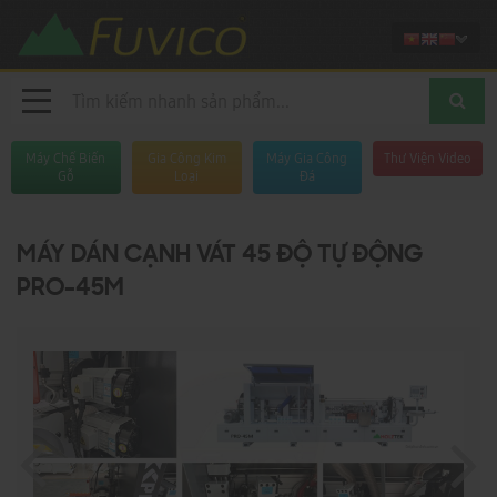
Máy Chế Biến
Gia Công Kim
Máy Gia Công
Thư Viện Video
Gỗ
Loại
Đá
MÁY DÁN CẠNH VÁT 45 ĐỘ TỰ ĐỘNG
PRO-45M