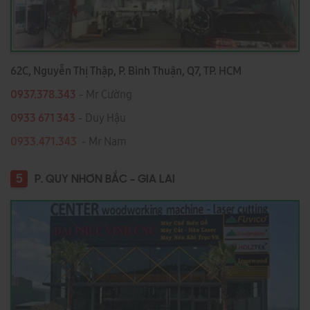
62C, Nguyễn Thị Thập, P. Bình Thuận, Q7, TP. HCM
0937.378.343
- Mr Cường
0933 671 343
- Duy Hậu
0933.471.343
- Mr Nam
5
P. QUY NHƠN BẮC - GIA LAI