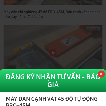
Máy dán chỉ nghiêng 45 độ PRO-45M, Dán cạnh vát cho học
kéo, tay nắm cửa tủ bếp
ĐĂNG KÝ NHẬN TƯ VẤN - BÁO
GIÁ
Máy Dán Cạnh Vát 45 độ PRO-45M, máy dán chỉ vát 45 độ
chất lượng cao Holztek
MÁY DÁN CẠNH VÁT 45 ĐỘ TỰ ĐỘNG
PRO-45M