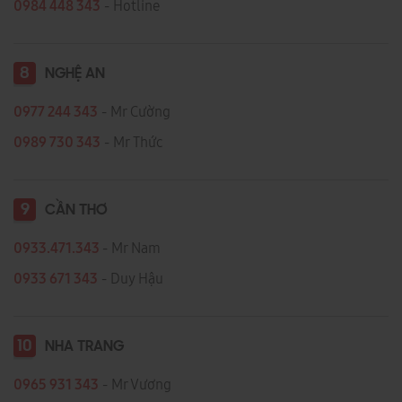
0984 448 343
- Hotline
8
NGHỆ AN
0977 244 343
- Mr Cường
0989 730 343
- Mr Thức
9
CẦN THƠ
0933.471.343
- Mr Nam
0933 671 343
- Duy Hậu
10
NHA TRANG
0965 931 343
- Mr Vương