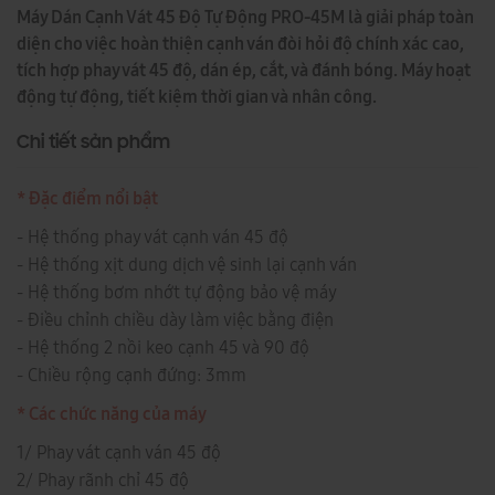
Máy Dán Cạnh Vát 45 Độ Tự Động PRO-45M là giải pháp toàn
diện cho việc hoàn thiện cạnh ván đòi hỏi độ chính xác cao,
tích hợp phay vát 45 độ, dán ép, cắt, và đánh bóng. Máy hoạt
động tự động, tiết kiệm thời gian và nhân công.
Chi tiết sản phẩm
* Đặc điểm nổi bật
- Hệ thống phay vát cạnh ván 45 độ
- Hệ thống xịt dung dịch vệ sinh lại cạnh ván
- Hệ thống bơm nhớt tự động bảo vệ máy
- Điều chỉnh chiều dày làm việc bằng điện
- Hệ thống 2 nồi keo cạnh 45 và 90 độ
- Chiều rộng cạnh đứng: 3mm
* Các chức năng của máy
1/ Phay vát cạnh ván 45 độ
2/ Phay rãnh chỉ 45 độ