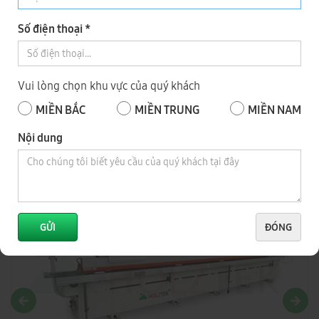
Số điện thoại *
MÁY DÁN CẠNH VÁT 45 ĐỘ TỰ ĐỘNG HOLZTEK PRO-45M
Vui lòng chọn khu vực của quý khách
MIỀN BẮC
MIỀN TRUNG
MIỀN NAM
Xem thêm video
Nội dung
Sản phẩm liên quan
GỬI
ĐÓNG