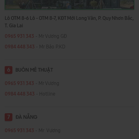
Lô OTM 8-6 Lô - OTM 8-7, KĐT Mới Long Vân, P. Quy Nhơn Bắc,
T. Gia Lai
0965 931 343
- Mr Vương GĐ
0984 448 343
- Mr Bảo P.KD
6
BUÔN MÊ THUẬT
0965 931 343
- Mr Vương
0984 448 343
- Hotline
7
ĐÀ NẴNG
0965 931 343
- Mr Vương