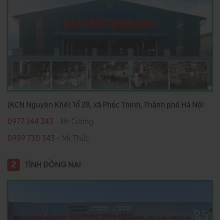
(KCN Nguyên Khê) Tổ 28, xã Phúc Thịnh, Thành phố Hà Nội
0977 244 343
- Mr Cường
0989 730 343
- Mr Thức
2
TỈNH ĐỒNG NAI