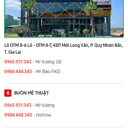
Lô OTM 8-6 Lô - OTM 8-7, KĐT Mới Long Vân, P. Quy Nhơn Bắc,
T. Gia Lai
0965 931 343
- Mr Vương GĐ
0984 448 343
- Mr Bảo P.KD
6
BUÔN MÊ THUẬT
0965 931 343
- Mr Vương
0984 448 343
- Hotline