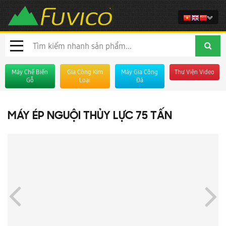
Máy Chế Biến
Gia Công Kim
Máy Gia Công
Thư Viện Video
Gỗ
Loại
Đá
MÁY ÉP NGUỘI THỦY LỰC 75 TẤN