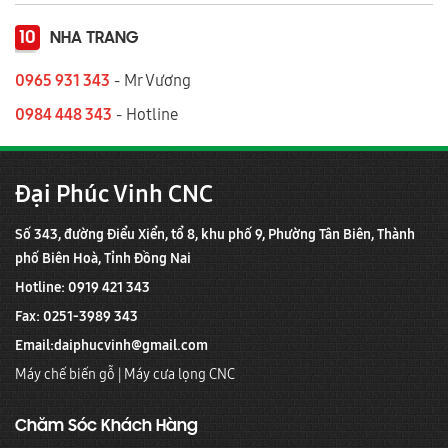
10
NHA TRANG
0965 931 343
- Mr Vương
0984 448 343
- Hotline
Đại Phúc Vinh CNC
Số 343, đường Điểu Xiển, tổ 8, khu phố 9, Phường Tân Biên, Thành
phố Biên Hoà, Tỉnh Đồng Nai
Hotline: 0919 421 343
Fax: 0251-3989 343
Email:
daiphucvinh@gmail.com
Máy chế biến gỗ
|
Máy cưa lọng CNC
Chăm Sóc Khách Hàng