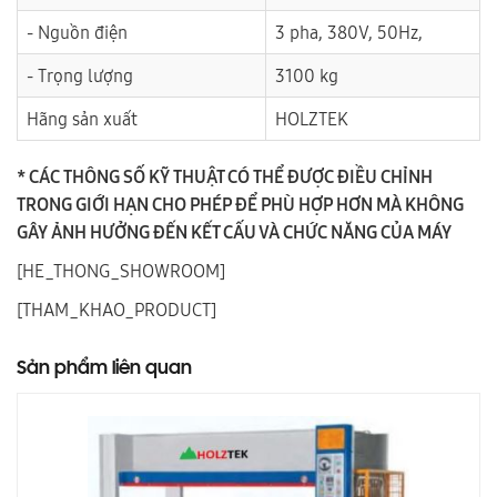
- Nguồn điện
3 pha, 380V, 50Hz,
- Trọng lượng
3100 kg
Hãng sản xuất
HOLZTEK
* CÁC THÔNG SỐ KỸ THUẬT CÓ THỂ ĐƯỢC ĐIỀU CHỈNH
TRONG GIỚI HẠN CHO PHÉP ĐỂ PHÙ HỢP HƠN MÀ KHÔNG
GÂY ẢNH HƯỞNG ĐẾN KẾT CẤU VÀ CHỨC NĂNG CỦA MÁY
[HE_THONG_SHOWROOM]
[THAM_KHAO_PRODUCT]
Sản phẩm liên quan