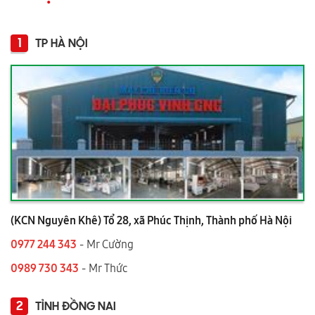
1
TP HÀ NỘI
(KCN Nguyên Khê) Tổ 28, xã Phúc Thịnh, Thành phố Hà Nội
0977 244 343
- Mr Cường
0989 730 343
- Mr Thức
2
TỈNH ĐỒNG NAI