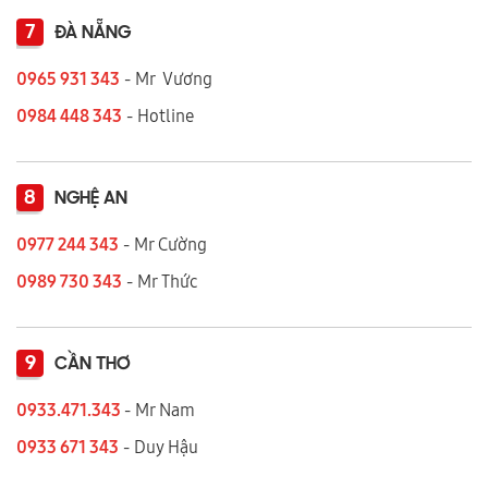
7
ĐÀ NẴNG
0965 931 343
- Mr Vương
0984 448 343
- Hotline
8
NGHỆ AN
0977 244 343
- Mr Cường
0989 730 343
- Mr Thức
9
CẦN THƠ
0933.471.343
- Mr Nam
0933 671 343
- Duy Hậu