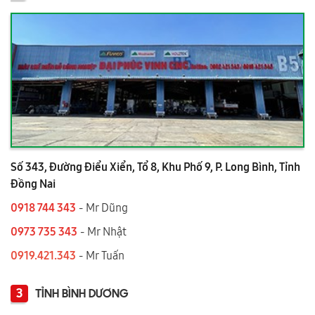
Số 343, Đường Điểu Xiển, Tổ 8, Khu Phố 9, P. Long Bình, Tỉnh
Đồng Nai
0918 744 343
- Mr Dũng
0973 735 343
- Mr Nhật
0919.421.343
​​​​​​ - Mr Tuấn
3
TỈNH BÌNH DƯƠNG