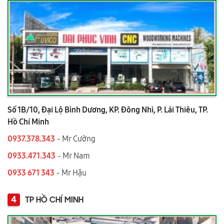
Số 1B/10, Đại Lộ Bình Dương, KP. Đông Nhì, P. Lái Thiêu, TP.
Hồ Chí Minh
0937.378.343
- Mr Cường
0933.471.343
- Mr Nam
0933 671 343
- Mr Hậu
4
TP HỒ CHÍ MINH