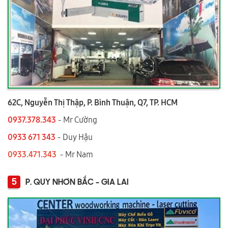
62C, Nguyễn Thị Thập, P. Bình Thuận, Q7, TP. HCM
0937.378.343
- Mr Cường
0933 671 343
- Duy Hậu
0933.471.343
- Mr Nam
5
P. QUY NHƠN BẮC - GIA LAI