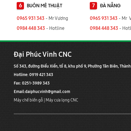
6
7
BUÔN MÊ THUẬT
ĐÀ NẴNG
0965 931 343
- Mr Vương
0965 931 343
- Mr 
0984 448 343
- Hotline
0984 448 343
- Hotl
Đại Phúc Vinh CNC
Số 343, đường Điểu Xiển, tổ 8, khu phố 9, Phường Tân Biên, Thàn
Hotline: 0919 421 343
Fax: 0251-3989 343
Email:
daiphucvinh@gmail.com
Máy chế biến gỗ
|
Máy cưa lọng CNC