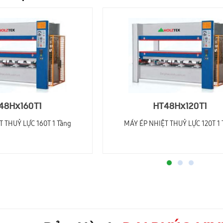
48Hx160T1
HT48Hx120T1
 THUỶ LỰC 160T 1 Tầng
MÁY ÉP NHIỆT THUỶ LỰC 120T 1 