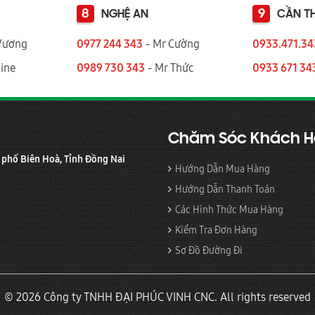
8
9
NGHỆ AN
CẦN T
Vương
0977 244 343
- Mr Cường
0933.471.3
ine
0989 730 343
- Mr Thức
0933 671 34
Chăm Sóc Khách 
h phố Biên Hoà, Tỉnh Đồng Nai
Hướng Dẫn Mua Hàng
Hướng Dẫn Thanh Toán
Các Hình Thức Mua Hàng
Kiểm Tra Đơn Hàng
Sơ Đồ Đường Đi
© 2026 Công ty TNHH ĐẠI PHÚC VINH CNC. All rights reserved