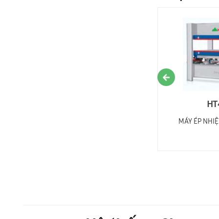
HT48Hx120T5
HT
MÁY ÉP NHIỆT THUỶ LỰC 120T 5 Khe
MÁY ÉP NHIỆT