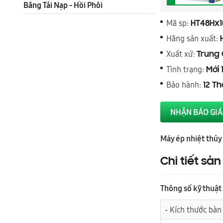
Băng Tải Nạp - Hồi Phôi
Mã sp:
HT48Hx1
Hãng sản xuất:
Xuất xứ:
Trung
Tình trạng:
Mới 
Bảo hành:
12 T
NHẬN BÁO GIÁ
Máy ép nhiệt thủy 
Chi tiết sả
Thông số kỹ thuật
- Kích thước bàn