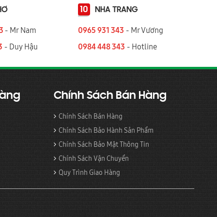
10
HƠ
NHA TRANG
43
- Mr Nam
0965 931 343
- Mr Vương
3
- Duy Hậu
0984 448 343
- Hotline
Hàng
Chính Sách Bán Hàng
Chính Sách Bán Hàng
Chính Sách Bảo Hành Sản Phẩm
Chính Sách Bảo Mật Thông Tin
Chính Sách Vận Chuyển
Quy Trình Giao Hàng