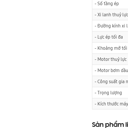
- Số tầng ép
- Xi lanh thuỷ lự
- Đường kính xi 
- Lực ép tối đa
- Khoảng mở tối
- Motor thuỷ lực
- Motor bơm dầ
- Công suất gia 
- Trọng lượng
- Kích thước má
Sản phẩm l