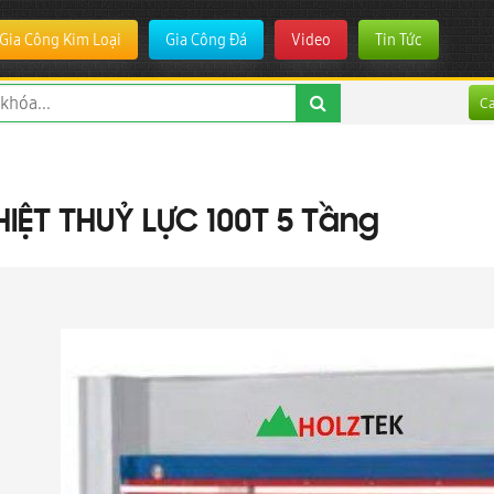
Gia Công Kim Loại
Gia Công Đá
Video
Tin Tức
C
HIỆT THUỶ LỰC 100T 5 Tầng