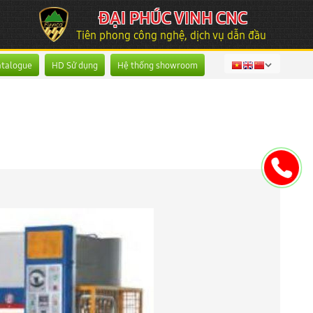
ĐẠI PHÚC VINH CNC
Tiên phong công nghệ, dịch vụ dẫn đầu
atalogue
HD Sử dụng
Hệ thống showroom