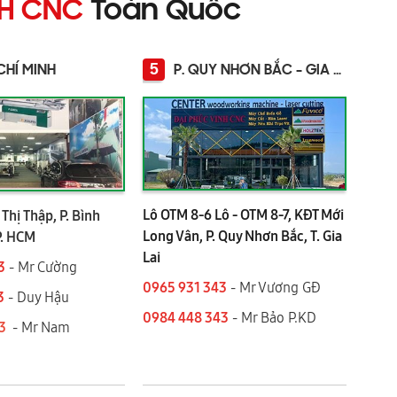
NH CNC
Toàn Quốc
5
CHÍ MINH
P. QUY NHƠN BẮC - GIA LAI
Lô OTM 8-6 Lô - OTM 8-7, KĐT Mới
Thị Thập, P. Bình
Long Vân, P. Quy Nhơn Bắc, T. Gia
P. HCM
Lai
3
- Mr Cường
0965 931 343
- Mr Vương GĐ
3
- Duy Hậu
0984 448 343
- Mr Bảo P.KD
43
- Mr Nam