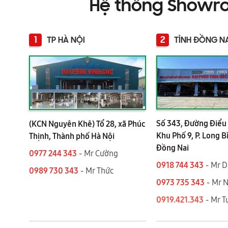
Hệ thống Showr
1
2
TP HÀ NỘI
TỈNH ĐỒNG N
Số 343, Đường Điểu 
(KCN Nguyên Khê) Tổ 28, xã Phúc
Khu Phố 9, P. Long B
Thịnh, Thành phố Hà Nội
Đồng Nai
0977 244 343
- Mr Cường
0918 744 343
- Mr 
0989 730 343
- Mr Thức
0973 735 343
- Mr 
0919.421.343
​​​​​​ - Mr