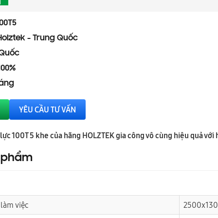
00T5
Holztek - Trung Quốc
 Quốc
100%
háng
YÊU CẦU TƯ VẤN
lực 100T 5 khe của hãng HOLZTEK gia công vô cùng hiệu quả với hệ
n phẩm
 làm việc
2500x13