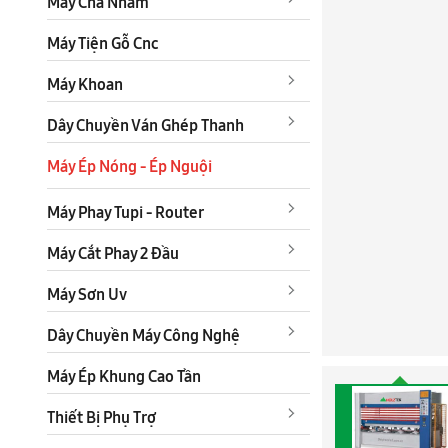
Máy Chà Nhám
Máy Tiện Gỗ Cnc
Máy Khoan
Dây Chuyền Ván Ghép Thanh
Máy Ép Nóng - Ép Nguội
Máy Phay Tupi - Router
Máy Cắt Phay 2 Đầu
Máy Sơn Uv
Dây Chuyền Máy Công Nghệ
Máy Ép Khung Cao Tần
Thiết Bị Phụ Trợ