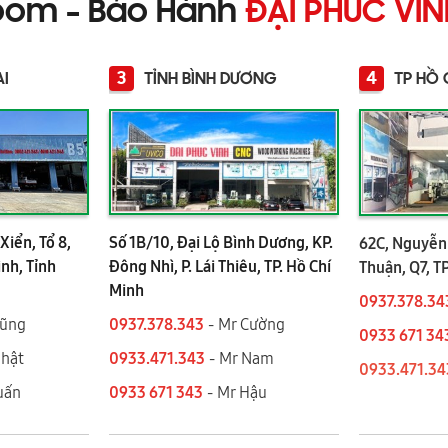
oom - Bảo Hành
ĐẠI PHÚC VI
3
4
AI
TỈNH BÌNH DƯƠNG
TP HỒ 
Xiển, Tổ 8,
Số 1B/10, Đại Lộ Bình Dương, KP.
62C, Nguyễn 
ình, Tỉnh
Đông Nhì, P. Lái Thiêu, TP. Hồ Chí
Thuận, Q7, T
Minh
0937.378.34
Dũng
0937.378.343
- Mr Cường
0933 671 34
Nhật
0933.471.343
- Mr Nam
0933.471.3
 Tuấn
0933 671 343
- Mr Hậu