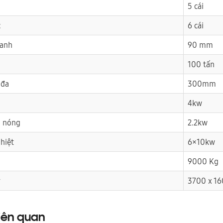
5 cái
c
6 cái
lanh
90 mm
100 tấn
 đa
300mm
4kw
u nóng
2.2kw
nhiệt
6×10kw
9000 Kg
y
3700 x 1
iên quan