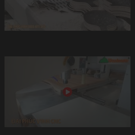
Máy cưa lọng ra hình tròn WM-B1200R