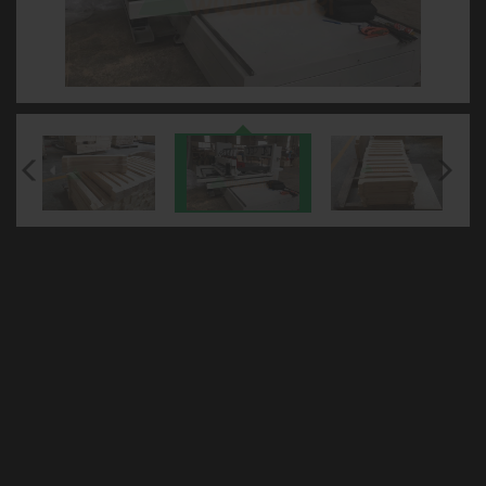
Mã sp:
WM-B1200R
Hãng sản xuất:
Woodmaster - Trung Quốc
Xuất xứ:
Trung Quốc
Tình trạng:
Máy có sẵn
Bảo hành:
12tháng
NHẬN BÁO GIÁ
YÊU CẦU TƯ VẤN