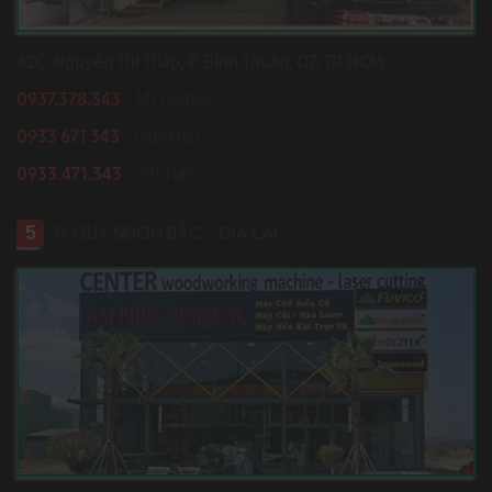
62C, Nguyễn Thị Thập, P. Bình Thuận, Q7, TP. HCM
0937.378.343
- Mr Cường
0933 671 343
- Duy Hậu
0933.471.343
- Mr Nam
5
P. QUY NHƠN BẮC - GIA LAI