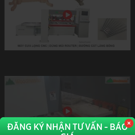
MÁY CƯA LỌNG MŨI ROUTER | CẠNH RA LÁNG BÓNG | WM-
B1200R
ĐĂNG KÝ NHẬN TƯ VẤN - BÁO