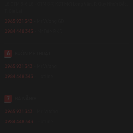
Lô OTM 8-6 Lô - OTM 8-7, KĐT Mới Long Vân, P. Quy Nhơn Bắc,
T. Gia Lai
0965 931 343
- Mr Vương GĐ
0984 448 343
- Mr Bảo P.KD
6
BUÔN MÊ THUẬT
0965 931 343
- Mr Vương
0984 448 343
- Hotline
7
ĐÀ NẴNG
0965 931 343
- Mr Vương
0984 448 343
- Hotline