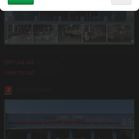
(KCN Nguyên Khê) Tổ 28, xã Phúc Thịnh, Thành phố Hà Nội
0977 244 343
- Mr Cường
0989 730 343
- Mr Thức
2
TỈNH ĐỒNG NAI