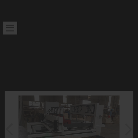
Máy Chế Biến
Gia Công Kim
Máy Gia Công
Thư Viện Video
Gỗ
Loại
Đá
Máy lọng CNC Mũi Router Woodmaster
WM-B1200R