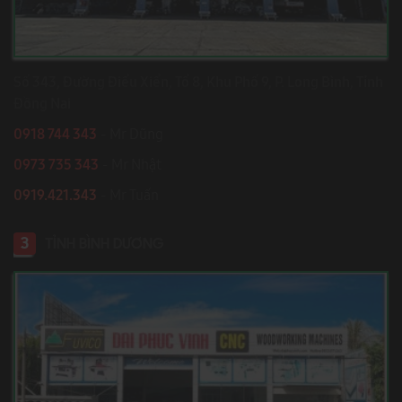
Số 343, Đường Điểu Xiển, Tổ 8, Khu Phố 9, P. Long Bình, Tỉnh
Đồng Nai
0918 744 343
- Mr Dũng
0973 735 343
- Mr Nhật
0919.421.343
​​​​​​ - Mr Tuấn
3
TỈNH BÌNH DƯƠNG