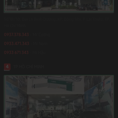
Số 1B/10, Đại Lộ Bình Dương, KP. Đông Nhì, P. Lái Thiêu, TP.
Hồ Chí Minh
0937.378.343
- Mr Cường
0933.471.343
- Mr Nam
0933 671 343
- Mr Hậu
4
TP HỒ CHÍ MINH