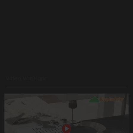
Xem thêm các sản phẩm khác tại :
https://daiphucvinh.com.vn/san-pham/may-cnc-nesting-full-
line-thay-dao-tu-dong-router-chum-khoan-707.html
https://daiphucvinh.com.vn/san-pham/may-lam-mong-cnc-
18/
|
Máy chế biến gỗ
Video vận hành máy cưa lọng CNC
mũi router tại xưởng Khách hàng
Video Vận Hành