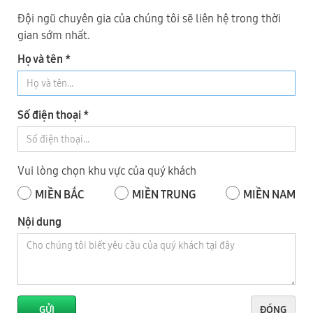
WM-B1500
Đội ngũ chuyên gia của chúng tôi sẽ liên hệ trong thời
gian sớm nhất.
MÁY CƯA LỌNG CNC 1500mm Woodmaster
Họ và tên *
Số điện thoại *
Vui lòng chọn khu vực của quý khách
Hệ thống Showroom - Bảo Hành
MIỀN BẮC
MIỀN TRUNG
MIỀN NAM
ĐẠI PHÚC VINH CNC
Toàn Quốc
Nội dung
1
TP HÀ NỘI
GỬI
ĐÓNG