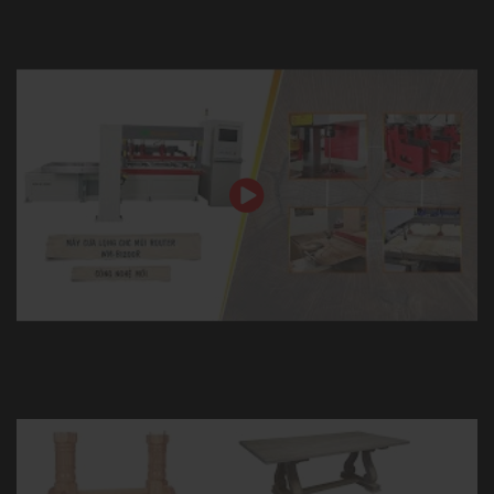
MÁY CƯA LỌNG CNC MŨI ROUTER CÔNG NGHỆ MỚI PHÔI
THỪA CỰC ÍT TỐT NHẤT THỊ TRƯỜNG VN 2020
MÁY CƯA LỌNG CHI TIẾT QUÁ CONG | WM-B1200R