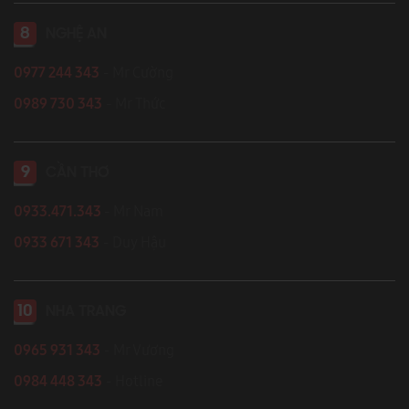
8
NGHỆ AN
0977 244 343
- Mr Cường
0989 730 343
- Mr Thức
9
CẦN THƠ
0933.471.343
- Mr Nam
0933 671 343
- Duy Hậu
10
NHA TRANG
0965 931 343
- Mr Vương
0984 448 343
- Hotline