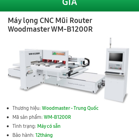
GIÁ
Máy lọng CNC Mũi Router
MÁY LỌNG CNC BẰNG MŨI SOI (mũi Router) WM-B1200R
Woodmaster WM-B1200R
Xem thêm video
Sản phẩm liên quan
Thương hiệu:
Woodmaster - Trung Quốc
Mã sản phẩm:
WM-B1200R
Tình trạng:
Máy có sẵn
Bảo hành:
12tháng