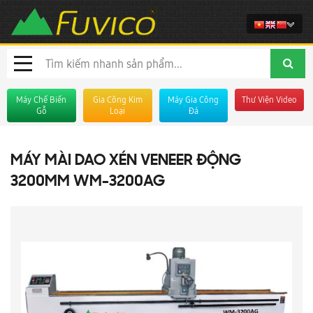
Máy Chế Biến
Gia Công Kim
Máy Gia Công
Thư Viện Video
Gỗ
Loại
Đá
MÁY MÀI DAO XÉN VENEER ĐỘNG
3200MM WM-3200AG