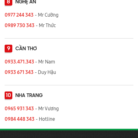
8
NGHỆ AN
0977 244 343
- Mr Cường
0989 730 343
- Mr Thức
9
CẦN THƠ
0933.471.343
- Mr Nam
0933 671 343
- Duy Hậu
10
NHA TRANG
0965 931 343
- Mr Vương
0984 448 343
- Hotline