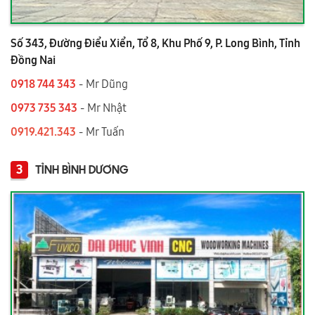
Số 343, Đường Điểu Xiển, Tổ 8, Khu Phố 9, P. Long Bình, Tỉnh
Đồng Nai
0918 744 343
- Mr Dũng
0973 735 343
- Mr Nhật
0919.421.343
​​​​​​ - Mr Tuấn
3
TỈNH BÌNH DƯƠNG