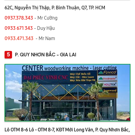
62C, Nguyễn Thị Thập, P. Bình Thuận, Q7, TP. HCM
0937.378.343
- Mr Cường
0933 671 343
- Duy Hậu
0933.471.343
- Mr Nam
5
P. QUY NHƠN BẮC - GIA LAI
Lô OTM 8-6 Lô - OTM 8-7, KĐT Mới Long Vân, P. Quy Nhơn Bắc,