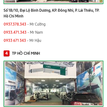
Số 1B/10, Đại Lộ Bình Dương, KP. Đông Nhì, P. Lái Thiêu, TP.
Hồ Chí Minh
0937.378.343
- Mr Cường
0933.471.343
- Mr Nam
0933 671 343
- Mr Hậu
4
TP HỒ CHÍ MINH