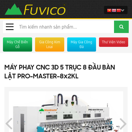
Máy Chế Biến
Gia Công Kim
Máy Gia Công
Thư Viện Video
Gỗ
Loại
Đá
MÁY PHAY CNC 3D 5 TRỤC 8 ĐẦU BÀN
LẬT PRO-MASTER-8x2KL