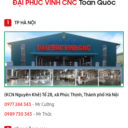
ĐẠI PHÚC VINH CNC
Toàn Quốc
1
TP HÀ NỘI
(KCN Nguyên Khê) Tổ 28, xã Phúc Thịnh, Thành phố Hà Nội
0977 244 343
- Mr Cường
0989 730 343
- Mr Thức