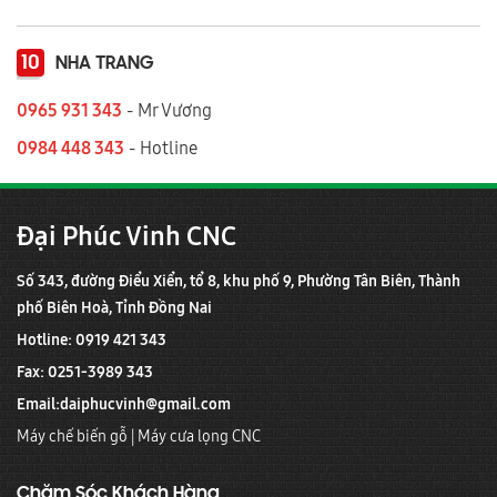
10
NHA TRANG
0965 931 343
- Mr Vương
0984 448 343
- Hotline
Đại Phúc Vinh CNC
Số 343, đường Điểu Xiển, tổ 8, khu phố 9, Phường Tân Biên, Thành
phố Biên Hoà, Tỉnh Đồng Nai
Hotline: 0919 421 343
Fax: 0251-3989 343
Email:
daiphucvinh@gmail.com
Máy chế biến gỗ
|
Máy cưa lọng CNC
Chăm Sóc Khách Hàng