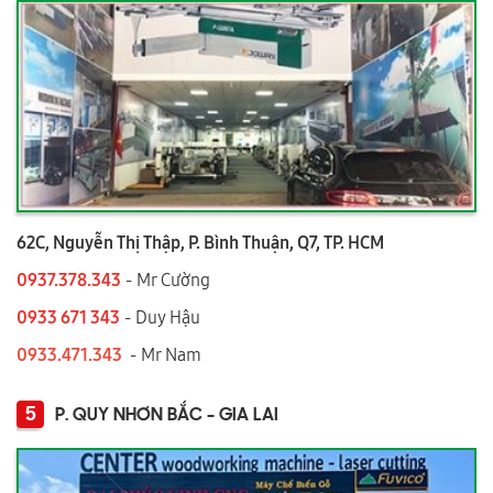
62C, Nguyễn Thị Thập, P. Bình Thuận, Q7, TP. HCM
0937.378.343
- Mr Cường
0933 671 343
- Duy Hậu
0933.471.343
- Mr Nam
5
P. QUY NHƠN BẮC - GIA LAI