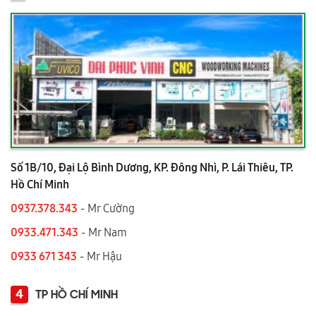
Số 1B/10, Đại Lộ Bình Dương, KP. Đông Nhì, P. Lái Thiêu, TP.
Hồ Chí Minh
0937.378.343
- Mr Cường
0933.471.343
- Mr Nam
0933 671 343
- Mr Hậu
4
TP HỒ CHÍ MINH