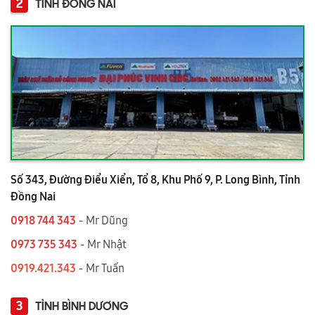
2
TỈNH ĐỒNG NAI
Số 343, Đường Điểu Xiển, Tổ 8, Khu Phố 9, P. Long Bình, Tỉnh
Đồng Nai
0918 744 343
- Mr Dũng
0973 735 343
- Mr Nhật
0919.421.343
​​​​​​ - Mr Tuấn
3
TỈNH BÌNH DƯƠNG