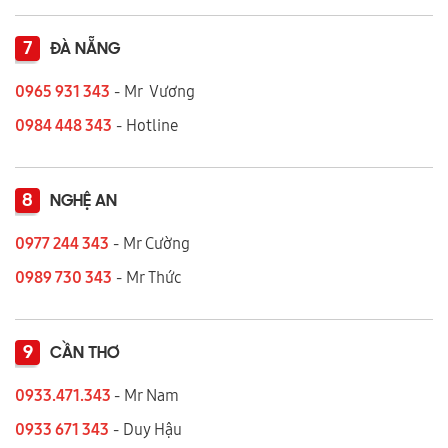
7
ĐÀ NẴNG
0965 931 343
- Mr Vương
0984 448 343
- Hotline
8
NGHỆ AN
0977 244 343
- Mr Cường
0989 730 343
- Mr Thức
9
CẦN THƠ
0933.471.343
- Mr Nam
0933 671 343
- Duy Hậu