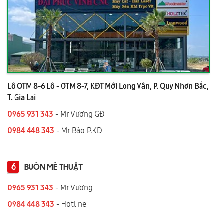
Lô OTM 8-6 Lô - OTM 8-7, KĐT Mới Long Vân, P. Quy Nhơn Bắc,
T. Gia Lai
0965 931 343
- Mr Vương GĐ
0984 448 343
- Mr Bảo P.KD
6
BUÔN MÊ THUẬT
0965 931 343
- Mr Vương
0984 448 343
- Hotline