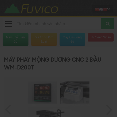
Máy Chế Biến
Gia Công Kim
Máy Gia Công
Thư Viện Video
Gỗ
Loại
Đá
MÁY PHAY MỘNG DƯƠNG CNC 2 ĐẦU
WM-D200T