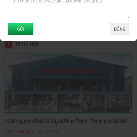
Hệ thống Showroom - Bảo Hành
ĐẠI PHÚC VINH CNC
Toàn Quốc
GỬI
ĐÓNG
1
TP HÀ NỘI
(KCN Nguyên Khê) Tổ 28, xã Phúc Thịnh, Thành phố Hà Nội
0977 244 343
- Mr Cường