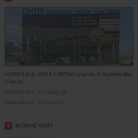
Lô OTM 8-6 Lô - OTM 8-7, KĐT Mới Long Vân, P. Quy Nhơn Bắc,
T. Gia Lai
0965 931 343
- Mr Vương GĐ
0984 448 343
- Mr Bảo P.KD
6
BUÔN MÊ THUẬT