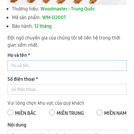
Thương hiệu:
Woodmaster - Trung Quốc
Mã sản phẩm:
WM-D200T
Bảo hành:
12 tháng
Đội ngũ chuyên gia của chúng tôi sẽ liên hệ trong thời
gian sớm nhất.
Họ và tên *
WM-4x4A5
Số điện thoại *
Máy làm mộng Âm Dương CNC 4 giàn 16 trục dao kẹp xoay 90
độ 5m
Vui lòng chọn khu vực của quý khách
MIỀN BẮC
MIỀN TRUNG
MIỀN NAM
Nội dung