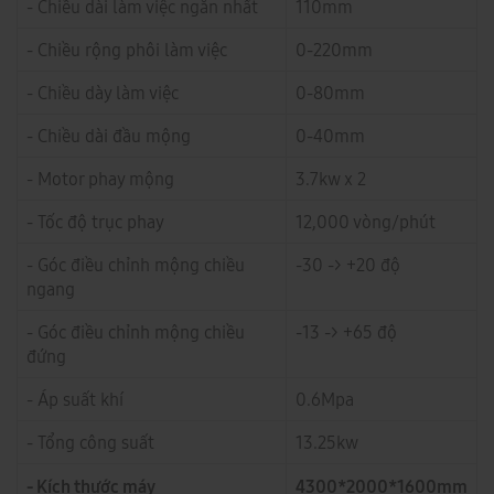
- Chiều dài làm việc ngắn nhất
110mm
- Chiều rộng phôi làm việc
0-220mm
- Chiều dày làm việc
0-80mm
- Chiều dài đầu mộng
0-40mm
- Motor phay mộng
3.7kw x 2
- Tốc độ trục phay
12,000 vòng/phút
- Góc điều chỉnh mộng chiều
-30 -> +20 độ
ngang
- Góc điều chỉnh mộng chiều
-13 -> +65 độ
đứng
- Áp suất khí
0.6Mpa
- Tổng công suất
13.25kw
- Kích thước máy
4300*2000*1600mm