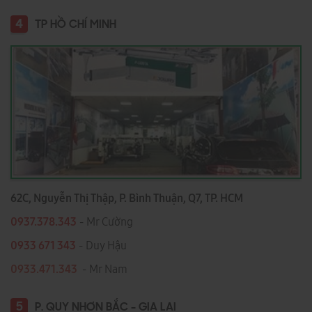
4
TP HỒ CHÍ MINH
62C, Nguyễn Thị Thập, P. Bình Thuận, Q7, TP. HCM
0937.378.343
- Mr Cường
0933 671 343
- Duy Hậu
0933.471.343
- Mr Nam
5
P. QUY NHƠN BẮC - GIA LAI