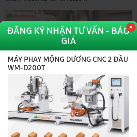
ĐĂNG KÝ NHẬN TƯ VẤN - BÁO
GIÁ
MÁY PHAY MỘNG DƯƠNG CNC 2 ĐẦU
WM-D200T
Máy Phay CNC Mộng Dương 2 Đầu Nạp Phôi Tự Động -
Woodmaster - WM-D200T
Xem thêm video
Sản phẩm liên quan