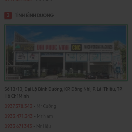
3
TỈNH BÌNH DƯƠNG
Số 1B/10, Đại Lộ Bình Dương, KP. Đông Nhì, P. Lái Thiêu, TP.
Hồ Chí Minh
0937.378.343
- Mr Cường
0933.471.343
- Mr Nam
0933 671 343
- Mr Hậu