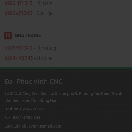
0933.471.343
- Mr Nam
0933 671 343
- Duy Hậu
10
NHA TRANG
0965 931 343
- Mr Vương
0984 448 343
- Hotline
Đại Phúc Vinh CNC
Số 343, đường Điểu Xiển, tổ 8, khu phố 9, Phường Tân Biên, Thành
phố Biên Hoà, Tỉnh Đồng Nai
Hotline: 0919 421 343
Fax: 0251-3989 343
Email:
daiphucvinh@gmail.com