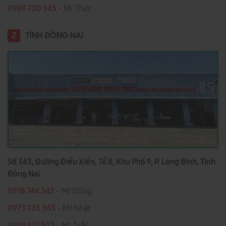
0989 730 343
- Mr Thức
2
TỈNH ĐỒNG NAI
Số 343, Đường Điểu Xiển, Tổ 8, Khu Phố 9, P. Long Bình, Tỉnh
Đồng Nai
0918 744 343
- Mr Dũng
0973 735 343
- Mr Nhật
0919.421.343
​​​​​​ - Mr Tuấn