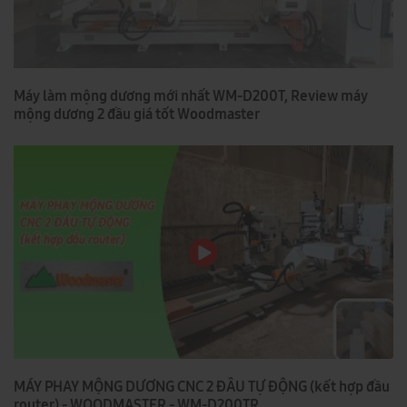
Máy làm mộng dương mới nhất WM-D200T, Review máy
mộng dương 2 đầu giá tốt Woodmaster
MÁY PHAY MỘNG DƯƠNG CNC 2 ĐẦU TỰ ĐỘNG (kết hợp đầu
router) - WOODMASTER - WM-D200TR