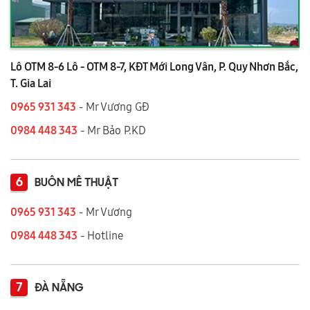
Lô OTM 8-6 Lô - OTM 8-7, KĐT Mới Long Vân, P. Quy Nhơn Bắc,
T. Gia Lai
0965 931 343
- Mr Vương GĐ
0984 448 343
- Mr Bảo P.KD
6
BUÔN MÊ THUẬT
0965 931 343
- Mr Vương
0984 448 343
- Hotline
7
ĐÀ NẴNG