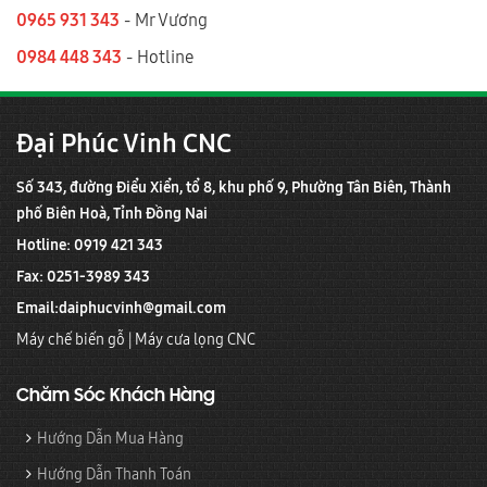
0965 931 343
- Mr Vương
0984 448 343
- Hotline
Đại Phúc Vinh CNC
Số 343, đường Điểu Xiển, tổ 8, khu phố 9, Phường Tân Biên, Thành
phố Biên Hoà, Tỉnh Đồng Nai
Hotline: 0919 421 343
Fax: 0251-3989 343
Email:
daiphucvinh@gmail.com
Máy chế biến gỗ
|
Máy cưa lọng CNC
Chăm Sóc Khách Hàng
Hướng Dẫn Mua Hàng
Hướng Dẫn Thanh Toán