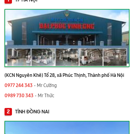
1
TP HÀ NỘI
(KCN Nguyên Khê) Tổ 28, xã Phúc Thịnh, Thành phố Hà Nội
0977 244 343
- Mr Cường
0989 730 343
- Mr Thức
2
TỈNH ĐỒNG NAI