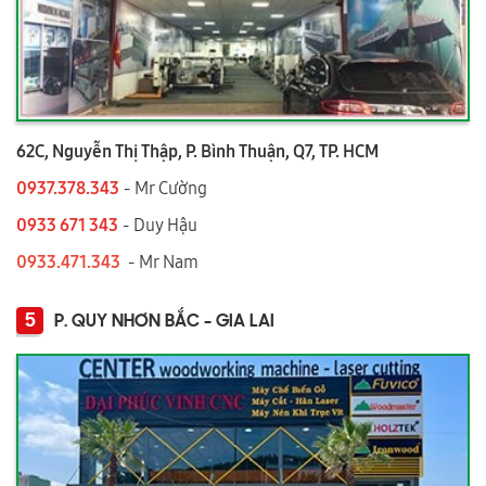
62C, Nguyễn Thị Thập, P. Bình Thuận, Q7, TP. HCM
0937.378.343
- Mr Cường
0933 671 343
- Duy Hậu
0933.471.343
- Mr Nam
5
P. QUY NHƠN BẮC - GIA LAI