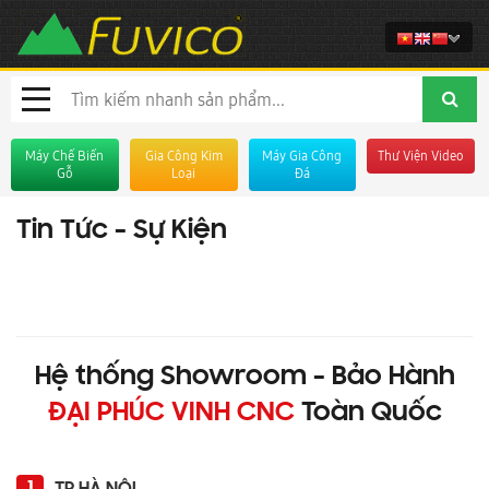
Máy Chế Biến
Gia Công Kim
Máy Gia Công
Thư Viện Video
Gỗ
Loại
Đá
Tin Tức - Sự Kiện
Hệ thống Showroom - Bảo Hành
ĐẠI PHÚC VINH CNC
Toàn Quốc