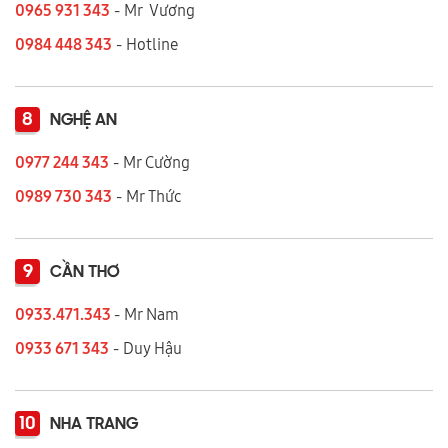
0965 931 343
- Mr Vương
0984 448 343
- Hotline
8
NGHỆ AN
0977 244 343
- Mr Cường
0989 730 343
- Mr Thức
9
CẦN THƠ
0933.471.343
- Mr Nam
0933 671 343
- Duy Hậu
10
NHA TRANG