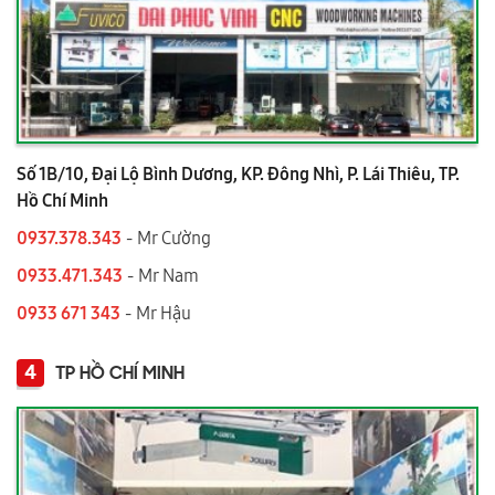
Số 1B/10, Đại Lộ Bình Dương, KP. Đông Nhì, P. Lái Thiêu, TP.
Hồ Chí Minh
0937.378.343
- Mr Cường
0933.471.343
- Mr Nam
0933 671 343
- Mr Hậu
4
TP HỒ CHÍ MINH