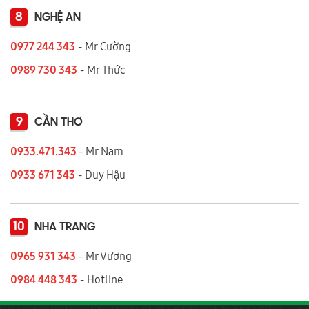
8
NGHỆ AN
0977 244 343
- Mr Cường
0989 730 343
- Mr Thức
9
CẦN THƠ
0933.471.343
- Mr Nam
0933 671 343
- Duy Hậu
10
NHA TRANG
0965 931 343
- Mr Vương
0984 448 343
- Hotline