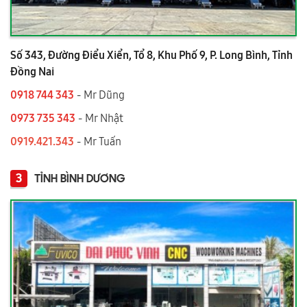
Số 343, Đường Điểu Xiển, Tổ 8, Khu Phố 9, P. Long Bình, Tỉnh
Đồng Nai
0918 744 343
- Mr Dũng
0973 735 343
- Mr Nhật
0919.421.343
​​​​​​ - Mr Tuấn
3
TỈNH BÌNH DƯƠNG