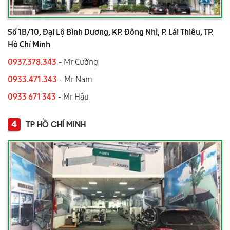
Số 1B/10, Đại Lộ Bình Dương, KP. Đông Nhì, P. Lái Thiêu, TP.
Hồ Chí Minh
0937.378.343
- Mr Cường
0933.471.343
- Mr Nam
0933 671 343
- Mr Hậu
4
TP HỒ CHÍ MINH