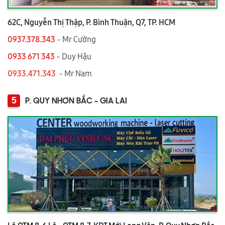
62C, Nguyễn Thị Thập, P. Bình Thuận, Q7, TP. HCM
0937.378.343
- Mr Cường
0933 671 343
- Duy Hậu
0933.471.343
- Mr Nam
5
P. QUY NHƠN BẮC - GIA LAI