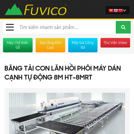
Máy Chế Biến
Gia Công Kim
Máy Gia Công
Thư Viện Video
Gỗ
Loại
Đá
BĂNG TẢI CON LĂN HỒI PHÔI MÁY DÁN
CẠNH TỰ ĐỘNG 8M HT-8MRT