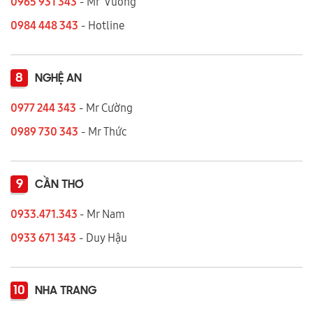
0965 931 343
- Mr Vương
0984 448 343
- Hotline
8
NGHỆ AN
0977 244 343
- Mr Cường
0989 730 343
- Mr Thức
9
CẦN THƠ
0933.471.343
- Mr Nam
0933 671 343
- Duy Hậu
10
NHA TRANG