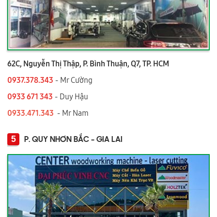
62C, Nguyễn Thị Thập, P. Bình Thuận, Q7, TP. HCM
0937.378.343
- Mr Cường
0933 671 343
- Duy Hậu
0933.471.343
- Mr Nam
5
P. QUY NHƠN BẮC - GIA LAI