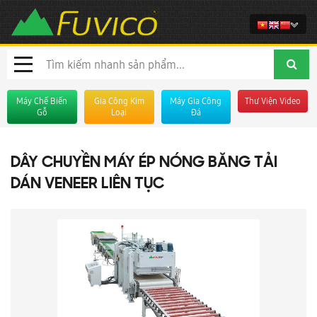
Máy Chế Biến
Gia Công Kim
Máy Gia Công
Thư Viện Video
Gỗ
Loại
Đá
DÂY CHUYỀN MÁY ÉP NÓNG BĂNG TẢI
DÁN VENEER LIÊN TỤC