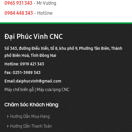
0965 931 343
- Mr Vương
0984 448 343
- Hotline
Đại Phúc Vinh CNC
Số 343, đường Điểu Xiển, tổ 8, khu phố 9, Phường Tân Biên, Thành
phố Biên Hoà, Tỉnh Đồng Nai
Hotline: 0919 421 343
Fax: 0251-3989 343
Email:
daiphucvinh@gmail.com
Máy chế biến gỗ
|
Máy cưa lọng CNC
Chăm Sóc Khách Hàng
Hướng Dẫn Mua Hàng
Hướng Dẫn Thanh Toán