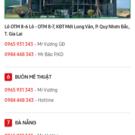
Lô OTM 8-6 Lô - OTM 8-7, KĐT Mới Long Vân, P. Quy Nhơn Bắc,
T. Gia Lai
0965 931 343
- Mr Vương GĐ
0984 448 343
- Mr Bảo P.KD
6
BUÔN MÊ THUẬT
0965 931 343
- Mr Vương
0984 448 343
- Hotline
7
ĐÀ NẴNG