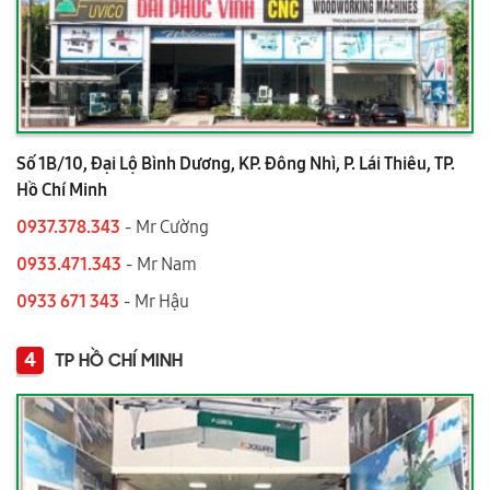
Số 1B/10, Đại Lộ Bình Dương, KP. Đông Nhì, P. Lái Thiêu, TP.
Hồ Chí Minh
0937.378.343
- Mr Cường
0933.471.343
- Mr Nam
0933 671 343
- Mr Hậu
4
TP HỒ CHÍ MINH