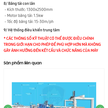
8/ Băng tải con lăn
- Kích thước: 1300x2500mm
- Motor băng tải: 1.5kw
- Tốc độ băng tải: 15-30m/ph
9/ Hệ thống điều khiển trung tâm
* CÁC THÔNG SỐ KỸ THUẬT CÓ THỂ ĐƯỢC ĐIỀU CHỈNH
TRONG GIỚI HẠN CHO PHÉP ĐỂ PHÙ HỢP HƠN MÀ KHÔNG
GÂY ẢNH HƯỞNG ĐẾN KẾT CẤU VÀ CHỨC NĂNG CỦA MÁY
Sản phẩm liên quan