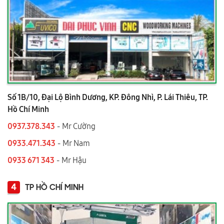
Số 1B/10, Đại Lộ Bình Dương, KP. Đông Nhì, P. Lái Thiêu, TP.
Hồ Chí Minh
0937.378.343
- Mr Cường
0933.471.343
- Mr Nam
0933 671 343
- Mr Hậu
4
TP HỒ CHÍ MINH