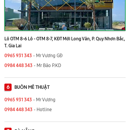
Lô OTM 8-6 Lô - OTM 8-7, KĐT Mới Long Vân, P. Quy Nhơn Bắc,
T. Gia Lai
0965 931 343
- Mr Vương GĐ
0984 448 343
- Mr Bảo P.KD
6
BUÔN MÊ THUẬT
0965 931 343
- Mr Vương
0984 448 343
- Hotline