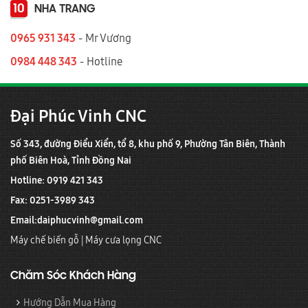
10
NHA TRANG
0965 931 343
- Mr Vương
0984 448 343
- Hotline
Đại Phúc Vinh CNC
Số 343, đường Điểu Xiển, tổ 8, khu phố 9, Phường Tân Biên, Thành
phố Biên Hoà, Tỉnh Đồng Nai
Hotline: 0919 421 343
Fax: 0251-3989 343
Email:
daiphucvinh@gmail.com
Máy chế biến gỗ
|
Máy cưa lọng CNC
Chăm Sóc Khách Hàng
Hướng Dẫn Mua Hàng