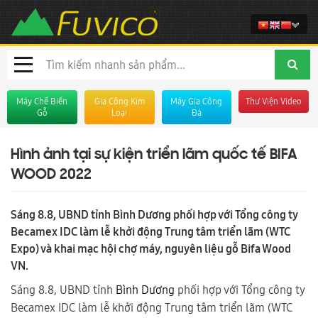
Máy Chế Biến
Gia Công Kim
Máy Gia Công
Thư Viện Video
Gỗ
Loại
Đá
Hình ảnh tại sự kiện triển lãm quốc tế BIFA
WOOD 2022
Sáng 8.8, UBND tỉnh Bình Dương phối hợp với Tổng công ty
Becamex IDC làm lễ khởi động Trung tâm triển lãm (WTC
Expo) và khai mạc hội chợ máy, nguyên liệu gỗ Bifa Wood
VN.
Sáng 8.8, UBND tỉnh
Bình Dương
phối hợp với Tổng công ty
Becamex IDC làm lễ khởi động Trung tâm triển lãm (WTC