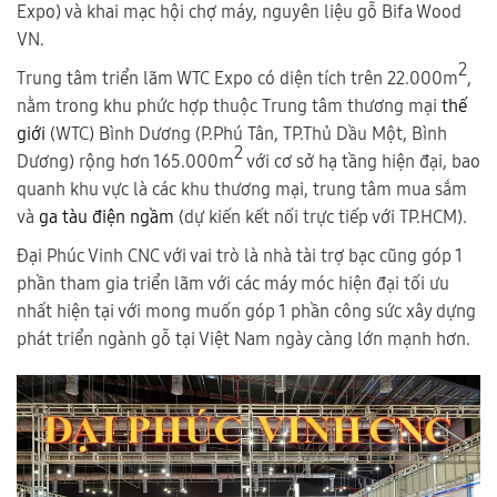
Expo) và khai mạc hội chợ máy, nguyên liệu gỗ Bifa Wood
VN.
2
Trung tâm triển lãm WTC Expo có diện tích trên 22.000m
,
nằm trong khu phức hợp thuộc Trung tâm thương mại
thế
giới
(WTC) Bình Dương (P.Phú Tân, TP.Thủ Dầu Một, Bình
2
Dương) rộng hơn 165.000m
với cơ sở hạ tầng hiện đại, bao
quanh khu vực là các khu thương mại, trung tâm mua sắm
và
ga tàu điện ngầm
(dự kiến kết nối trực tiếp với TP.HCM).
Đại Phúc Vinh CNC với vai trò là nhà tài trợ bạc cũng góp 1
phần tham gia triển lãm với các máy móc hiện đại tối ưu
nhất hiện tại với mong muốn góp 1 phần công sức xây dựng
phát triển ngành gỗ tại Việt Nam ngày càng lớn mạnh hơn.