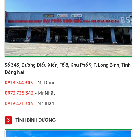
Số 343, Đường Điểu Xiển, Tổ 8, Khu Phố 9, P. Long Bình, Tỉnh
Đồng Nai
0918 744 343
- Mr Dũng
0973 735 343
- Mr Nhật
0919.421.343
​​​​​​ - Mr Tuấn
3
TỈNH BÌNH DƯƠNG