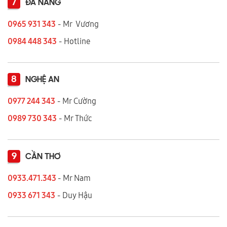
7
ĐÀ NẴNG
0965 931 343
- Mr Vương
0984 448 343
- Hotline
8
NGHỆ AN
0977 244 343
- Mr Cường
0989 730 343
- Mr Thức
9
CẦN THƠ
0933.471.343
- Mr Nam
0933 671 343
- Duy Hậu