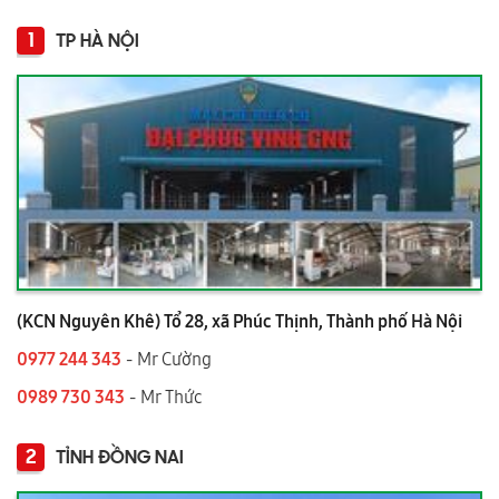
1
TP HÀ NỘI
(KCN Nguyên Khê) Tổ 28, xã Phúc Thịnh, Thành phố Hà Nội
0977 244 343
- Mr Cường
0989 730 343
- Mr Thức
2
TỈNH ĐỒNG NAI