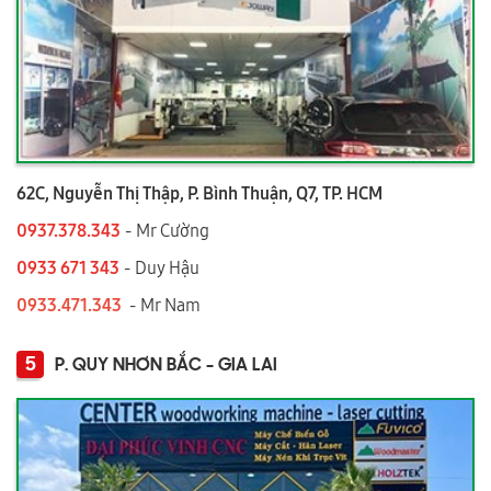
62C, Nguyễn Thị Thập, P. Bình Thuận, Q7, TP. HCM
0937.378.343
- Mr Cường
0933 671 343
- Duy Hậu
0933.471.343
- Mr Nam
5
P. QUY NHƠN BẮC - GIA LAI