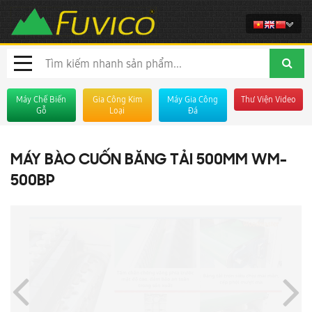
Máy Chế Biến
Gia Công Kim
Máy Gia Công
Thư Viện Video
Gỗ
Loại
Đá
MÁY BÀO CUỐN BĂNG TẢI 500MM WM-
500BP