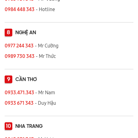
0984 448 343
- Hotline
8
NGHỆ AN
0977 244 343
- Mr Cường
0989 730 343
- Mr Thức
9
CẦN THƠ
0933.471.343
- Mr Nam
0933 671 343
- Duy Hậu
10
NHA TRANG