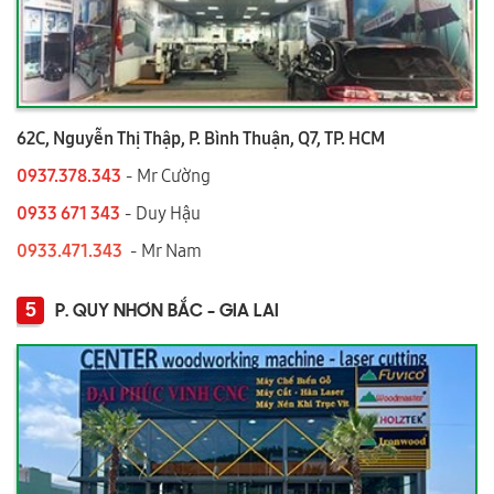
62C, Nguyễn Thị Thập, P. Bình Thuận, Q7, TP. HCM
0937.378.343
- Mr Cường
0933 671 343
- Duy Hậu
0933.471.343
- Mr Nam
5
P. QUY NHƠN BẮC - GIA LAI