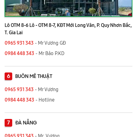
Lô OTM 8-6 Lô - OTM 8-7, KĐT Mới Long Vân, P. Quy Nhơn Bắc,
T. Gia Lai
0965 931 343
- Mr Vương GĐ
0984 448 343
- Mr Bảo P.KD
6
BUÔN MÊ THUẬT
0965 931 343
- Mr Vương
0984 448 343
- Hotline
7
ĐÀ NẴNG
0965 931 343
- Mr Vương