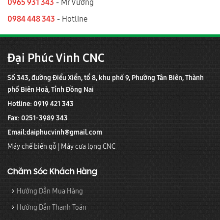
0965 931 343
- Mr Vương
0984 448 343
- Hotline
Đại Phúc Vinh CNC
Số 343, đường Điểu Xiển, tổ 8, khu phố 9, Phường Tân Biên, Thành
phố Biên Hoà, Tỉnh Đồng Nai
Hotline: 0919 421 343
Fax: 0251-3989 343
Email:
daiphucvinh@gmail.com
Máy chế biến gỗ
|
Máy cưa lọng CNC
Chăm Sóc Khách Hàng
Hướng Dẫn Mua Hàng
Hướng Dẫn Thanh Toán