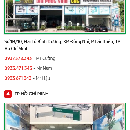
Số 1B/10, Đại Lộ Bình Dương, KP. Đông Nhì, P. Lái Thiêu, TP.
Hồ Chí Minh
0937.378.343
- Mr Cường
0933.471.343
- Mr Nam
0933 671 343
- Mr Hậu
4
TP HỒ CHÍ MINH