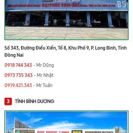
Số 343, Đường Điểu Xiển, Tổ 8, Khu Phố 9, P. Long Bình, Tỉnh
Đồng Nai
0918 744 343
- Mr Dũng
0973 735 343
- Mr Nhật
0919.421.343
​​​​​​ - Mr Tuấn
3
TỈNH BÌNH DƯƠNG