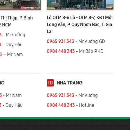
Lô OTM 8-6 Lô - OTM 8-7, KĐT Mới
Thị Thập, P. Bình
Long Vân, P. Quy Nhơn Bắc, T. Gia
P. HCM
Lai
3
- Mr Cường
0965 931 343
- Mr Vương GĐ
3
- Duy Hậu
0984 448 343
- Mr Bảo P.KD
43
- Mr Nam
10
HƠ
NHA TRANG
43
- Mr Nam
0965 931 343
- Mr Vương
3
- Duy Hậu
0984 448 343
- Hotline