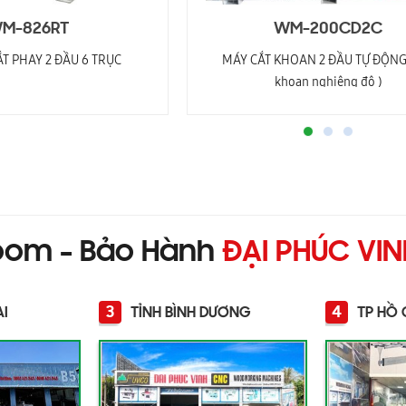
M-826RT
WM-200CD2C
T PHAY 2 ĐẦU 6 TRỤC
MÁY CẮT KHOAN 2 ĐẦU TỰ ĐỘNG 
khoan nghiêng độ )
oom - Bảo Hành
ĐẠI PHÚC VI
3
4
AI
TỈNH BÌNH DƯƠNG
TP HỒ 