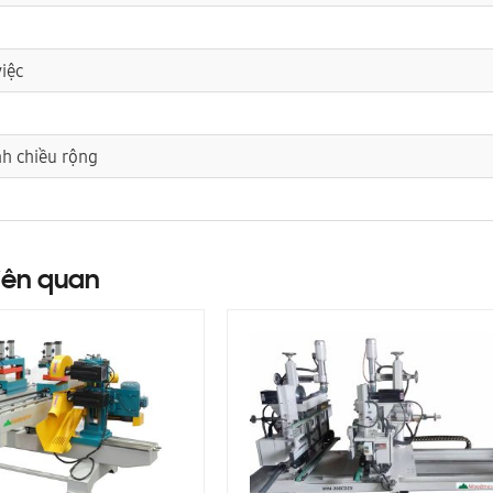
việc
nh chiều rộng
iên quan