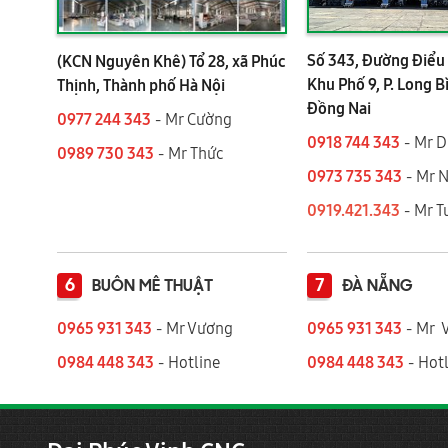
Số 343, Đường Điểu 
(KCN Nguyên Khê) Tổ 28, xã Phúc
Khu Phố 9, P. Long B
Thịnh, Thành phố Hà Nội
Đồng Nai
0977 244 343
- Mr Cường
0918 744 343
- Mr 
0989 730 343
- Mr Thức
0973 735 343
- Mr 
0919.421.343
​​​​​​ - Mr
6
7
BUÔN MÊ THUẬT
ĐÀ NẴNG
0965 931 343
- Mr Vương
0965 931 343
- Mr 
0984 448 343
- Hotline
0984 448 343
- Hotl