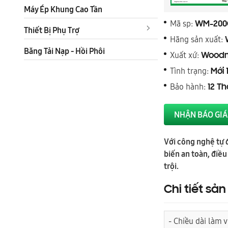
Máy Ép Khung Cao Tần
Mã sp:
WM-200
Thiết Bị Phụ Trợ
Hãng sản xuất:
Băng Tải Nạp - Hồi Phôi
Xuất xứ:
Woodm
Tình trạng:
Mới 
Bảo hành:
12 T
NHẬN BÁO GIÁ
Với công nghệ tự 
biến an toàn, điều
trội.
Chi tiết sả
- Chiều dài làm v