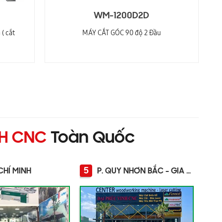
WM-1200D2D
( cắt
MÁY CẮT GÓC 90 độ 2 Đầu
NH CNC
Toàn Quốc
5
CHÍ MINH
P. QUY NHƠN BẮC - GIA LAI