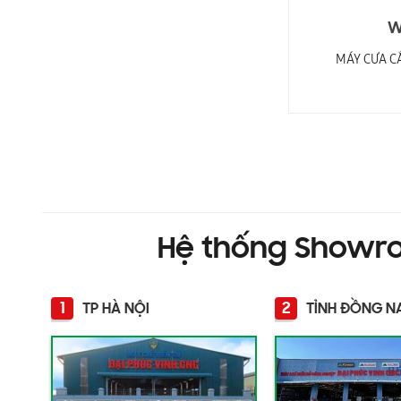
WM-2800V2
W
MÁY CẮT GÓC 2 ĐẦU LƯỠI 420MM
MÁY CƯA CẮ
Hệ thống Showr
1
2
TP HÀ NỘI
TỈNH ĐỒNG N