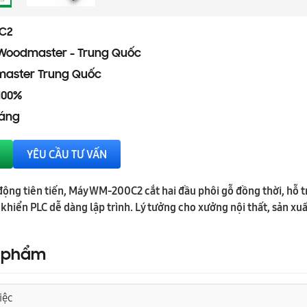
C2
Woodmaster - Trung Quốc
aster Trung Quốc
100%
háng
YÊU CẦU TƯ VẤN
động tiên tiến, Máy WM-200C2 cắt hai đầu phôi gỗ đồng thời, hỗ 
 khiển PLC dễ dàng lập trình. Lý tưởng cho xưởng nội thất, sản xu
n phẩm
iệc