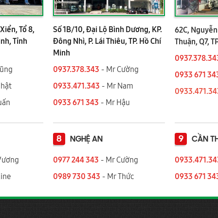
Xiển, Tổ 8,
Số 1B/10, Đại Lộ Bình Dương, KP.
62C, Nguyễn 
ình, Tỉnh
Đông Nhì, P. Lái Thiêu, TP. Hồ Chí
Thuận, Q7, T
Minh
0937.378.34
Dũng
0937.378.343
- Mr Cường
0933 671 34
Nhật
0933.471.343
- Mr Nam
0933.471.3
 Tuấn
0933 671 343
- Mr Hậu
8
9
NGHỆ AN
CẦN T
Vương
0977 244 343
- Mr Cường
0933.471.3
ine
0989 730 343
- Mr Thức
0933 671 34