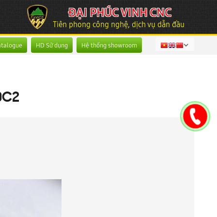
ĐẠI PHÚC VINH CNC
Tiên phong công nghệ, dịch vụ dẫn đầu
atalogue
HD Sử dụng
Hệ thống showroom
0C2