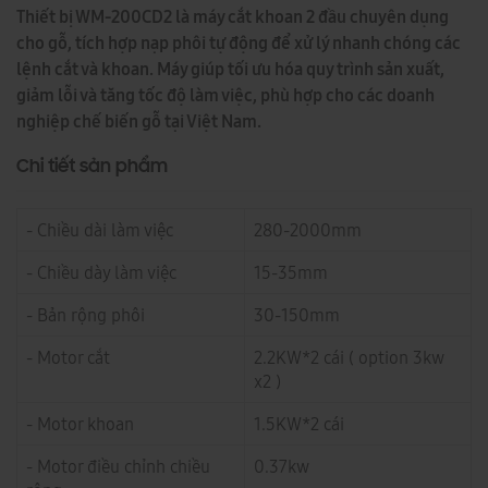
Thiết bị WM-200CD2 là máy cắt khoan 2 đầu chuyên dụng
cho gỗ, tích hợp nạp phôi tự động để xử lý nhanh chóng các
lệnh cắt và khoan. Máy giúp tối ưu hóa quy trình sản xuất,
giảm lỗi và tăng tốc độ làm việc, phù hợp cho các doanh
nghiệp chế biến gỗ tại Việt Nam.
Chi tiết sản phẩm
- Chiều dài làm việc
280-2000mm
- Chiều dày làm việc
15-35mm
- Bản rộng phôi
30-150mm
- Motor cắt
2.2KW*2 cái ( option 3kw
x2 )
- Motor khoan
1.5KW*2 cái
- Motor điều chỉnh chiều
0.37kw