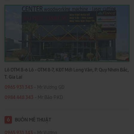
Lô OTM 8-6 Lô - OTM 8-7, KĐT Mới Long Vân, P. Quy Nhơn Bắc,
T. Gia Lai
0965 931 343
- Mr Vương GĐ
0984 448 343
- Mr Bảo P.KD
6
BUÔN MÊ THUẬT
0965 931 343
- Mr Vương