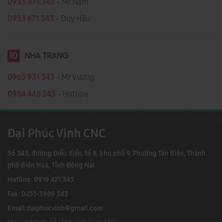
0933.471.343
- Mr Nam
0933 671 343
- Duy Hậu
10
NHA TRANG
0965 931 343
- Mr Vương
0984 448 343
- Hotline
Đại Phúc Vinh CNC
Số 343, đường Điểu Xiển, tổ 8, khu phố 9, Phường Tân Biên, Thành
phố Biên Hoà, Tỉnh Đồng Nai
Hotline: 0919 421 343
Fax: 0251-3989 343
Email:
daiphucvinh@gmail.com