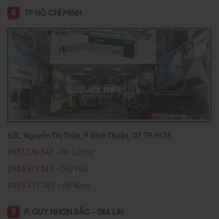
4
TP HỒ CHÍ MINH
62C, Nguyễn Thị Thập, P. Bình Thuận, Q7, TP. HCM
0937.378.343
- Mr Cường
0933 671 343
- Duy Hậu
0933.471.343
- Mr Nam
5
P. QUY NHƠN BẮC - GIA LAI