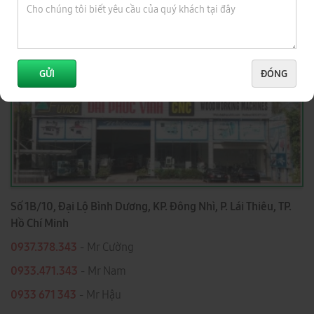
3
TỈNH BÌNH DƯƠNG
GỬI
ĐÓNG
Số 1B/10, Đại Lộ Bình Dương, KP. Đông Nhì, P. Lái Thiêu, TP.
Hồ Chí Minh
0937.378.343
- Mr Cường
0933.471.343
- Mr Nam
0933 671 343
- Mr Hậu