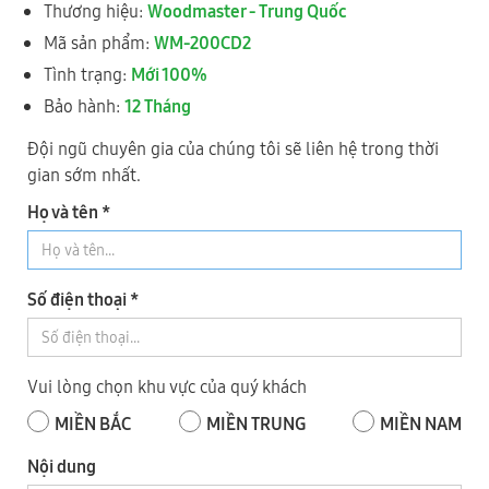
0989 730 343
- Mr Thức
Thương hiệu:
Woodmaster - Trung Quốc
Mã sản phẩm:
WM-200CD2
2
TỈNH ĐỒNG NAI
Tình trạng:
Mới 100%
Bảo hành:
12 Tháng
Đội ngũ chuyên gia của chúng tôi sẽ liên hệ trong thời
gian sớm nhất.
Họ và tên *
Số điện thoại *
Số 343, Đường Điểu Xiển, Tổ 8, Khu Phố 9, P. Long Bình, Tỉnh
Đồng Nai
Vui lòng chọn khu vực của quý khách
0918 744 343
- Mr Dũng
MIỀN BẮC
MIỀN TRUNG
MIỀN NAM
0973 735 343
- Mr Nhật
Nội dung
0919.421.343
​​​​​​ - Mr Tuấn