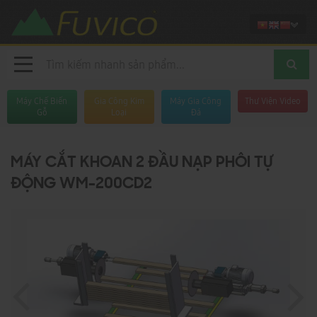
Máy Chế Biến
Gia Công Kim
Máy Gia Công
Thư Viện Video
Gỗ
Loại
Đá
MÁY CẮT KHOAN 2 ĐẦU NẠP PHÔI TỰ
ĐỘNG WM-200CD2