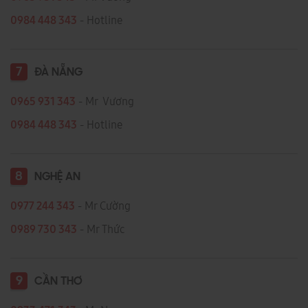
0984 448 343
- Hotline
7
ĐÀ NẴNG
0965 931 343
- Mr Vương
0984 448 343
- Hotline
8
NGHỆ AN
0977 244 343
- Mr Cường
0989 730 343
- Mr Thức
9
CẦN THƠ