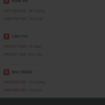
8
NGHỆ AN
0977 244 343
- Mr Cường
0989 730 343
- Mr Thức
9
CẦN THƠ
0933.471.343
- Mr Nam
0933 671 343
- Duy Hậu
10
NHA TRANG
0965 931 343
- Mr Vương
0984 448 343
- Hotline