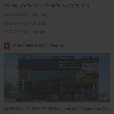
62C, Nguyễn Thị Thập, P. Bình Thuận, Q7, TP. HCM
0937.378.343
- Mr Cường
0933 671 343
- Duy Hậu
0933.471.343
- Mr Nam
5
P. QUY NHƠN BẮC - GIA LAI
Lô OTM 8-6 Lô - OTM 8-7, KĐT Mới Long Vân, P. Quy Nhơn Bắc,