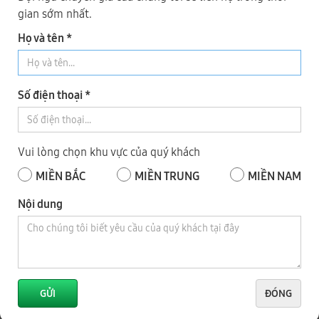
gian sớm nhất.
MÁY CHÀ NHÁM CẠNH CHÉP HÌNH TỰ ĐỘNG WM-S100A
Họ và tên *
Số điện thoại *
Vui lòng chọn khu vực của quý khách
Hệ thống Showroom - Bảo Hành
MIỀN BẮC
MIỀN TRUNG
MIỀN NAM
ĐẠI PHÚC VINH CNC
Toàn Quốc
Nội dung
1
TP HÀ NỘI
GỬI
ĐÓNG