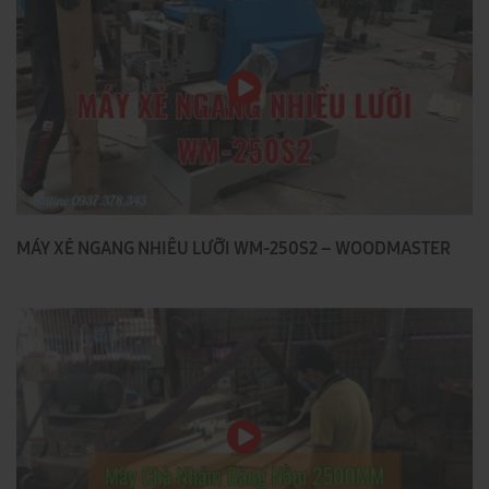
MÁY XẺ NGANG NHIỀU LƯỠI WM-250S2 – WOODMASTER