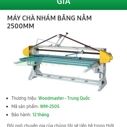
GIÁ
Dùng máy chà nhám băng để chà Veneer | WM-250S
MÁY CHÀ NHÁM BĂNG NẰM
2500MM
Xem thêm video
Sản phẩm liên quan
Thương hiệu:
Woodmaster - Trung Quốc
Mã sản phẩm:
WM-250S
Bảo hành:
12 tháng
WM-S100A
Đội ngũ chuyên gia của chúng tôi sẽ liên hệ trong thời