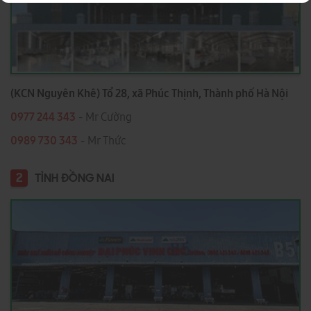
(KCN Nguyên Khê) Tổ 28, xã Phúc Thịnh, Thành phố Hà Nội
0977 244 343
- Mr Cường
0989 730 343
- Mr Thức
2
TỈNH ĐỒNG NAI