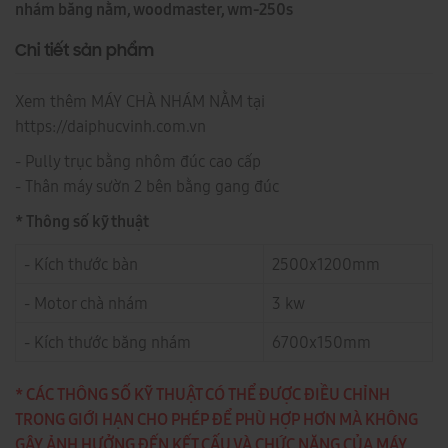
nhám băng nằm, woodmaster, wm-250s
Chi tiết sản phẩm
Xem thêm MÁY CHÀ NHÁM NẰM tại
https://daiphucvinh.com.vn
- Pully trục bằng nhôm đúc cao cấp
- Thân máy sườn 2 bên bằng gang đúc
* Thông số kỹ thuật
- Kích thước bàn
2500x1200mm
- Motor chà nhám
3 kw
- Kích thước băng nhám
6700x150mm
* CÁC THÔNG SỐ KỸ THUẬT CÓ THỂ ĐƯỢC ĐIỀU CHỈNH
TRONG GIỚI HẠN CHO PHÉP ĐỂ PHÙ HỢP HƠN MÀ KHÔNG
GÂY ẢNH HƯỞNG ĐẾN KẾT CẤU VÀ CHỨC NĂNG CỦA MÁY