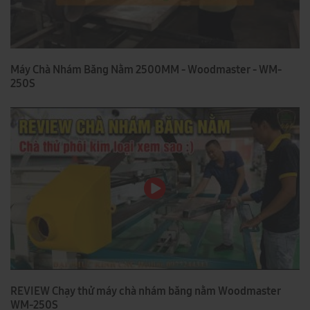
Máy Chà Nhám Băng Nằm 2500MM - Woodmaster - WM-
250S
REVIEW Chạy thử máy chà nhám băng nằm Woodmaster
WM-250S