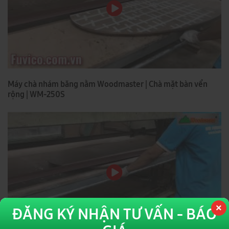
Máy chà nhám băng nằm Woodmaster | Chà mặt bàn vển
rộng | WM-250S
ĐĂNG KÝ NHẬN TƯ VẤN - BÁO