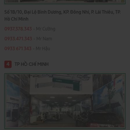
Số 1B/10, Đại Lộ Bình Dương, KP. Đông Nhì, P. Lái Thiêu, TP.
Hồ Chí Minh
0937.378.343
- Mr Cường
0933.471.343
- Mr Nam
0933 671 343
- Mr Hậu
4
TP HỒ CHÍ MINH