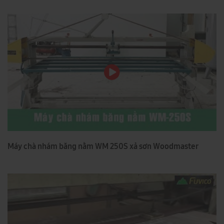
Máy chà nhám băng nằm WM 250S xả sơn Woodmaster