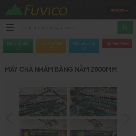
Máy Chế Biến
Gia Công Kim
Máy Gia Công
Thư Viện Video
Gỗ
Loại
Đá
MÁY CHÀ NHÁM BĂNG NẰM 2500MM