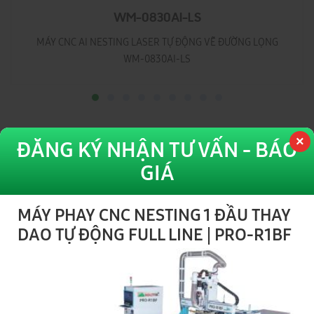
WM-0830AI-LS
MÁY CNC AI NESTING LASER TỰ ĐỘNG VẼ ĐƯỜNG LỌNG
WM-0830AI-LS
ĐĂNG KÝ NHẬN TƯ VẤN - BÁO
GIÁ
Hệ thống Showroom - Bảo Hành
ĐẠI PHÚC VINH CNC
Toàn Quốc
MÁY PHAY CNC NESTING 1 ĐẦU THAY
DAO TỰ ĐỘNG FULL LINE | PRO-R1BF
1
TP HÀ NỘI