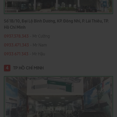
Số 1B/10, Đại Lộ Bình Dương, KP. Đông Nhì, P. Lái Thiêu, TP.
Hồ Chí Minh
0937.378.343
- Mr Cường
0933.471.343
- Mr Nam
0933 671 343
- Mr Hậu
4
TP HỒ CHÍ MINH