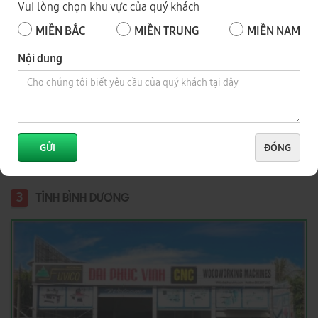
Vui lòng chọn khu vực của quý khách
MIỀN BẮC
MIỀN TRUNG
MIỀN NAM
Nội dung
Số 343, Đường Điểu Xiển, Tổ 8, Khu Phố 9, P. Long Bình, Tỉnh
Đồng Nai
0918 744 343
- Mr Dũng
0973 735 343
- Mr Nhật
GỬI
ĐÓNG
0919.421.343
​​​​​​ - Mr Tuấn
3
TỈNH BÌNH DƯƠNG