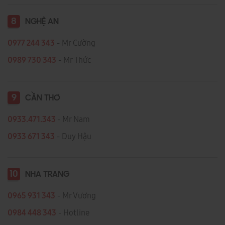
8
NGHỆ AN
0977 244 343
- Mr Cường
0989 730 343
- Mr Thức
9
CẦN THƠ
0933.471.343
- Mr Nam
0933 671 343
- Duy Hậu
10
NHA TRANG
0965 931 343
- Mr Vương
0984 448 343
- Hotline