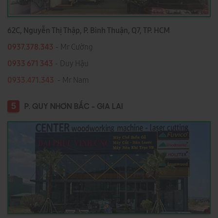
62C, Nguyễn Thị Thập, P. Bình Thuận, Q7, TP. HCM
0937.378.343
- Mr Cường
0933 671 343
- Duy Hậu
0933.471.343
- Mr Nam
5
P. QUY NHƠN BẮC - GIA LAI