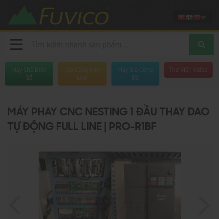
Máy Chế Biến
Gia Công Kim
Máy Gia Công
Thư Viện Video
Gỗ
Loại
Đá
MÁY PHAY CNC NESTING 1 ĐẦU THAY DAO
TỰ ĐỘNG FULL LINE | PRO-R1BF