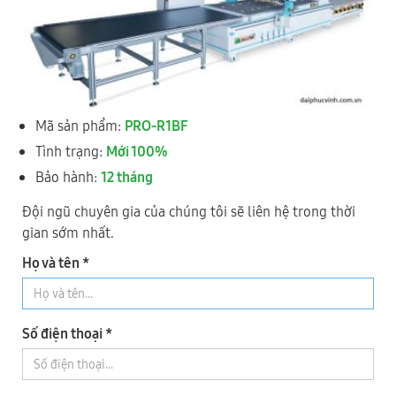
Mã sản phẩm:
PRO-R1BF
Tình trạng:
Mới 100%
(KCN Nguyên Khê) Tổ 28, xã Phúc Thịnh, Thành phố Hà Nội
Bảo hành:
12 tháng
0977 244 343
- Mr Cường
Đội ngũ chuyên gia của chúng tôi sẽ liên hệ trong thời
0989 730 343
- Mr Thức
gian sớm nhất.
Họ và tên *
2
TỈNH ĐỒNG NAI
Số điện thoại *