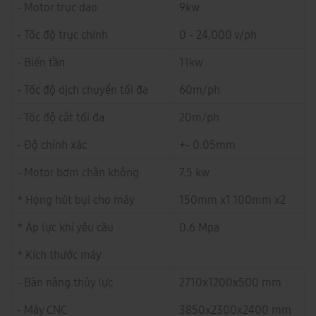
- Motor trục dao
9kw
- Tốc độ trục chính
0 - 24,000 v/ph
- Biến tần
11kw
- Tốc độ dịch chuyển tối đa
60m/ph
- Tốc độ cắt tối đa
20m/ph
- Độ chính xác
+- 0.05mm
- Motor bơm chân không
7.5 kw
* Họng hút bụi cho máy
150mm x1 100mm x2
* Áp lực khí yêu cầu
0.6 Mpa
* Kích thước máy
- Bàn nâng thủy lực
2710x1200x500 mm
- Máy CNC
3850x2300x2400 mm