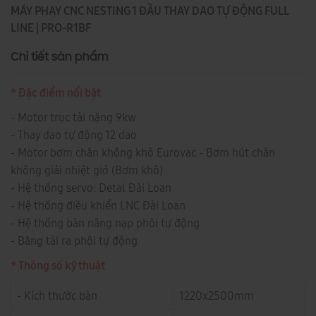
MÁY PHAY CNC NESTING 1 ĐẦU THAY DAO TỰ ĐỘNG FULL
LINE | PRO-R1BF
Chi tiết sản phẩm
* Đặc điểm nổi bật
- Motor trục tải nặng 9kw
- Thay dao tự động 12 dao
- Motor bơm chân không khô Eurovac - Bơm hút chân
không giải nhiệt gió (Bơm khô)
- Hệ thống servo: Detal Đài Loan
- Hệ thống điều khiển LNC Đài Loan
- Hệ thống bàn nâng nạp phôi tự động
- Băng tải ra phôi tự động
* Thông số kỹ thuật
- Kích thước bàn
1220x2500mm