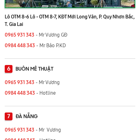
Lô OTM 8-6 Lô - OTM 8-7, KĐT Mới Long Vân, P. Quy Nhơn Bắc,
T. Gia Lai
0965 931 343
- Mr Vương GĐ
0984 448 343
- Mr Bảo P.KD
6
BUÔN MÊ THUẬT
0965 931 343
- Mr Vương
0984 448 343
- Hotline
7
ĐÀ NẴNG
0965 931 343
- Mr Vương