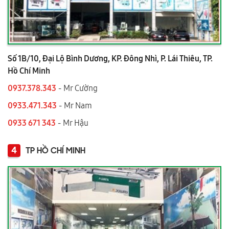
Số 1B/10, Đại Lộ Bình Dương, KP. Đông Nhì, P. Lái Thiêu, TP.
Hồ Chí Minh
0937.378.343
- Mr Cường
0933.471.343
- Mr Nam
0933 671 343
- Mr Hậu
4
TP HỒ CHÍ MINH