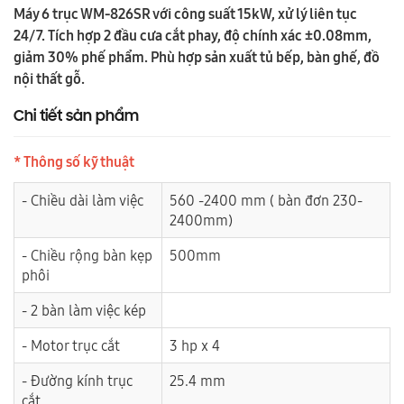
Máy 6 trục WM-826SR với công suất 15kW, xử lý liên tục
24/7. Tích hợp 2 đầu cưa cắt phay, độ chính xác ±0.08mm,
giảm 30% phế phẩm. Phù hợp sản xuất tủ bếp, bàn ghế, đồ
nội thất gỗ.
Chi tiết sản phẩm
* Thông số kỹ thuật
- Chiều dài làm việc
560 -2400 mm ( bàn đơn 230-
2400mm)
- Chiều rộng bàn kẹp
500mm
phôi
- 2 bàn làm việc kép
- Motor trục cắt
3 hp x 4
- Đường kính trục
25.4 mm
cắt