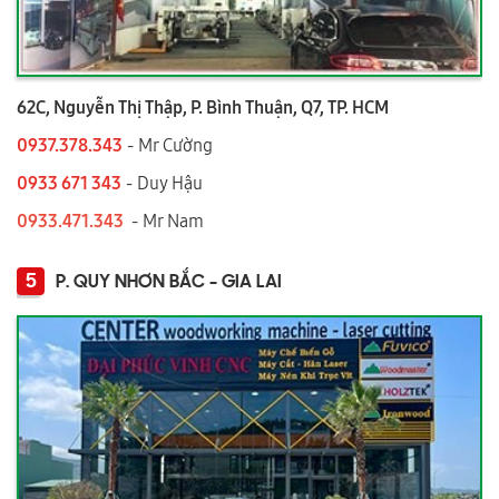
62C, Nguyễn Thị Thập, P. Bình Thuận, Q7, TP. HCM
0937.378.343
- Mr Cường
0933 671 343
- Duy Hậu
0933.471.343
- Mr Nam
5
P. QUY NHƠN BẮC - GIA LAI