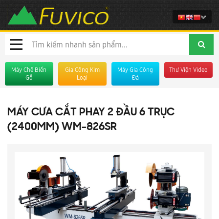
Máy Chế Biến
Gia Công Kim
Máy Gia Công
Thư Viện Video
Gỗ
Loại
Đá
MÁY CƯA CẮT PHAY 2 ĐẦU 6 TRỤC
(2400MM) WM-826SR