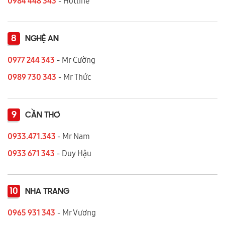
0984 448 343
- Hotline
8
NGHỆ AN
0977 244 343
- Mr Cường
0989 730 343
- Mr Thức
9
CẦN THƠ
0933.471.343
- Mr Nam
0933 671 343
- Duy Hậu
10
NHA TRANG
0965 931 343
- Mr Vương