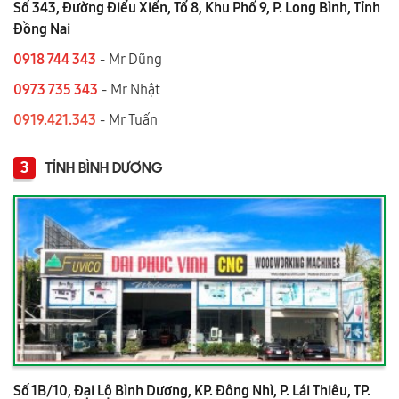
Số 343, Đường Điểu Xiển, Tổ 8, Khu Phố 9, P. Long Bình, Tỉnh
Đồng Nai
0918 744 343
- Mr Dũng
0973 735 343
- Mr Nhật
0919.421.343
​​​​​​ - Mr Tuấn
3
TỈNH BÌNH DƯƠNG
Số 1B/10, Đại Lộ Bình Dương, KP. Đông Nhì, P. Lái Thiêu, TP.