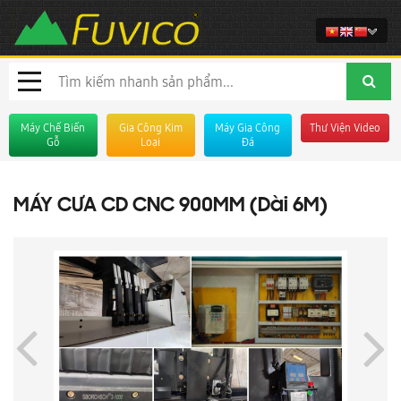
Máy Chế Biến
Gia Công Kim
Máy Gia Công
Thư Viện Video
Gỗ
Loại
Đá
MÁY CƯA CD CNC 900MM (Dài 6M)