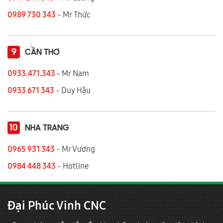
0989 730 343
- Mr Thức
9
CẦN THƠ
0933.471.343
- Mr Nam
0933 671 343
- Duy Hậu
10
NHA TRANG
0965 931 343
- Mr Vương
0984 448 343
- Hotline
Đại Phúc Vinh CNC