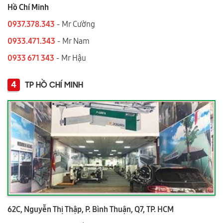
Hồ Chí Minh
0937.378.343
- Mr Cường
0933.471.343
- Mr Nam
0933 671 343
- Mr Hậu
4
TP HỒ CHÍ MINH
62C, Nguyễn Thị Thập, P. Bình Thuận, Q7, TP. HCM