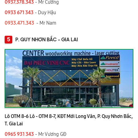
0937.378.343
- Mr Cường
0933 671 343
- Duy Hậu
0933.471.343
- Mr Nam
5
P. QUY NHƠN BẮC - GIA LAI
Lô OTM 8-6 Lô - OTM 8-7, KĐT Mới Long Vân, P. Quy Nhơn Bắc,
T. Gia Lai
0965 931 343
- Mr Vương GĐ