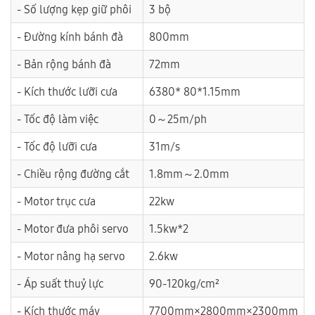
- Số lượng kẹp giữ phôi
3 bộ
- Đường kính bánh đà
800mm
- Bản rộng bánh đà
72mm
- Kích thước lưỡi cưa
6380* 80*1.15mm
- Tốc độ làm việc
0～25m/ph
- Tốc độ lưỡi cưa
31m/s
- Chiều rộng đường cắt
1.8mm～2.0mm
- Motor trục cưa
22kw
- Motor đưa phôi servo
1.5kw*2
- Motor nâng hạ servo
2.6kw
- Áp suất thuỷ lực
90-120kg/cm²
- Kích thước máy
7700mm×2800mm×2300mm