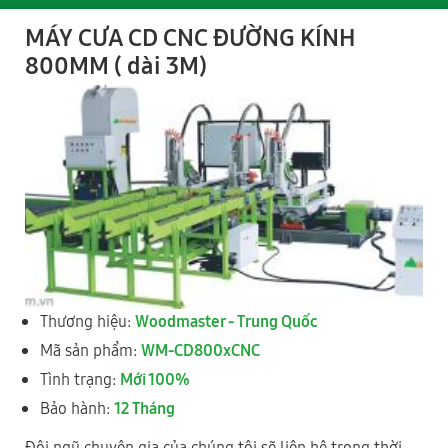
MÁY CƯA CD CNC ĐƯỜNG KÍNH
800MM ( dài 3M)
(KCN Nguyên Khê) Tổ 28, xã Phúc Thịnh, Thành phố Hà Nội
0977 244 343
- Mr Cường
0989 730 343
- Mr Thức
2
TỈNH ĐỒNG NAI
Thương hiệu:
Woodmaster - Trung Quốc
Mã sản phẩm:
WM-CD800xCNC
Tình trạng:
Mới 100%
Bảo hành:
12 Tháng
Đội ngũ chuyên gia của chúng tôi sẽ liên hệ trong thời