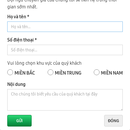
gian sớm nhất.
Số 343, Đường Điểu Xiển, Tổ 8, Khu Phố 9, P. Long Bình, Tỉnh
Họ và tên *
Đồng Nai
0918 744 343
- Mr Dũng
0973 735 343
- Mr Nhật
Số điện thoại *
0919.421.343
​​​​​​ - Mr Tuấn
Vui lòng chọn khu vực của quý khách
3
TỈNH BÌNH DƯƠNG
MIỀN BẮC
MIỀN TRUNG
MIỀN NAM
Nội dung
GỬI
ĐÓNG