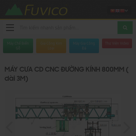
Máy Chế Biến
Gia Công Kim
Máy Gia Công
Thư Viện Video
Gỗ
Loại
Đá
MÁY CƯA CD CNC ĐƯỜNG KÍNH 800MM (
dài 3M)