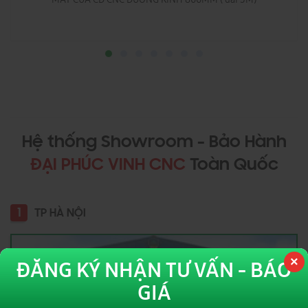
Hệ thống Showroom - Bảo Hành
ĐẠI PHÚC VINH CNC
Toàn Quốc
1
TP HÀ NỘI
ĐĂNG KÝ NHẬN TƯ VẤN - BÁO
GIÁ