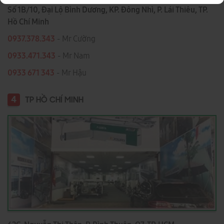
Số 1B/10, Đại Lộ Bình Dương, KP. Đông Nhì, P. Lái Thiêu, TP.
Hồ Chí Minh
0937.378.343
- Mr Cường
0933.471.343
- Mr Nam
0933 671 343
- Mr Hậu
4
TP HỒ CHÍ MINH