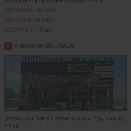
62C, Nguyễn Thị Thập, P. Bình Thuận, Q7, TP. HCM
0937.378.343
- Mr Cường
0933 671 343
- Duy Hậu
0933.471.343
- Mr Nam
5
P. QUY NHƠN BẮC - GIA LAI
Lô OTM 8-6 Lô - OTM 8-7, KĐT Mới Long Vân, P. Quy Nhơn Bắc,
T. Gia Lai