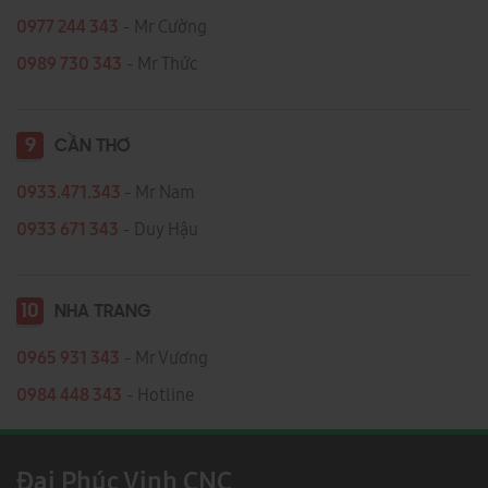
0977 244 343
- Mr Cường
0989 730 343
- Mr Thức
9
CẦN THƠ
0933.471.343
- Mr Nam
0933 671 343
- Duy Hậu
10
NHA TRANG
0965 931 343
- Mr Vương
0984 448 343
- Hotline
Đại Phúc Vinh CNC