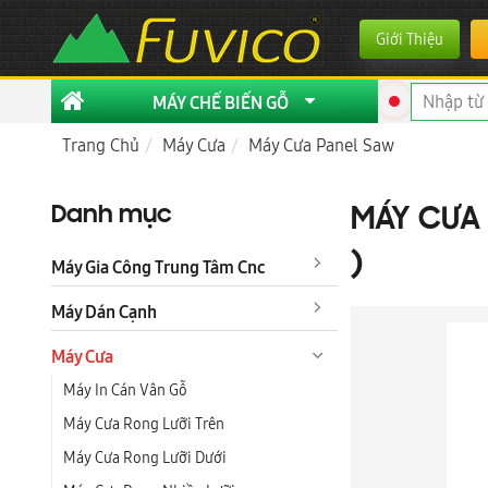
Giới Thiệu
MÁY CHẾ BIẾN GỖ
Trang Chủ
Máy Cưa
Máy Cưa Panel Saw
Danh mục
MÁY CƯA 
)
Máy Gia Công Trung Tâm Cnc
Máy Dán Cạnh
Máy Cưa
Máy In Cán Vân Gỗ
Máy Cưa Rong Lưỡi Trên
Máy Cưa Rong Lưỡi Dưới