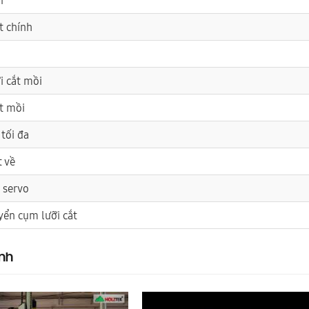
ắt chính
i cắt mồi
ắt mồi
 tối đa
t về
 servo
yển cụm lưỡi cắt
nh