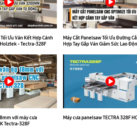
 Tối Ưu Ván Kết Hợp Cánh
Máy Cắt Panelsaw Tối Ưu Đường Cắt
 Holztek - Tectra-328F
Hợp Tay Gắp Ván Giảm Sức Lao Độn
Holztek - TECTRA-328F
 18mm với máy cưa
Máy cưa panelsaw TECTRA 328F H
K Tectra-328F