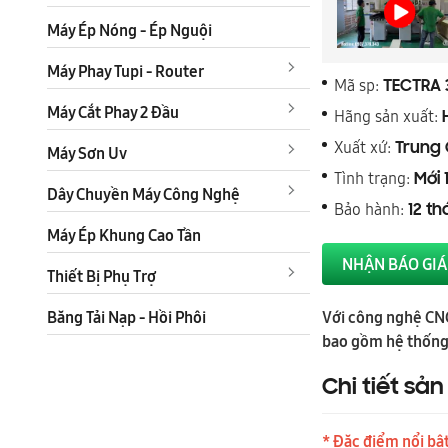
Máy Ép Nóng - Ép Nguội
Máy Phay Tupi - Router
Mã sp:
TECTRA 
Máy Cắt Phay 2 Đầu
Hãng sản xuất:
Xuất xứ:
Trung
Máy Sơn Uv
Tình trạng:
Mới 
Dây Chuyền Máy Công Nghệ
Bảo hành:
12 t
Máy Ép Khung Cao Tần
NHẬN BÁO GIÁ
Thiết Bị Phụ Trợ
Với công nghệ CNC
Băng Tải Nạp - Hồi Phôi
bao gồm hệ thống h
Chi tiết sả
* Đặc điểm nổi bậ