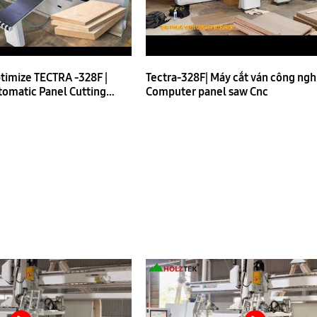
timize TECTRA -328F |
Tectra-328F| Máy cắt ván công nghi
tomatic Panel Cutting
Computer panel saw Cnc
 Factory