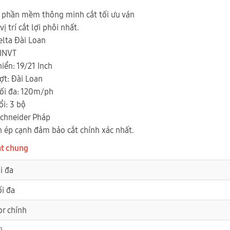
g phần mềm thông minh cắt tối ưu ván
ị trí cắt lợi phôi nhất.
elta Đài Loan
 INVT
iển: 19/21 Inch
ợt: Đài Loan
tối đa: 120m/ph
ổi: 3 bộ
Schneider Pháp
n ép cạnh đảm bảo cắt chính xác nhất.
ật chung
i đa
ối đa
or chính
i