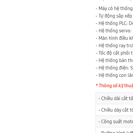
- Máy có hệ thốn
- Tự động sắp xếp v
- Hệ thống PLC: D
- Hệ thống servo:
- Màn hình điều kh
- Hệ thống ray trư
- Tốc độ cắt phôi 
- Hệ thống bàn th
- Hệ thống điện: 
- Hệ thống con lă
* Thông số kỹ thu
- Chiều dài cắt tố
- Chiều dày cắt t
- Công suất mot
- Đường kính lưỡ