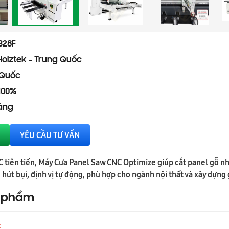
328F
Holztek - Trung Quốc
 Quốc
100%
háng
YÊU CẦU TƯ VẤN
 tiên tiến, Máy Cưa Panel Saw CNC Optimize giúp cắt panel gỗ n
út bụi, định vị tự động, phù hợp cho ngành nội thất và xây dựng 
n phẩm
t