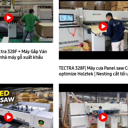
ctra 328F + Máy Gắp Ván
nhà máy gỗ xuất khẩu
TECTRA 328F| Máy cưa Panel saw C
optimize Holztek | Nesting cắt tối 