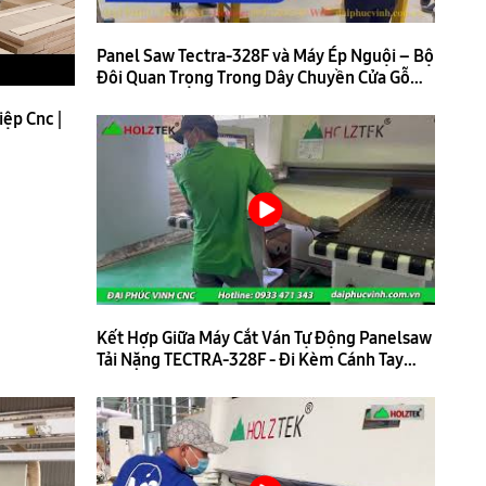
Panel Saw Tectra-328F và Máy Ép Nguội – Bộ
Đôi Quan Trọng Trong Dây Chuyền Cửa Gỗ
Công Nghiệp
ệp Cnc |
Kết Hợp Giữa Máy Cắt Ván Tự Động Panelsaw
Tải Nặng TECTRA-328F - Đi Kèm Cánh Tay
Gắp Ván HT-2400BL