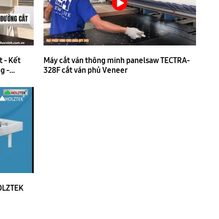
 - Kết
Máy cắt ván thông minh panelsaw TECTRA-
g -
328F cắt ván phủ Veneer
OLZTEK