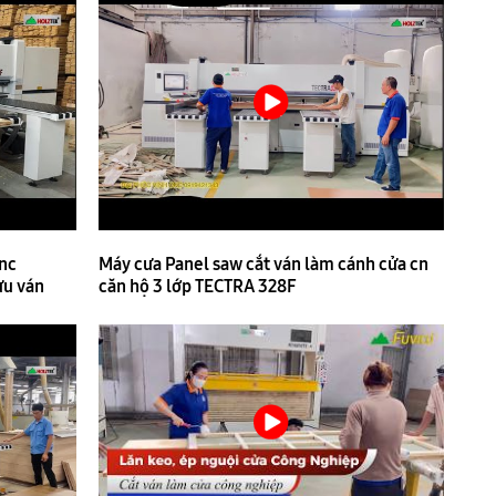
nc
Máy cưa Panel saw cắt ván làm cánh cửa cn
ưu ván
căn hộ 3 lớp TECTRA 328F