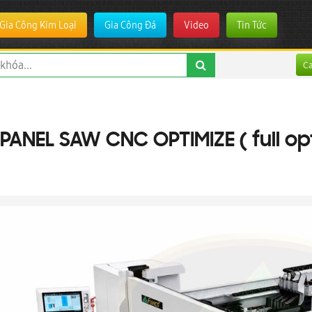
Gia Công Kim Loại
Gia Công Đá
Video
Tin Tức
C
PANEL SAW CNC OPTIMIZE ( full op