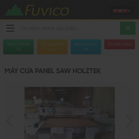
Máy Chế Biến
Gia Công Kim
Máy Gia Công
Thư Viện Video
Gỗ
Loại
Đá
MÁY CƯA PANEL SAW HOLZTEK