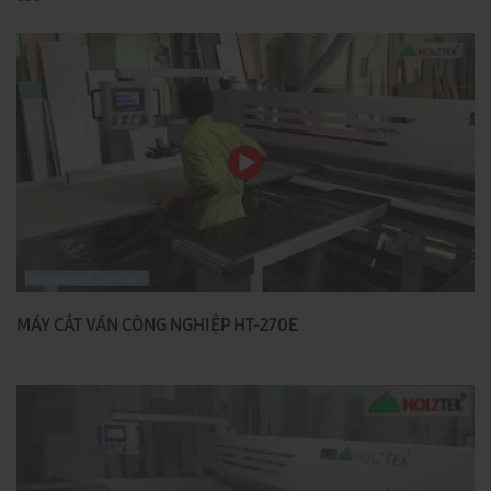
MÁY CẮT VÁN CÔNG NGHIỆP HT-270E