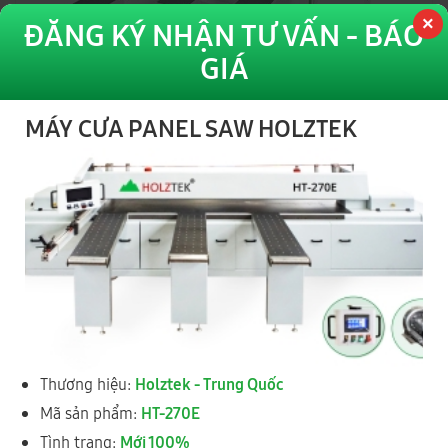
ĐĂNG KÝ NHẬN TƯ VẤN - BÁO
GIÁ
KINGSAW-290H
MÁY CƯA PANEL SAW HOLZTEK
MÁY CƯA PANEL SAW CNC TẢI NẶNG 2900MM
Hệ thống Showroom - Bảo Hành
Thương hiệu:
Holztek - Trung Quốc
ĐẠI PHÚC VINH CNC
Toàn Quốc
Mã sản phẩm:
HT-270E
Tình trạng:
Mới 100%