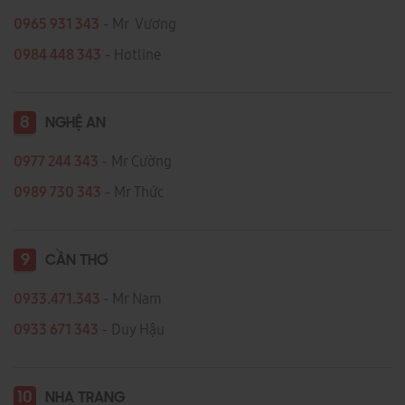
0965 931 343
- Mr Vương
0984 448 343
- Hotline
8
NGHỆ AN
0977 244 343
- Mr Cường
0989 730 343
- Mr Thức
9
CẦN THƠ
0933.471.343
- Mr Nam
0933 671 343
- Duy Hậu
10
NHA TRANG