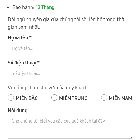
1
TP HÀ NỘI
Bảo hành:
12 Tháng
Đội ngũ chuyên gia của chúng tôi sẽ liên hệ trong thời
gian sớm nhất.
Họ và tên *
Số điện thoại *
(KCN Nguyên Khê) Tổ 28, xã Phúc Thịnh, Thành phố Hà Nội
Vui lòng chọn khu vực của quý khách
0977 244 343
- Mr Cường
MIỀN BẮC
MIỀN TRUNG
MIỀN NAM
0989 730 343
- Mr Thức
Nội dung
2
TỈNH ĐỒNG NAI