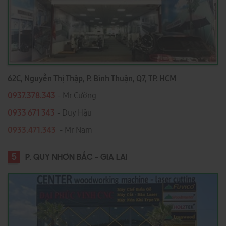
62C, Nguyễn Thị Thập, P. Bình Thuận, Q7, TP. HCM
0937.378.343
- Mr Cường
0933 671 343
- Duy Hậu
0933.471.343
- Mr Nam
5
P. QUY NHƠN BẮC - GIA LAI