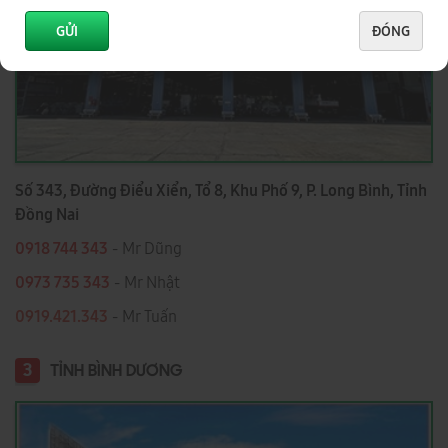
GỬI
ĐÓNG
Số 343, Đường Điểu Xiển, Tổ 8, Khu Phố 9, P. Long Bình, Tỉnh
Đồng Nai
0918 744 343
- Mr Dũng
0973 735 343
- Mr Nhật
0919.421.343
​​​​​​ - Mr Tuấn
3
TỈNH BÌNH DƯƠNG