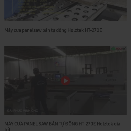
Máy cưa panelsaw bán tự động Holztek HT-270E
MÁY CƯA PANEL SAW BÁN TỰ ĐỘNG HT-270E Holztek giá
tốt