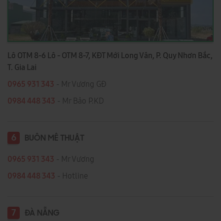
Lô OTM 8-6 Lô - OTM 8-7, KĐT Mới Long Vân, P. Quy Nhơn Bắc,
T. Gia Lai
0965 931 343
- Mr Vương GĐ
0984 448 343
- Mr Bảo P.KD
6
BUÔN MÊ THUẬT
0965 931 343
- Mr Vương
0984 448 343
- Hotline
7
ĐÀ NẴNG