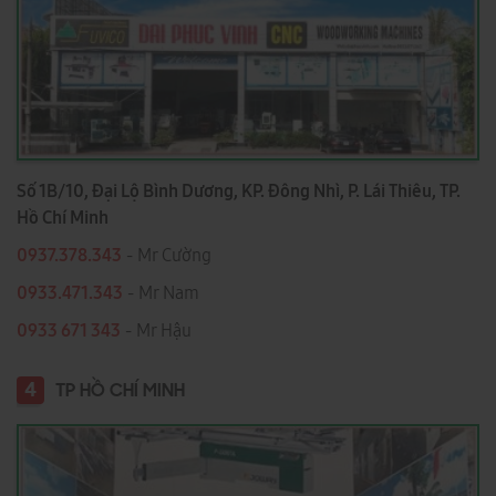
Số 1B/10, Đại Lộ Bình Dương, KP. Đông Nhì, P. Lái Thiêu, TP.
Hồ Chí Minh
0937.378.343
- Mr Cường
0933.471.343
- Mr Nam
0933 671 343
- Mr Hậu
4
TP HỒ CHÍ MINH