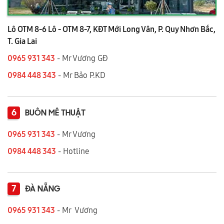
Lô OTM 8-6 Lô - OTM 8-7, KĐT Mới Long Vân, P. Quy Nhơn Bắc,
T. Gia Lai
0965 931 343
- Mr Vương GĐ
0984 448 343
- Mr Bảo P.KD
6
BUÔN MÊ THUẬT
0965 931 343
- Mr Vương
0984 448 343
- Hotline
7
ĐÀ NẴNG
0965 931 343
- Mr Vương