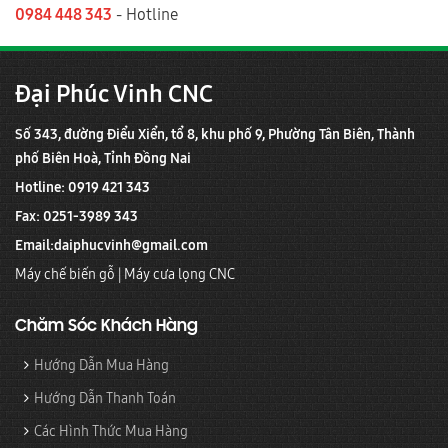
0984 448 343
- Hotline
Đại Phúc Vinh CNC
Số 343, đường Điểu Xiển, tổ 8, khu phố 9, Phường Tân Biên, Thành
phố Biên Hoà, Tỉnh Đồng Nai
Hotline: 0919 421 343
Fax: 0251-3989 343
Email:
daiphucvinh@gmail.com
Máy chế biến gỗ
|
Máy cưa lọng CNC
Chăm Sóc Khách Hàng
Hướng Dẫn Mua Hàng
Hướng Dẫn Thanh Toán
Các Hình Thức Mua Hàng