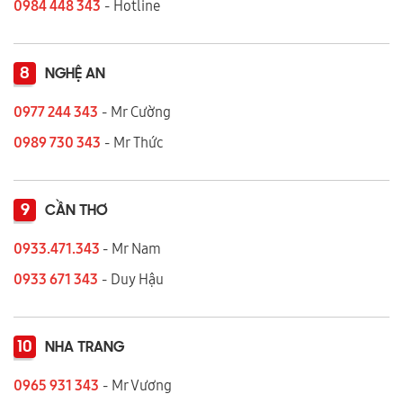
0984 448 343
- Hotline
8
NGHỆ AN
0977 244 343
- Mr Cường
0989 730 343
- Mr Thức
9
CẦN THƠ
0933.471.343
- Mr Nam
0933 671 343
- Duy Hậu
10
NHA TRANG
0965 931 343
- Mr Vương