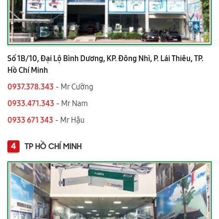
Số 1B/10, Đại Lộ Bình Dương, KP. Đông Nhì, P. Lái Thiêu, TP.
Hồ Chí Minh
0937.378.343
- Mr Cường
0933.471.343
- Mr Nam
0933 671 343
- Mr Hậu
4
TP HỒ CHÍ MINH