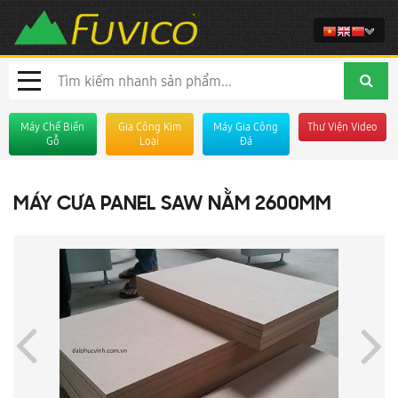
Máy Chế Biến
Gia Công Kim
Máy Gia Công
Thư Viện Video
Gỗ
Loại
Đá
MÁY CƯA PANEL SAW NẰM 2600MM