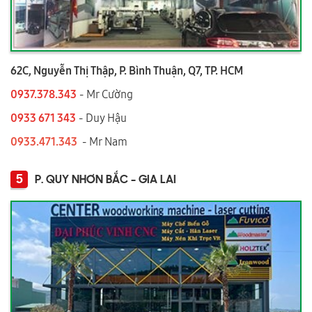
62C, Nguyễn Thị Thập, P. Bình Thuận, Q7, TP. HCM
0937.378.343
- Mr Cường
0933 671 343
- Duy Hậu
0933.471.343
- Mr Nam
5
P. QUY NHƠN BẮC - GIA LAI