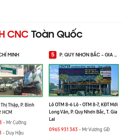
NH CNC
Toàn Quốc
5
CHÍ MINH
P. QUY NHƠN BẮC - GIA LAI
Lô OTM 8-6 Lô - OTM 8-7, KĐT Mới
Thị Thập, P. Bình
Long Vân, P. Quy Nhơn Bắc, T. Gia
P. HCM
Lai
3
- Mr Cường
0965 931 343
- Mr Vương GĐ
3
- Duy Hậu