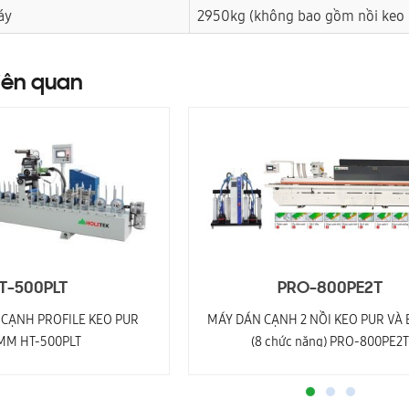
áy
2950kg (không bao gồm nồi keo
iên quan
T-500PLT
PRO-800PE2T
CẠNH PROFILE KEO PUR
MÁY DÁN CẠNH 2 NỒI KEO PUR VÀ 
MM HT-500PLT
(8 chức năng) PRO-800PE2