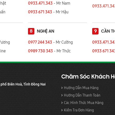
Nhật
0933.471.343
- Mr Nam
0933.471.3
 Tuấn
0933 671 343
- Mr Hậu
8
9
NGHỆ AN
CẦN T
Vương
0977 244 343
- Mr Cường
0933.471.3
ine
0989 730 343
- Mr Thức
0933 671 34
Chăm Sóc Khách 
h phố Biên Hoà, Tỉnh Đồng Nai
Hướng Dẫn Mua Hàng
Hướng Dẫn Thanh Toán
Các Hình Thức Mua Hàng
Kiểm Tra Đơn Hàng