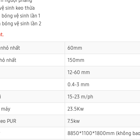
vệ sinh keo thừa
 bóng vệ sinh lần 1
 bóng vệ sinh lần 2
t.
 nhỏ nhất
60mm
nhỏ nhất
150mm
12-60 mm
0.4-3 mm
i
15-23 m/ph
t máy
23.5Kw
 keo PUR
7.5kw
y
8850*1100*1800mm (không bao 