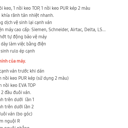
ồi keo, 1 nồi keo TOP, 1 nồi keo PUR kép 2 màu
 khía rãnh tản nhiệt nhanh.
g dịch vệ sinh lại cạnh ván
ện máy cao cấp: Siemen, Schneider, Airtac, Delta, LS...
hớt tự động bảo vệ máy
 dày làm việc bằng điện
 sinh rulo ép cạnh
hính của máy.
 cạnh ván trước khi dán
h nồi keo PUR kép (sử dụng 2 màu)
h nồi keo EVA TOP
 2 đầu đuôi ván.
nh trên dưới lần 1
h trên dưới lần 2
đuôi ván (bo góc)
àm nguội R
àm nguội phẳng