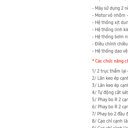
- Máy sử dụng 2 n
- Motor vỏ nhôm -
- Hệ thống xịt dun
- Hệ thống linh ki
- Hệ thống bơm n
- Điều chỉnh chiều
- Hệ thống dao vệ
* Các chức năng c
1/ 2 trục thẩm lại
2/ Lăn keo ép cạn
3/ Lăn keo ép cạn
4/ Tự động cắt sát
5/ Phay bo R 2 cạ
6/ Phay bo R 2 cạn
7/ Phay bo 2 đầu 
8/ Cạo chỉ cạnh l
9/ Cạo chỉ cành l