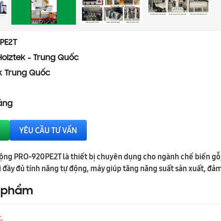
PE2T
Holztek - Trung Quốc
k Trung Quốc
háng
YÊU CẦU TƯ VẤN
ộng PRO-920PE2T là thiết bị chuyên dụng cho ngành chế biến gỗ,
ới đầy đủ tính năng tự động, máy giúp tăng năng suất sản xuất, 
n phẩm
.