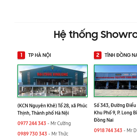
Hệ thống Showr
1
2
TP HÀ NỘI
TỈNH ĐỒNG N
Số 343, Đường Điểu 
(KCN Nguyên Khê) Tổ 28, xã Phúc
Khu Phố 9, P. Long B
Thịnh, Thành phố Hà Nội
Đồng Nai
0977 244 343
- Mr Cường
0918 744 343
- Mr 
0989 730 343
- Mr Thức