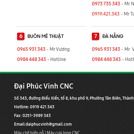
0973 735 343
- Mr 
0919.421.343
​​​​​​ - Mr
6
7
BUÔN MÊ THUẬT
ĐÀ NẴNG
0965 931 343
- Mr Vương
0965 931 343
- Mr 
0984 448 343
- Hotline
0984 448 343
- Hotl
Đại Phúc Vinh CNC
Số 343, đường Điểu Xiển, tổ 8, khu phố 9, Phường Tân Biên, Thàn
Hotline: 0919 421 343
Fax: 0251-3989 343
Email:
daiphucvinh@gmail.com
Máy chế biến gỗ
|
Máy cưa lọng CNC