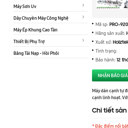
Máy Sơn Uv
Dây Chuyền Máy Công Nghệ
Mã sp:
PRO-920
Máy Ép Khung Cao Tần
Hãng sản xuất:
Thiết Bị Phụ Trợ
Xuất xứ:
Holzte
Tình trạng:
Băng Tải Nạp - Hồi Phôi
Bảo hành:
12 t
NHẬN BÁO GIÁ
Máy dán cạnh tự đ
cạnh linh hoạt. V
Chi tiết sả
* Đặc điểm nổi bật