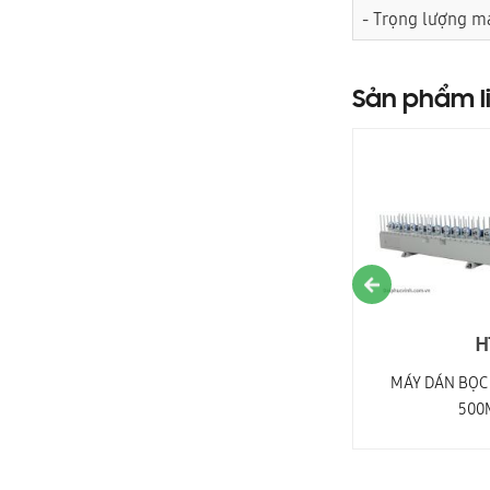
- Trọng lượng m
Sản phẩm l
PRO-800P2
H
MÁY DÁN CẠNH TỰ ĐỘNG KEO PUR 2 MÀU
MÁY DÁN BỌC 
500