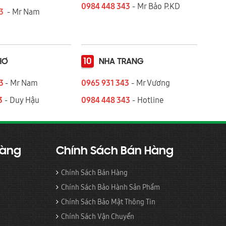
0984 448 343
- Mr Bảo P.KD
43
- Mr Nam
10
HƠ
NHA TRANG
43
- Mr Nam
0965 931 343
- Mr Vương
3
- Duy Hậu
0984 448 343
- Hotline
Hàng
Chính Sách Bán Hàng
Chính Sách Bán Hàng
Chính Sách Bảo Hành Sản Phẩm
Chính Sách Bảo Mật Thông Tin
Chính Sách Vận Chuyển