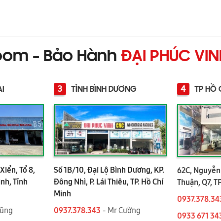
oom - Bảo Hành
ĐẠI PHÚC VI
3
4
AI
TỈNH BÌNH DƯƠNG
TP HỒ 
Xiển, Tổ 8,
Số 1B/10, Đại Lộ Bình Dương, KP.
62C, Nguyễn 
ình, Tỉnh
Đông Nhì, P. Lái Thiêu, TP. Hồ Chí
Thuận, Q7, T
Minh
0937.378.34
Dũng
0937.378.343
- Mr Cường
0933 671 34