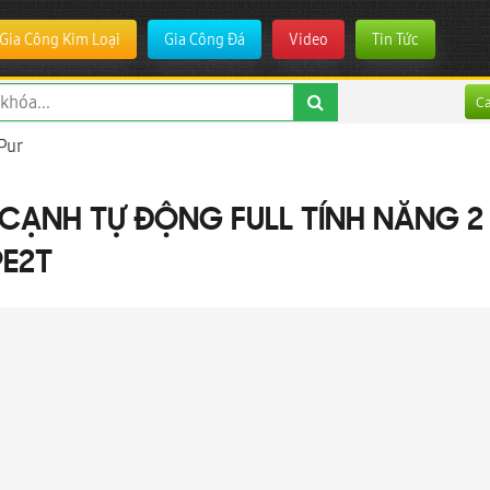
Gia Công Kim Loại
Gia Công Đá
Video
Tin Tức
C
Pur
CẠNH TỰ ĐỘNG FULL TÍNH NĂNG 2 N
PE2T