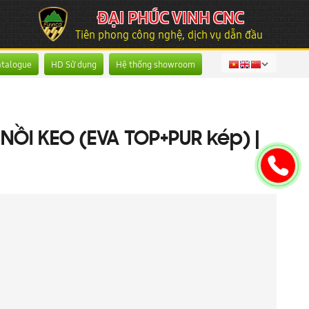
ĐẠI PHÚC VINH CNC
Tiên phong công nghệ, dịch vụ dẫn đầu
atalogue
HD Sử dụng
Hệ thống showroom
ỒI KEO (EVA TOP+PUR kép) |