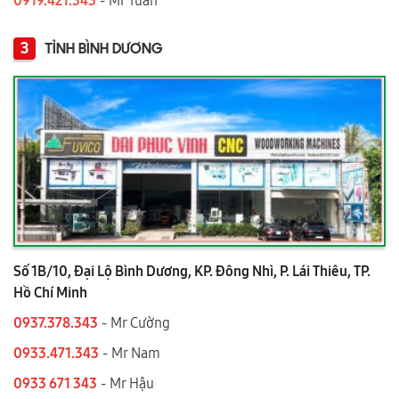
3
TỈNH BÌNH DƯƠNG
Số 1B/10, Đại Lộ Bình Dương, KP. Đông Nhì, P. Lái Thiêu, TP.
Hồ Chí Minh
0937.378.343
- Mr Cường
0933.471.343
- Mr Nam
0933 671 343
- Mr Hậu