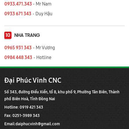
0933.471.343
- Mr Nam
0933 671 343
- Duy Hậu
10
NHA TRANG
0965 931 343
- Mr Vương
0984 448 343
- Hotline
Đại Phúc Vinh CNC
Số 343, đường Điểu Xiển, tổ 8, khu phố 9, Phường Tân Biên, Thành
phố Biên Hoà, Tỉnh Đồng Nai
Hotline: 0919 421 343
Fax: 0251-3989 343
Email:
daiphucvinh@gmail.com