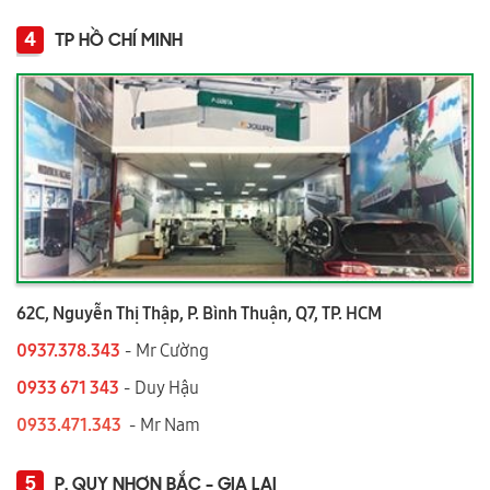
4
TP HỒ CHÍ MINH
62C, Nguyễn Thị Thập, P. Bình Thuận, Q7, TP. HCM
0937.378.343
- Mr Cường
0933 671 343
- Duy Hậu
0933.471.343
- Mr Nam
5
P. QUY NHƠN BẮC - GIA LAI