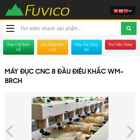
Máy Chế Biến
Gia Công Kim
Máy Gia Công
Thư Viện Video
Gỗ
Loại
Đá
MÁY ĐỤC CNC 8 ĐẦU ĐIÊU KHẮC WM-
8RCH