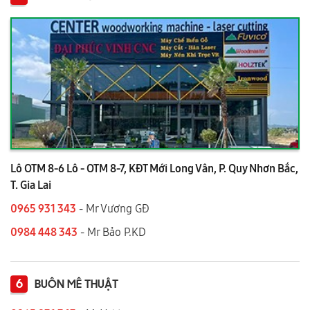
Lô OTM 8-6 Lô - OTM 8-7, KĐT Mới Long Vân, P. Quy Nhơn Bắc,
T. Gia Lai
0965 931 343
- Mr Vương GĐ
0984 448 343
- Mr Bảo P.KD
6
BUÔN MÊ THUẬT