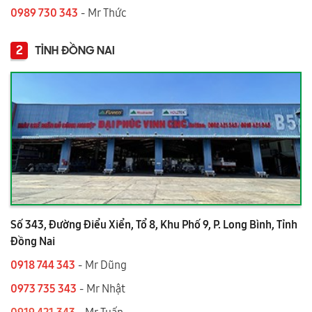
0989 730 343
- Mr Thức
2
TỈNH ĐỒNG NAI
Số 343, Đường Điểu Xiển, Tổ 8, Khu Phố 9, P. Long Bình, Tỉnh
Đồng Nai
0918 744 343
- Mr Dũng
0973 735 343
- Mr Nhật
0919.421.343
​​​​​​ - Mr Tuấn